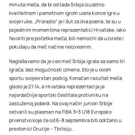
minuta meča, da bi od tada Srbija izuzetno
kvalitetnom i pametnom igrom uzela konce igre u
svoje ruke. „Proradio“ je i šut za dva poena, te su u
pojedinim momentima reprezentatici Hrvatske, iako
favoriti pre početka meča, bili nemoćni da uzvrate i
pokušaju da meč načine neizvesnim.
Naglašavamo da je ceo meč Srbija igrala sa samo tri
igrača, bez mogućnosti izmene, što je u ovom
sportu svojevrstan podvig. Konačan rezultat meča
glasio je 21:14, a Hrvatska reprezentacija je
najsrdačnije sportski čestitala protivniku na
zasluženoj pobedi. Na ovaj način juniori Srbije
ostvarili su plasman na FIBA 3×3 U18 Evropsko
prvenstvo koje će od 6-8.septembra biti održano u
prestonici Gruzije – Tbilisiju.