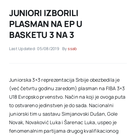
JUNIORI IZBORILI
Akti SSAB
PLASMAN NA EP U
BASKETU 3 NA 3
Kontakt
Last Updated: 05/08/2019
By
ssab
Juniorska 3×3 reprezentacija Srbije obezbedila je
(već četvrtu godinu zaredom) plasman na FIBA 3×3
U18 Evropsko prvenstvo. Način na koji je ovoga puta
to ostvareno jedinstven je do sada. Nacionalni
juniorski tim u sastavu Simjanovski Dušan, Gole
Novak, Novaković Luka i Šarenac Luka, uspeo je
fenomenalnim partijama drugog kvalifikacionog