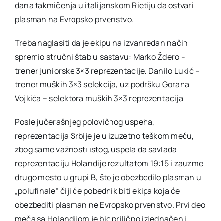
dana takmičenja u italijanskom Rietiju da ostvari
plasman na Evropsko prvenstvo.
Treba naglasiti da je ekipu na izvanredan način
spremio stručni štab u sastavu: Marko Ždero –
trener juniorske 3×3 reprezentacije, Danilo Lukić –
trener muških 3×3 selekcija, uz podršku Gorana
Vojkića – selektora muških 3×3 reprezentacija.
Posle jučerašnjeg polovičnog uspeha,
reprezentacija Srbije je u izuzetno teškom meču,
zbog same važnosti istog, uspela da savlada
reprezentaciju Holandije rezultatom 19:15 i zauzme
drugo mesto u grupi B, što je obezbedilo plasman u
„polufinale“ čiji će pobednik biti ekipa koja će
obezbediti plasman ne Evropsko prvenstvo. Prvi deo
meča sa Holandijom je bio prilično izjednačen i