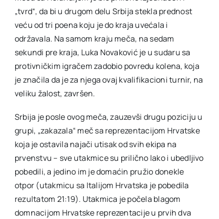
„tvrd“, da bi u drugom delu Srbija stekla prednost
veću od tri poena koju je do kraja uvećala i
održavala. Na samom kraju meča, na sedam
sekundi pre kraja, Luka Novaković je u sudaru sa
protivničkim igračem zadobio povredu kolena, koja
je značila da je za njega ovaj kvalifikacioni turnir, na
veliku žalost, završen.
Srbija je posle ovog meča, zauzevši drugu poziciju u
grupi, „zakazala“ meč sa reprezentacijom Hrvatske
koja je ostavila najači utisak od svih ekipa na
prvenstvu – sve utakmice su prilično lako i ubedljivo
pobedili, a jedino im je domaćin pružio donekle
otpor (utakmicu sa Italijom Hrvatska je pobedila
rezultatom 21:19). Utakmica je počela blagom
domnacijom Hrvatske reprezentacije u prvih dva