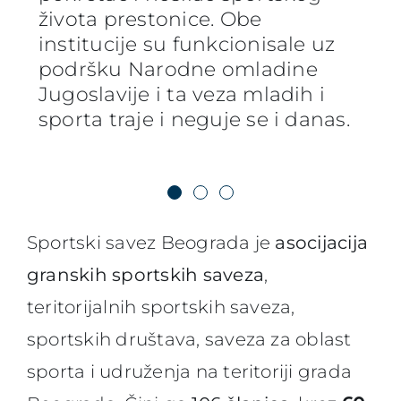
objekata a SOFK-a je
života prestonice. Obe
učestvovala u organizaciji
institucije su funkcionisale uz
takmičenja u mnogim
podršku Narodne omladine
sportovima: u košarci, odbojci,
Jugoslavije i ta veza mladih i
streličarstvu, džudou, rvanju,
sporta traje i neguje se i danas.
fudbalu, ragbiju, boćanju, moto
sportu.
Sportski savez Beograda je
asocijacija
granskih sportskih saveza
,
teritorijalnih sportskih saveza,
sportskih društava, saveza za oblast
sporta i udruženja na teritoriji grada