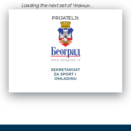
PORAZ MLADIH HOKEJAŠA NA
STARTU SP
Hokejaši Srbije nisu uspeli da savladaju
Rumuniju i upišu prve bodove na Svetskom
prvenstvu divizije dva grupe A u Litvaniji. [...]