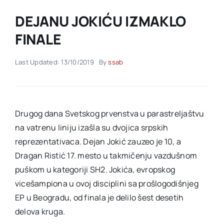
DEJANU JOKIĆU IZMAKLO
Akti SSAB
FINALE
Kontakt
Last Updated: 13/10/2019
By
ssab
Drugog dana Svetskog prvenstva u parastreljaštvu
na vatrenu liniju izašla su dvojica srpskih
reprezentativaca. Dejan Jokić zauzeo je 10, a
Dragan Ristić 17. mesto u takmičenju vazdušnom
puškom u kategoriji SH2. Jokića, evropskog
vicešampiona u ovoj disciplini sa prošlogodišnjeg
EP u Beogradu, od finala je delilo šest desetih
delova kruga.