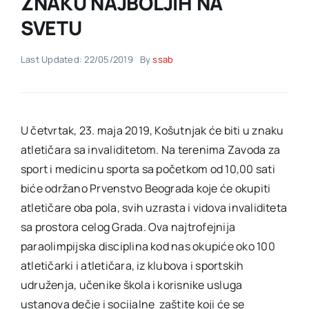
ZNAKU NAJBOLJIH NA
SVETU
Akti SSAB
Last Updated: 22/05/2019
By
ssab
Kontakt
U četvrtak, 23. maja 2019, Košutnjak će biti u znaku
atletičara sa invaliditetom. Na terenima Zavoda za
sport i medicinu sporta sa početkom od 10,00 sati
biće održano Prvenstvo Beograda koje će okupiti
atletičare oba pola, svih uzrasta i vidova invaliditeta
sa prostora celog Grada. Ova najtrofejnija
paraolimpijska disciplina kod nas okupiće oko 100
atletičarki i atletičara, iz klubova i sportskih
udruženja, učenike škola i korisnike usluga
ustanova dečje i socijalne zaštite koji će se