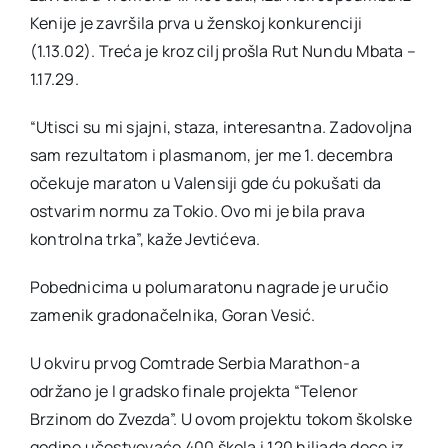
Kenije je završila prva u ženskoj konkurenciji
(1.13.02). Treća je kroz cilj prošla Rut Nundu Mbata –
1.17.29.
“Utisci su mi sjajni, staza, interesantna. Zadovoljna
sam rezultatom i plasmanom, jer me 1. decembra
očekuje maraton u Valensiji gde ću pokušati da
ostvarim normu za Tokio. Ovo mi je bila prava
kontrolna trka”, kaže Jevtićeva.
Pobednicima u polumaratonu nagrade je uručio
zamenik gradonačelnika, Goran Vesić.
U okviru prvog Comtrade Serbia Marathon-a
održano je I gradsko finale projekta “Telenor
Brzinom do Zvezda”. U ovom projektu tokom školske
godine učestvovaće 400 škola i 120 hiljada dece iz