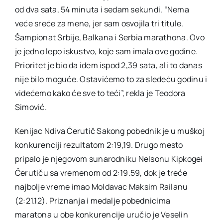
od dva sata, 54 minuta i sedam sekundi. “Nema
veće sreće za mene, jer sam osvojila tri titule.
Šampionat Srbije, Balkana i Serbia marathona. Ovo
je jedno lepo iskustvo, koje sam imala ove godine.
Prioritet je bio da idem ispod 2,39 sata, ali to danas
nije bilo moguće. Ostavićemo to za sledeću godinu i
videćemo kako će sve to teći”, rekla je Teodora
Simović.
Kenijac Ndiva Ćerutič Sakong pobednik je u muškoj
konkurenciji rezultatom 2:19,19. Drugo mesto
pripalo je njegovom sunarodniku Nelsonu Kipkogei
Čerutiču sa vremenom od 2:19.59, dok je treće
najbolje vreme imao Moldavac Maksim Railanu
(2:21.12). Priznanja i medalje pobednicima
maratona u obe konkurencije uručio je Veselin