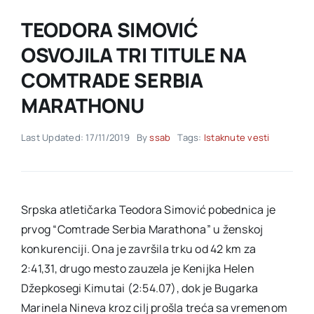
TEODORA SIMOVIĆ
Akti SSAB
OSVOJILA TRI TITULE NA
COMTRADE SERBIA
Kontakt
MARATHONU
Last Updated: 17/11/2019
By
ssab
Tags:
Istaknute vesti
Srpska atletičarka Teodora Simović pobednica je
prvog “Comtrade Serbia Marathona” u ženskoj
konkurenciji. Ona je završila trku od 42 km za
2:41,31, drugo mesto zauzela je Kenijka Helen
Džepkosegi Kimutai (2:54.07), dok je Bugarka
Marinela Nineva kroz cilj prošla treća sa vremenom