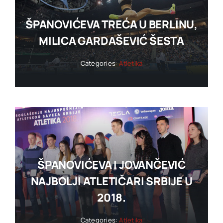
ŠPANOVIĆEVA TREĆA U BERLINU,
MILICA GARDAŠEVIĆ ŠESTA
Categories:
Atletika
ŠPANOVIĆEVA I JOVANČEVIĆ
NAJBOLJI ATLETIČARI SRBIJE U
2018.
Categories:
Atletika