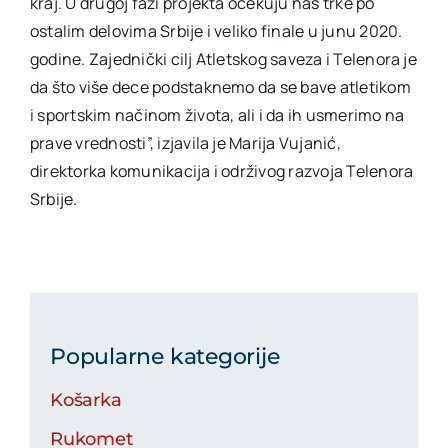
kraj. U drugoj fazi projekta očekuju nas trke po
ostalim delovima Srbije i veliko finale u junu 2020.
godine. Zajednički cilj Atletskog saveza i Telenora je
da što više dece podstaknemo da se bave atletikom
i sportskim načinom života, ali i da ih usmerimo na
prave vrednosti”, izjavila je Marija Vujanić,
direktorka komunikacija i održivog razvoja Telenora
Srbije.
Popularne kategorije
Košarka
Rukomet