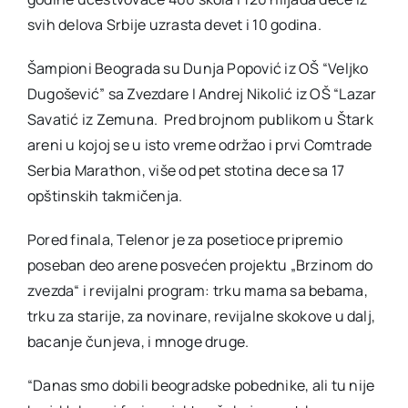
svih delova Srbije uzrasta devet i 10 godina.
Šampioni Beograda su Dunja Popović iz OŠ “Veljko
Dugošević” sa Zvezdare I Andrej Nikolić iz OŠ “Lazar
Savatić iz Zemuna. Pred brojnom publikom u Štark
areni u kojoj se u isto vreme održao i prvi Comtrade
Serbia Marathon, više od pet stotina dece sa 17
opštinskih takmičenja.
Pored finala, Telenor je za posetioce pripremio
poseban deo arene posvećen projektu „Brzinom do
zvezda“ i revijalni program: trku mama sa bebama,
trku za starije, za novinare, revijalne skokove u dalj,
bacanje čunjeva, i mnoge druge.
“Danas smo dobili beogradske pobednike, ali tu nije