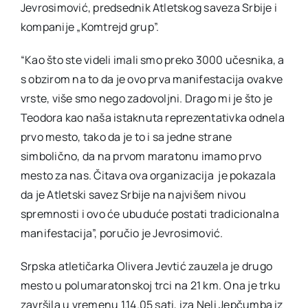
Jevrosimović, predsednik Atletskog saveza Srbije i
kompanije „Komtrejd grup”.
“Kao što ste videli imali smo preko 3000 učesnika, a
s obzirom na to da je ovo prva manifestacija ovakve
vrste, više smo nego zadovoljni. Drago mi je što je
Teodora kao naša istaknuta reprezentativka odnela
prvo mesto, tako da je to i sa jedne strane
simbolično, da na prvom maratonu imamo prvo
mesto za nas. Čitava ova organizacija je pokazala
da je Atletski savez Srbije na najvišem nivou
spremnosti i ovo će ubuduće postati tradicionalna
manifestacija”, poručio je Jevrosimović.
Srpska atletičarka Olivera Jevtić zauzela je drugo
mesto u polumaratonskoj trci na 21 km. Ona je trku
završila u vremenu 1.14.05 sati, iza Neli Jepčumba iz