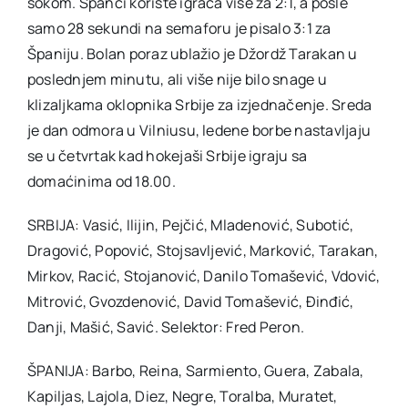
šokom. Španci koriste igrača više za 2:1, a posle
samo 28 sekundi na semaforu je pisalo 3:1 za
Španiju. Bolan poraz ublažio je Džordž Tarakan u
poslednjem minutu, ali više nije bilo snage u
klizaljkama oklopnika Srbije za izjednačenje. Sreda
je dan odmora u Vilniusu, ledene borbe nastavljaju
se u četvrtak kad hokejaši Srbije igraju sa
domaćinima od 18.00.
SRBIJA: Vasić, Ilijin, Pejčić, Mladenović, Subotić,
Dragović, Popović, Stojsavljević, Marković, Tarakan,
Mirkov, Racić, Stojanović, Danilo Tomašević, Vdović,
Mitrović, Gvozdenović, David Tomašević, Đinđić,
Danji, Mašić, Savić. Selektor: Fred Peron.
ŠPANIJA: Barbo, Reina, Sarmiento, Guera, Zabala,
Kapiljas, Lajola, Diez, Negre, Toralba, Muratet,