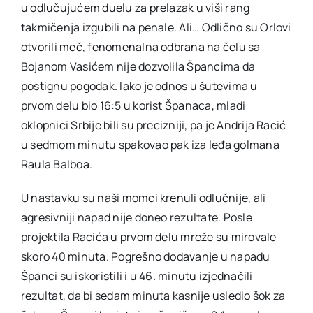
u odlučujućem duelu za prelazak u viši rang
takmičenja izgubili na penale. Ali… Odlično su Orlovi
otvorili meč, fenomenalna odbrana na čelu sa
Bojanom Vasićem nije dozvolila Špancima da
postignu pogodak. Iako je odnos u šutevima u
prvom delu bio 16:5 u korist Španaca, mladi
oklopnici Srbije bili su precizniji, pa je Andrija Racić
u sedmom minutu spakovao pak iza leđa golmana
Raula Balboa.
U nastavku su naši momci krenuli odlučnije, ali
agresivniji napad nije doneo rezultate. Posle
projektila Racića u prvom delu mreže su mirovale
skoro 40 minuta. Pogrešno dodavanje u napadu
Španci su iskoristili i u 46. minutu izjednačili
rezultat, da bi sedam minuta kasnije usledio šok za