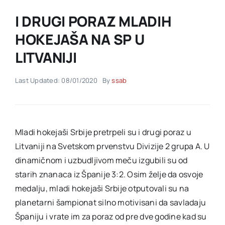
I DRUGI PORAZ MLADIH
Akti SSAB
HOKEJAŠA NA SP U
LITVANIJI
Kontakt
Last Updated: 08/01/2020
By
ssab
Mladi hokejaši Srbije pretrpeli su i drugi poraz u
Litvaniji na Svetskom prvenstvu Divizije 2 grupa A. U
dinamičnom i uzbudljivom meču izgubili su od
starih znanaca iz Španije 3:2. Osim želje da osvoje
medalju, mladi hokejaši Srbije otputovali su na
planetarni šampionat silno motivisani da savladaju
Španiju i vrate im za poraz od pre dve godine kad su