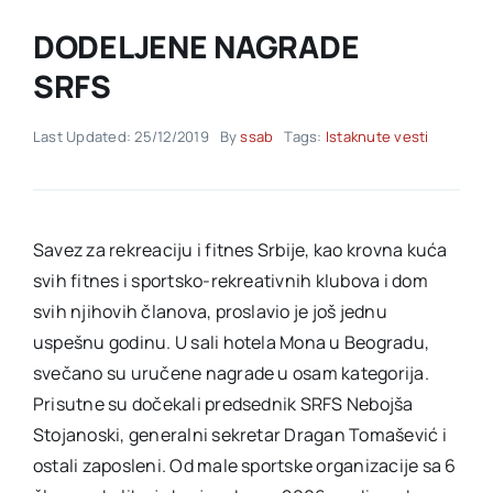
DODELJENE NAGRADE
Akti SSAB
SRFS
Kontakt
Last Updated: 25/12/2019
By
ssab
Tags:
Istaknute vesti
Savez za rekreaciju i fitnes Srbije, kao krovna kuća
svih fitnes i sportsko-rekreativnih klubova i dom
svih njihovih članova, proslavio je još jednu
uspešnu godinu. U sali hotela Mona u Beogradu,
svečano su uručene nagrade u osam kategorija.
Prisutne su dočekali predsednik SRFS Nebojša
Stojanoski, generalni sekretar Dragan Tomašević i
ostali zaposleni. Od male sportske organizacije sa 6