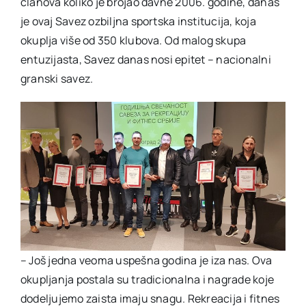
članova koliko je brojao davne 2006. godine, danas
je ovaj Savez ozbiljna sportska institucija, koja
okuplja više od 350 klubova. Od malog skupa
entuzijasta, Savez danas nosi epitet – nacionalni
granski savez.
– Još jedna veoma uspešna godina je iza nas. Ova
okupljanja postala su tradicionalna i nagrade koje
dodeljujemo zaista imaju snagu. Rekreacija i fitnes