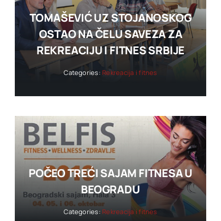
TOMAŠEVIĆ UZ STOJANOSKOG
OSTAO NA ČELU SAVEZA ZA
REKREACIJU I FITNES SRBIJE
Categories:
Rekreacija i fitnes
POČEO TREĆI SAJAM FITNESA U
BEOGRADU
Categories:
Rekreacija i fitnes