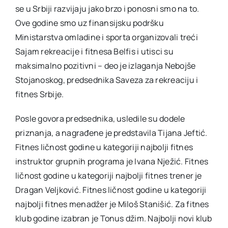
se u Srbiji razvijaju jako brzo i ponosni smo na to.
Ove godine smo uz finansijsku podršku
Ministarstva omladine i sporta organizovali treći
Sajam rekreacije i fitnesa Belfis i utisci su
maksimalno pozitivni – deo je izlaganja Nebojše
Stojanoskog, predsednika Saveza za rekreaciju i
fitnes Srbije.
Posle govora predsednika, usledile su dodele
priznanja, a nagrađene je predstavila Tijana Jeftić.
Fitnes ličnost godine u kategoriji najbolji fitnes
instruktor grupnih programa je Ivana Nježić. Fitnes
ličnost godine u kategoriji najbolji fitnes trener je
Dragan Veljković. Fitnes ličnost godine u kategoriji
najbolji fitnes menadžer je Miloš Stanišić. Za fitnes
klub godine izabran je Tonus džim. Najbolji novi klub