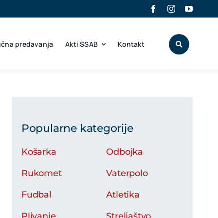
učna predavanja
Akti SSAB
Kontakt
Popularne kategorije
Košarka
Odbojka
Rukomet
Vaterpolo
Fudbal
Atletika
Plivanje
Streljaštvo