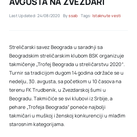
AVGUSTA NA ZVEZDARI
Akti SSAB
Last Updated: 24/08/2020
By
ssab
Tags:
Istaknute vesti
Kontakt
Streličarski savez Beograda u saradnji sa
Beogradskim streličarskim klubom BSK organizuje
takmičenje „Trofej Beograda u streličarstvu 2020“.
Turnir sa tradicijom dugom 14 godina održaće se u
nedelju, 30. avgusta, sa početkom u 10 časova na
terenu FK Trudbenik, u Zvezdarskoj šumi u
Beogradu. Takmičiće se svi klubovi iz Srbije, a
pehare „Trofeja Beograda“ poneće najbolji
takmičari u muškoj i ženskoj konkurenciji u mlađim
starosnim kategorijama.