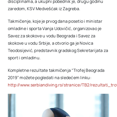
disciplinama, a ukupni pobednik je, drugu godinu
zaredom, KSV Medvešćak iz Zagreba.
Takmičenje, koje je prvog dana posetio i ministar
omladine i sporta Vanja Udovičić, organizovao je
Savez za skokove u vodu Beograda i Savez za
skokove u vodu Srbije, a otvorio ga je Novica
Teodosijević, predstavnik gradskog Sekretarijata za
sport i omladinu.
Kompletne rezultate takmičenja “Trofej Beograda
2019” možete pogledati na sledećem linku:
http://www.serbiandiving.rs/stranice/TB2/rezultati_tro