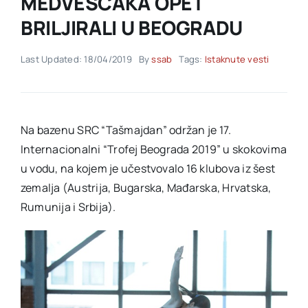
MEDVEŠĆAKA OPET
BRILJIRALI U BEOGRADU
Akti SSAB
Last Updated: 18/04/2019
By
ssab
Tags:
Istaknute vesti
Kontakt
Na bazenu SRC “Tašmajdan” održan je 17.
Internacionalni “Trofej Beograda 2019” u skokovima
u vodu, na kojem je učestvovalo 16 klubova iz šest
zemalja (Austrija, Bugarska, Mađarska, Hrvatska,
Rumunija i Srbija).