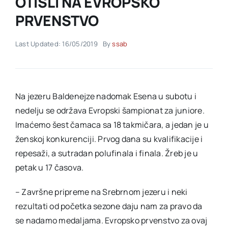
OTIŠLI NA EVROPSKO
PRVENSTVO
Akti SSAB
Last Updated: 16/05/2019
By
ssab
Kontakt
Na jezeru Baldenejze nadomak Esena u subotu i
nedelju se održava Evropski šampionat za juniore.
Imaćemo šest čamaca sa 18 takmičara, a jedan je u
ženskoj konkurenciji. Prvog dana su kvalifikacije i
repesaži, a sutradan polufinala i finala. Žreb je u
petak u 17 časova.
– Završne pripreme na Srebrnom jezeru i neki
rezultati od početka sezone daju nam za pravo da
se nadamo medaljama. Evropsko prvenstvo za ovaj