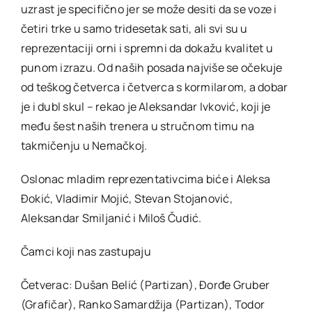
uzrast je specifično jer se može desiti da se voze i
četiri trke u samo tridesetak sati, ali svi su u
reprezentaciji orni i spremni da dokažu kvalitet u
punom izrazu. Od naših posada najviše se očekuje
od teškog četverca i četverca s kormilarom, a dobar
je i dubl skul – rekao je Aleksandar Ivković, koji je
među šest naših trenera u stručnom timu na
takmičenju u Nemačkoj.
Oslonac mladim reprezentativcima biće i Aleksa
Đokić, Vladimir Mojić, Stevan Stojanović,
Aleksandar Smiljanić i Miloš Čudić.
Čamci koji nas zastupaju
Četverac: Dušan Belić (Partizan), Đorđe Gruber
(Grafičar), Ranko Samardžija (Partizan), Todor