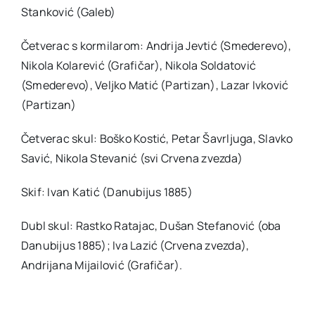
Stanković (Galeb)
Četverac s kormilarom: Andrija Jevtić (Smederevo),
Nikola Kolarević (Grafičar), Nikola Soldatović
(Smederevo), Veljko Matić (Partizan), Lazar Ivković
(Partizan)
Četverac skul: Boško Kostić, Petar Šavrljuga, Slavko
Savić, Nikola Stevanić (svi Crvena zvezda)
Skif: Ivan Katić (Danubijus 1885)
Dubl skul: Rastko Ratajac, Dušan Stefanović (oba
Danubijus 1885); Iva Lazić (Crvena zvezda),
Andrijana Mijailović (Grafičar).