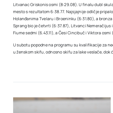
Litvanac Griskonis osmi (8:29.08). U finalu dubl skul
mesto s rezultatom 6:38.77. Najsjajnije odličje prip
Holanđanima Tvelaru i Broeninku (6:31.80), a bronza I
Sprang bio je četvrti (6:37.87), Litvanci Nemeračijus i
Fiume sedmi (6.43.11), a Česi Cincibuč i Viktora osmi 
U subotu popodne na programu su kvalifikacije za ned
u ženskom skifu, odnosno skifu za lake veslače, dok ć