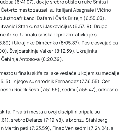
udosa (6:41.07), dok je srebro otišlo u ruke Smita i
Četvrto mesto zauzeli su Italijani Abagnale i Vičino
o Južnoafrikanci Dafarn i Čarls Britejn (6:55.03),
tvanici Stankunas i Jaskevičijus (6:57.19). Drugo
ne Arisć. U finalu srpska reprezentativka je s
58.89) i Ukrajinke Dimčenko (8:05.87). Posle osvajačica
.00), Švajcarskinja Valker (8:12.39), Ukrajinka
i Čehinja Antosova (8:20.39).
mesto u finalu skifa za lake veslače u kojem su medalje
:315.15) i njegov sunarodnik Fernandez (7.36.55). Čeh
sernese i Roček šesti (7:51.66), sedmi (7:55.47), odnosno
kifa. Prva tri mesta u ovoj disciplini pripala su
6.61), srebro Delarze (7:19.48), a bronzu Stahlberg
jan Martin peti (7:23.59), Finac Ven sedmi (7:24.24), a