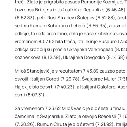
treći. Zlato je prigrabila posada Rumunije Kozmijuc, T
Lovrensa Britejna iz Južoafričke Republike (6.46.46). 
(6.52.83), peto Rusi Stradev i Šulepov (6.52.83), šest
sedmo Rumuni Kohokaru i Lehači (6:56.95), a osmo Li
odličje, takođe bronzano, delo je naše skifiskinje Jova
vremenom 8:07.62 bila treća, iza Irkinje Puspure (7:
odličja kroz cilj su prošle Ukrajinka Verkhogliad (8:12
Kozhenkova (8:12.39), Ukrajinka Dovgodko (8:14.38) 
Miloš Stanojević je s rezultatom 7:43.89 zauzeo peto 
osvojili Italijan Goreti (7:29.78), Švajcarac Muler (7
Hajek je bio četvrti (7:40.23), a Italijani Galoforo, A
osmi (8:07.31).
Sa vremenom 7:23.62 Miloš Vasić je bio šesti u finalu s
čamcima iz Švajcarske. Zlato je osvojio Roeoesli (7:1
(7:20.26). Rumun Čiruta je bio četvrti (7:21.92), Itali