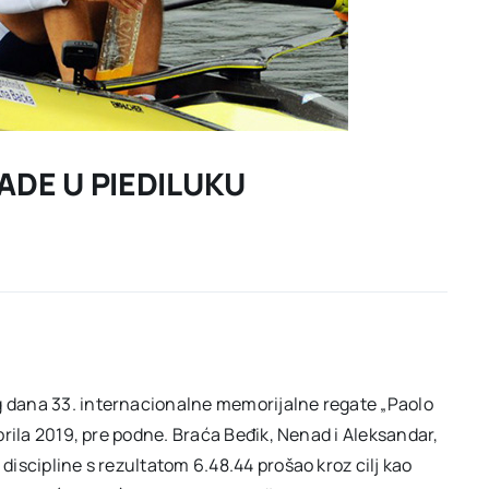
ADE U PIEDILUKU
og dana 33. internacionalne memorijalne regate „Paolo
aprila 2019, pre podne. Braća Beđik, Nenad i Aleksandar,
 discipline s rezultatom 6.48.44 prošao kroz cilj kao