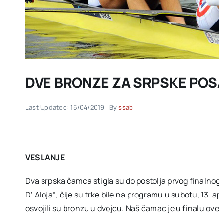
DVE BRONZE ZA SRPSKE POS
Last Updated: 15/04/2019
By
ssab
VESLANJE
Dva srpska čamca stigla su do postolja prvog finaln
D’ Aloja“, čije su trke bile na programu u subotu, 13. 
osvojili su bronzu u dvojcu. Naš čamac je u finalu ove