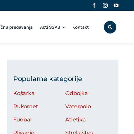
učna predavanja
Akti SSAB
Kontakt
Popularne kategorije
Košarka
Odbojka
Rukomet
Vaterpolo
Fudbal
Atletika
Plivanje
Streljaštvo