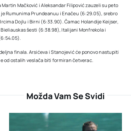
a Martin Mačković i Aleksandar Filipović zauzeli su peto
alo je Rumunima Prundeanuu i Enačeu (6:29.05), srebro
rcima Dojlu i Birni (6:33.90). Čamac Holandije Keijser,
 Bieliauskas šesti (6:38.98), Italijani Monfrekola i
(6:54.05).
eljna finala. Arsićeva i Stanojević će ponovo nastupiti
e od ostalih veslača biti formiran četverac.
Možda Vam Se Svidi