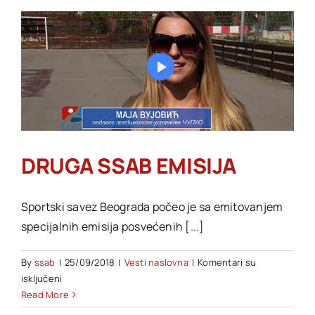
POLUFINALU
DRUGA SSAB EMISIJA
Sportski savez Beograda počeo je sa emitovanjem
specijalnih emisija posvećenih [...]
By
ssab
|
25/09/2018
|
Vesti naslovna
|
Komentari su
na
isključeni
DRUGA
Read More
SSAB