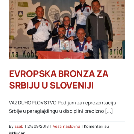
EVROPSKA BRONZA ZA
SRBIJU U SLOVENIJI
VAZDUHOPLOVSTVO Podijum za reprezentaciju
Srbije u paraglajdingu u disciplini precizno [...]
By
ssab
|
24/09/2018
|
Vesti naslovna
|
Komentari su
na
isključeni