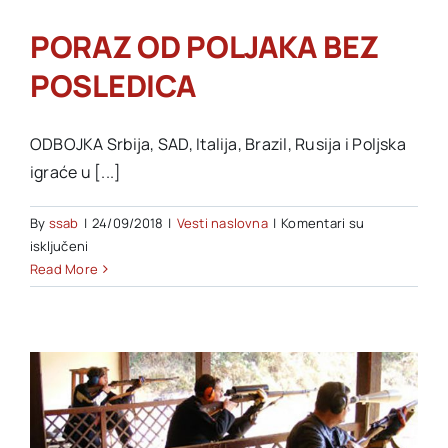
PORAZ OD POLJAKA BEZ
POSLEDICA
ODBOJKA Srbija, SAD, Italija, Brazil, Rusija i Poljska
igraće u [...]
By
ssab
|
24/09/2018
|
Vesti naslovna
|
Komentari su
na
isključeni
PORAZ
Read More
OD
POLJAKA
BEZ
POSLEDICA