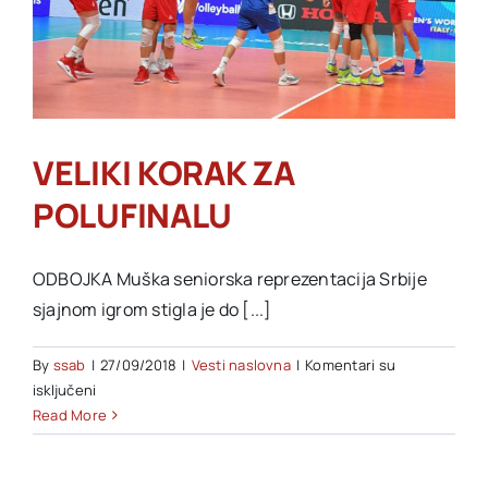
VELIKI KORAK ZA
POLUFINALU
ODBOJKA Muška seniorska reprezentacija Srbije
sjajnom igrom stigla je do [...]
By
ssab
|
27/09/2018
|
Vesti naslovna
|
Komentari su
na
isključeni
VELIKI
Read More
KORAK
ZA