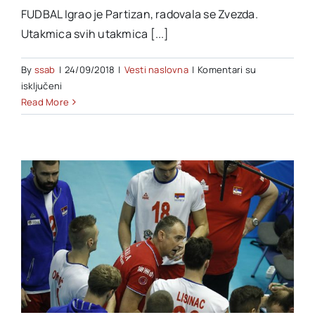
FUDBAL Igrao je Partizan, radovala se Zvezda.
Utakmica svih utakmica [...]
By
ssab
|
24/09/2018
|
Vesti naslovna
|
Komentari su
na
isključeni
BEZ
Read More
POBEDNIKA
U
VEČITOM
DERBIJU