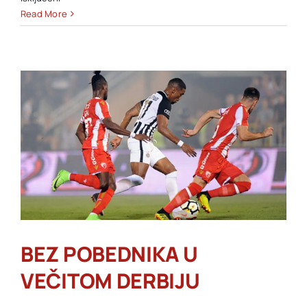
EVROPSKA
Read More
BRONZA
ZA
SRBIJU
U
SLOVENIJI
BEZ POBEDNIKA U
VEČITOM DERBIJU