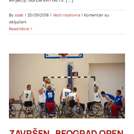
By
ssab
|
25/09/2018
|
Vesti naslovna
|
Komentari su
na
isključeni
DUPLA
Read More
KRUNA
ZA
ALEKSANDRA
GODIĆA
ZAVRŠEN „BEOGRAD OPEN