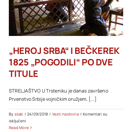
„HEROJ SRBA“ I BEČKEREK
1825 „POGODILI“ PO DVE
TITULE
STRELJAŠTVO U Trsteniku je danas završeno
Prvenstvo Srbije vojničkim oružjem, [...]
By
ssab
|
24/09/2018
|
Vesti naslovna
|
Komentari su
na
isključeni
„HEROJ
Read More