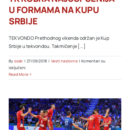
U FORMAMA NA KUPU
Akti SSAB
SRBIJE
Kontakt
TEKVONDO Prethodnog vikenda održan je Kup
Srbije u tekvondou. Takmičenje [...]
By
ssab
|
27/09/2018
|
Vesti naslovna
|
Komentari su
na
isključeni
TK
Read More
KOBRA
NAJUSPŠENIJA
U
FORMAMA
NA
KUPU
SRBIJE