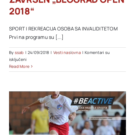
2018“
SPORT I REKREACIJA OSOBA SA INVALIDITETOM
Prvi na programu su [...]
By
ssab
|
24/09/2018
|
Vesti naslovna
|
Komentari su
na
isključeni
ZAVRŠEN
Read More
„BEOGRAD
OPEN
2018“