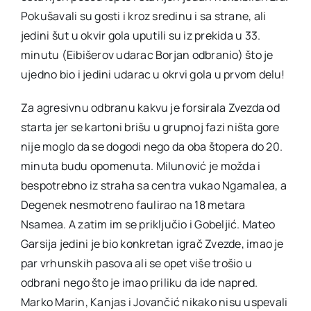
Pokušavali su gosti i kroz sredinu i sa strane, ali
jedini šut u okvir gola uputili su iz prekida u 33.
minutu (Eibišerov udarac Borjan odbranio) što je
ujedno bio i jedini udarac u okrvi gola u prvom delu!
Za agresivnu odbranu kakvu je forsirala Zvezda od
starta jer se kartoni brišu u grupnoj fazi ništa gore
nije moglo da se dogodi nego da oba štopera do 20.
minuta budu opomenuta. Milunović je možda i
bespotrebno iz straha sa centra vukao Ngamalea, a
Degenek nesmotreno faulirao na 18 metara
Nsamea. A zatim im se priključio i Gobeljić. Mateo
Garsija jedini je bio konkretan igrač Zvezde, imao je
par vrhunskih pasova ali se opet više trošio u
odbrani nego što je imao priliku da ide napred.
Marko Marin, Kanjas i Jovančić nikako nisu uspevali