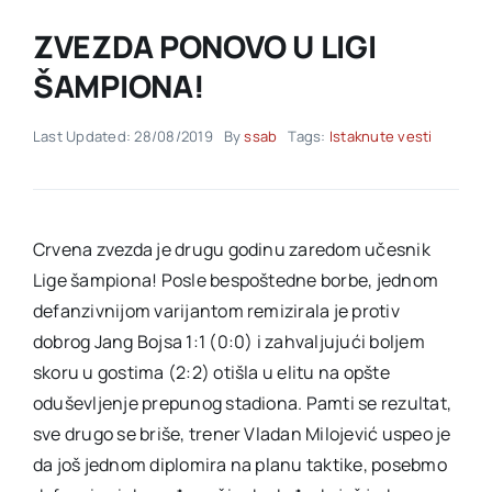
ZVEZDA PONOVO U LIGI
Akti SSAB
ŠAMPIONA!
Kontakt
Last Updated: 28/08/2019
By
ssab
Tags:
Istaknute vesti
Crvena zvezda je drugu godinu zaredom učesnik
Lige šampiona! Posle bespoštedne borbe, jednom
defanzivnijom varijantom remizirala je protiv
dobrog Jang Bojsa 1:1 (0:0) i zahvaljujući boljem
skoru u gostima (2:2) otišla u elitu na opšte
oduševljenje prepunog stadiona. Pamti se rezultat,
sve drugo se briše, trener Vladan Milojević uspeo je
da još jednom diplomira na planu taktike, posebmo