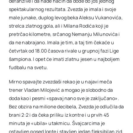
defanzive i da nađe način da dođe do još jednog
spektakularnog rezultata. Zvezda je imala i svoje
male junake, duplog levog beka Aleksu Vukanovića,
strelca zlatnog gola, ali i Milana Rodića koji je
pretrčao kilometre, srčanog Nemanju Milunovića i
da ne nabrajano. Imala je tim, a taj tim čekaće u
četvrtak od 18.00 časova rivale u grupnoj fazi Lige
šampiona. I opet će imati zlatnu jesen u najboljem
fudbalu na svetu.
Mirno spavajte zvezdaši rekao je u najavi meča
trener Vladan Milojević a mogao je slobodno da
doda kao i pesmi «spavaj nano sve je zaključano».
Bez obzira na milione decibela, Zvezda je odlučila da
brani 2:2 i da čeka priliku iz kontre i u prvih 45
minuta je «ubila» utakmicu. Švajcarcima je
ostavljen posed lopte i stavljen jedan fleksibilan zid.