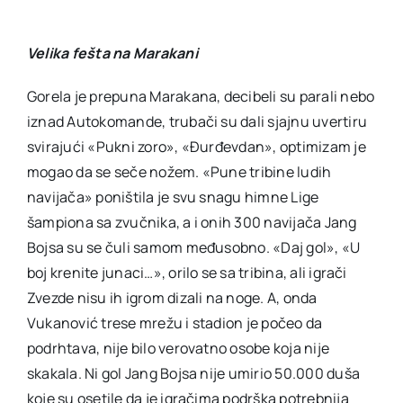
Velika fešta na Marakani
Gorela je prepuna Marakana, decibeli su parali nebo
iznad Autokomande, trubači su dali sjajnu uvertiru
svirajući «Pukni zoro», «Đurđevdan», optimizam je
mogao da se seče nožem. «Pune tribine ludih
navijača» poništila je svu snagu himne Lige
šampiona sa zvučnika, a i onih 300 navijača Jang
Bojsa su se čuli samom međusobno. «Daj gol», «U
boj krenite junaci…», orilo se sa tribina, ali igrači
Zvezde nisu ih igrom dizali na noge. A, onda
Vukanović trese mrežu i stadion je počeo da
podrhtava, nije bilo verovatno osobe koja nije
skakala. Ni gol Jang Bojsa nije umirio 50.000 duša
koje su osetile da je igračima podrška potrebnija