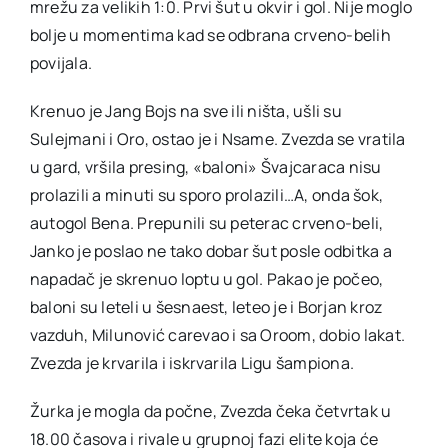
mrežu za velikih 1:0. Prvi šut u okvir i gol. Nije moglo
bolje u momentima kad se odbrana crveno-belih
povijala.
Krenuo je Jang Bojs na sve ili ništa, ušli su
Sulejmani i Oro, ostao je i Nsame. Zvezda se vratila
u gard, vršila presing, «baloni» Švajcaraca nisu
prolazili a minuti su sporo prolazili…A, onda šok,
autogol Bena. Prepunili su peterac crveno-beli,
Janko je poslao ne tako dobar šut posle odbitka a
napadač je skrenuo loptu u gol. Pakao je počeo,
baloni su leteli u šesnaest, leteo je i Borjan kroz
vazduh, Milunović carevao i sa Oroom, dobio lakat.
Zvezda je krvarila i iskrvarila Ligu šampiona.
Žurka je mogla da počne, Zvezda čeka četvrtak u
18.00 časova i rivale u grupnoj fazi elite koja će