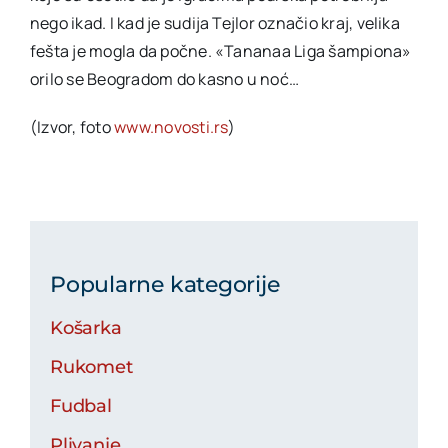
nego ikad. I kad je sudija Tejlor označio kraj, velika
fešta je mogla da počne. «Tananaa Liga šampiona»
orilo se Beogradom do kasno u noć…
(Izvor, foto
www.novosti.rs
)
Popularne kategorije
Košarka
Rukomet
Fudbal
Plivanje