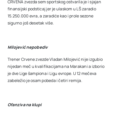
CRVENA zvezda sem sportskog ostvarila je i sjajan
finansijski podsticaj jer je ulaskom u LŠ zaradio
15.250.000 evra, a zaradiće kao i prole sezone
sigurno još desetak više.
Milojević nepobediv
Trener Crvene zvezde Vladan Milojević nije izgubio
nijedan meč u kvalifikacijama na Marakani a izborio
je dve Lige šampiona i Ligu evrope. U 12 mečeva
zabeležio je osam pobeda i četiri remija.
Ofanziva na klupi