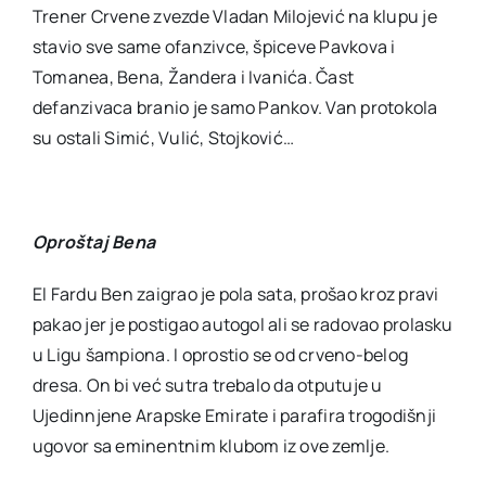
Trener Crvene zvezde Vladan Milojević na klupu je
stavio sve same ofanzivce, špiceve Pavkova i
Tomanea, Bena, Žandera i Ivanića. Čast
defanzivaca branio je samo Pankov. Van protokola
su ostali Simić, Vulić, Stojković…
Oproštaj Bena
El Fardu Ben zaigrao je pola sata, prošao kroz pravi
pakao jer je postigao autogol ali se radovao prolasku
u Ligu šampiona. I oprostio se od crveno-belog
dresa. On bi već sutra trebalo da otputuje u
Ujedinnjene Arapske Emirate i parafira trogodišnji
ugovor sa eminentnim klubom iz ove zemlje.