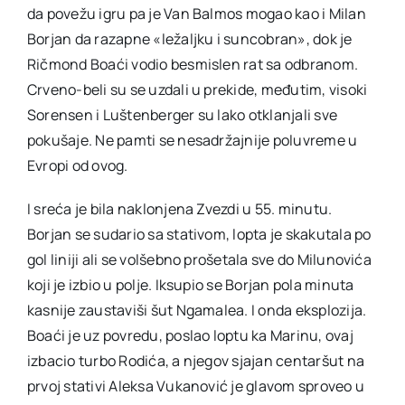
da povežu igru pa je Van Balmos mogao kao i Milan
Borjan da razapne «ležaljku i suncobran», dok je
Ričmond Boaći vodio besmislen rat sa odbranom.
Crveno-beli su se uzdali u prekide, međutim, visoki
Sorensen i Luštenberger su lako otklanjali sve
pokušaje. Ne pamti se nesadržajnije poluvreme u
Evropi od ovog.
I sreća je bila naklonjena Zvezdi u 55. minutu.
Borjan se sudario sa stativom, lopta je skakutala po
gol liniji ali se volšebno prošetala sve do Milunovića
koji je izbio u polje. Iksupio se Borjan pola minuta
kasnije zaustaviši šut Ngamalea. I onda eksplozija.
Boaći je uz povredu, poslao loptu ka Marinu, ovaj
izbacio turbo Rodića, a njegov sjajan centaršut na
prvoj stativi Aleksa Vukanović je glavom sproveo u