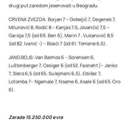
drugi put zaredom jesenovati u Beogradu.
CRVENA ZVEZDA: Borjan 7 – Gobeljić 7, Degenek 7,
Milunović 8, Rodić 8 – Kanjas 7,5, Jovančić 7,5 –
Garsija 7,5 (od 69. Ben 6), Marin 7 , Vukanović 8,5
(od 82. Ivanić -) – Boaći 7 (od 61. Tomane 6,5).
JANG BOJS: Van Balmos 6 – Sorensen 6,
Luštenberger 7, Cesiger 6 (od 52. Fasnaht )– Janko
7, Siero 6,5 (od 65. Sulejmani 6,5), Eibišer 7,
Lotomba 7– Ngamale 7, Nsame 6, Asale 6 (od 65. Oro
6).
Zarada 15.250.000 evra