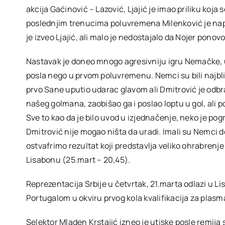
akcija Gaćinović – Lazović, Ljajić je imao priliku koja s
poslednjim trenucima poluvremena Milenković je napr
je izveo Ljajić, ali malo je nedostajalo da Nojer pono
Nastavak je doneo mnogo agresivniju igru Nemačke, u i
posla nego u prvom poluvremenu. Nemci su bili najbli
prvo Sane uputio udarac glavom ali Dmitrović je odb
našeg golmana, zaobišao ga i poslao loptu u gol, ali poj
Sve to kao da je bilo uvod u izjednačenje, neko je pogr
Dmitrović nije mogao ništa da uradi. Imali su Nemci do
ostvafrimo rezultat koji predstavlja veliko ohrabrenje
Lisabonu (25.mart – 20,45).
Reprezentacija Srbije u četvrtak, 21.marta odlazi u Li
Portugalom u okviru prvog kola kvalifikacija za plas
Selektor Mladen Krstajić izneo je utiske posle remij