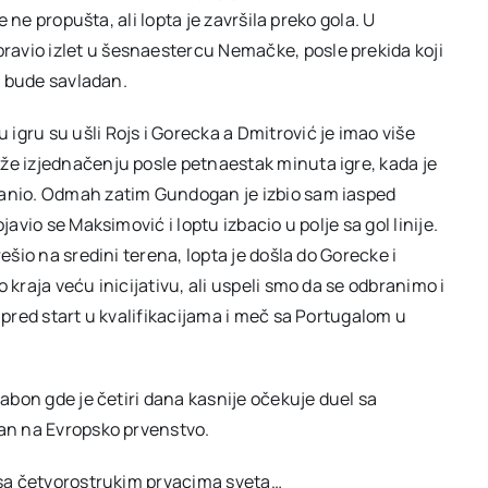
e ne propušta, ali lopta je završila preko gola. U
avio izlet u šesnaestercu Nemačke, posle prekida koji
vo bude savladan.
gru su ušli Rojs i Gorecka a Dmitrović je imao više
že izjednačenju posle petnaestak minuta igre, kada je
ranio. Odmah zatim Gundogan je izbio sam iasped
avio se Maksimović i loptu izbacio u polje sa gol linije.
ešio na sredini terena, lopta je došla do Gorecke i
 kraja veću inicijativu, ali uspeli smo da se odbranimo i
 pred start u kvalifikacijama i meč sa Portugalom u
sabon gde je četiri dana kasnije očekuje duel sa
man na Evropsko prvenstvo.
a sa četvorostrukim prvacima sveta…