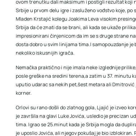
ovom trenutku dali maksimum i postigli rezultat koji 
Srbije u prvom delu igre i zasluženo vođstvo koje, po 
Mladen Krstajić kolegu Joakima Leva visokim presin
Srbija da će znati da se brani, ali kada se ukaže prilik
impresionirani činjenicom da im se s druge strane nal
dosta dobro u svim linijama tima.I samopouzdanje je b
nekoliko iskusnijih igrača.
Nemačka praktično i nije imala neke izglednije prilike
posle greške na sredini terena,a zatim u 37. minutu ka
uputio udarac sa nekih pet,šest metara ali Dmitrović
korner.
Orlovi su rano došli do zlatnog gola, Ljajić je izveo ko
je završila na glavi Luke Jovića, usledio je precizan 
tima. Igrao se 25.minut kada je Srbija mogla da duplira 
je uposlio Jovića, ali njegov pokušaj je bio izblokiran.