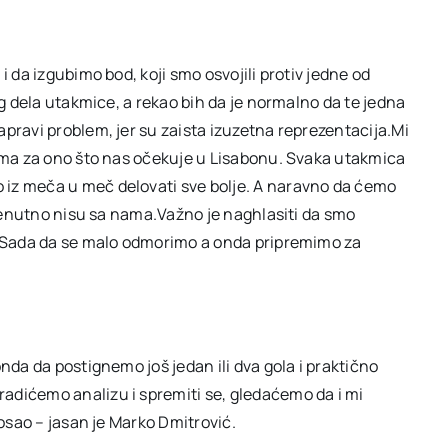
i da izgubimo bod, koji smo osvojili protiv jedne od
eg dela utakmice, a rekao bih da je normalno da te jedna
pravi problem, jer su zaista izuzetna reprezentacija.Mi
rema za ono što nas očekuje u Lisabonu. Svaka utakmica
 iz meča u meč delovati sve bolje. A naravno da ćemo
 trenutno nisu sa nama.Važno je naghlasiti da smo
a. Sada da se malo odmorimo a onda pripremimo za
nda da postignemo još jedan ili dva gola i praktično
adićemo analizu i spremiti se, gledaćemo da i mi
posao – jasan je Marko Dmitrović.