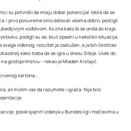
omci su potvrdili da imaju dobar potencijal. Mora da se
ča. I prvo poluvreme smo delovali veoma dobro, postigli
 ubedljivijim vođstvom. Ko zna kako bi se onda do kraja
ystavku, podigli su se, biuli opasni u nekoliko situacija,
 svega viđenog, rezultat je zaslužen, a ja bih čestitao
okazatelj kako treba da se igra u dresu Srbije. Uvek do
na gostoprimstvu – rekao je Mladen Krstajić.
 crvenog kartona…
la, ali molim vas da razumete i igrača. Nije bilo
zentacije.
acvije, posle sjajnih izdanja u Bundes ligi i mečevima u