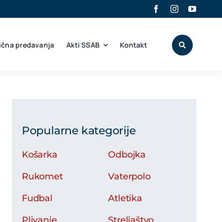
učna predavanja
Akti SSAB
Kontakt
Popularne kategorije
Košarka
Odbojka
Rukomet
Vaterpolo
Fudbal
Atletika
Plivanje
Streljaštvo