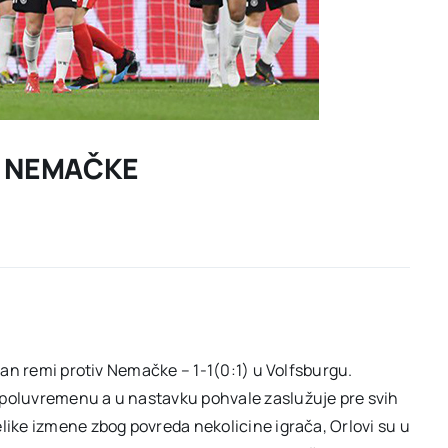
IV NEMAČKE
edan remi protiv Nemačke – 1-1(0:1) u Volfsburgu.
 poluvremenu a u nastavku pohvale zaslužuje pre svih
like izmene zbog povreda nekolicine igrača, Orlovi su u