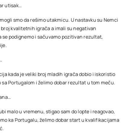
ar utisak…
a i mogli smo da rešimo utakmicu. U nastavku su Nemci
ki broj kvalitetnih igrača a imali su negativan
da se podignemo i sačuvamo pozitivan rezultat,
je.
u…
ja kada je veliki broj mladih igrača dobio i iskoristio
 sa Portugalom i želimo dobar rezultat u tom meču.
gana…
ubi malo u vremenu, stigao sam do lopte i reagovao,
o ka Portugalu, želimo dobar start u kvalifikacijama
ć.