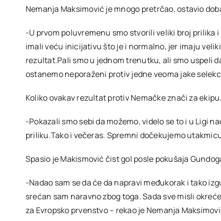
Nemanja Maksimović je mnogo pretrčao, ostavio dob
-U prvom poluvremenu smo stvorili veliki broj prilik
imali veću inicijativu što je i normalno, jer imaju veli
rezultat.Pali smo u jednom trenutku, ali smo uspeli 
ostanemo neporaženi protiv jedne veoma jake selekci
Koliko ovakav rezultat protiv Nemačke znači za ekip
-Pokazali smo sebi da možemo, videlo se to i u Ligi naci
priliku.Tako i večeras. Spremni dočekujemo utakmicu
Spasio je Makismović čist gol posle pokušaja Gundo
-Nadao sam se da će da napravi međukorak i tako izg
srećan sam naravno zbog toga. Sada sve misli okrećem
za Evropsko prvenstvo – rekao je Nemanja Maksimovi