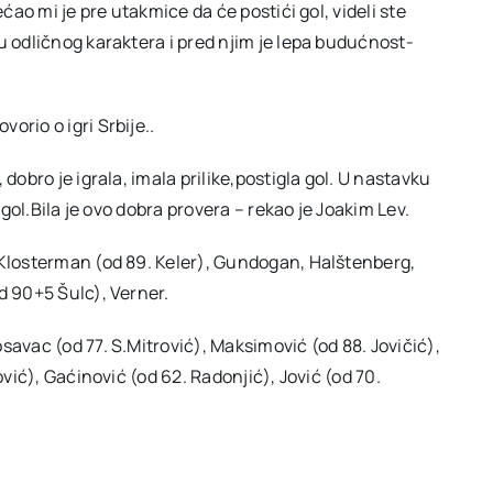
ećao mi je pre utakmice da će postići gol, videli ste
u odličnog karaktera i pred njim je lepa budućnost-
orio o igri Srbije..
dobro je igrala, imala prilike,postigla gol. U nastavku
 gol.Bila je ovo dobra provera – rekao je Joakim Lev.
 Klosterman (od 89. Keler), Gundogan, Halštenberg,
d 90+5 Šulc), Verner.
savac (od 77. S.Mitrović), Maksimović (od 88. Jovičić),
ović), Gaćinović (od 62. Radonjić), Jović (od 70.