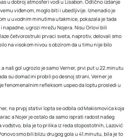
nas u dobroj atmosferi vodi u Lisabon. Odlično izdanje
svemu viđenom, moglo biti i ubedljivije. Iznenadio je
gom u uvodnim minutima utakmice, pokazala je tada
a i napadne, ugrozi mrežu Nojera. Nisu Orlovi bili
aze četvorostruki prvaci sveta, naprotiv, delovali smo
ilo na visokom nivou s obzirom da u timu nije bilo
, a naš gol ugrozio je samo Verner, prvi put u 22.minutu
da su domaćini probili po desnoj strani, Verner je
 je fenomenalnim refleksom uspeo da loptu prosledi u
rner, na prvpj stativi lopta se odbila od Makismovića koja
udarac a Nojer je ostalo da samo isprati radost našeg
vođstvo, bila je to prilika iz reda stopostotnih, Lazović
 Ponovo smo bili blizu drugog gola u 41.minutu, bila je to