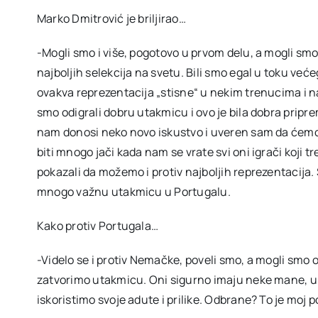
Marko Dmitrović je briljirao…
-Mogli smo i više, pogotovo u prvom delu, a mogli smo 
najboljih selekcija na svetu. Bili smo egal u toku već
ovakva reprezentacija „stisne“ u nekim trenucima i na
smo odigrali dobru utakmicu i ovo je bila dobra prip
nam donosi neko novo iskustvo i uveren sam da ćemo
biti mnogo jači kada nam se vrate svi oni igrači koji
pokazali da možemo i protiv najboljih reprezentacij
mnogo važnu utakmicu u Portugalu.
Kako protiv Portugala…
-Videlo se i protiv Nemačke, poveli smo, a mogli smo o
zatvorimo utakmicu. Oni sigurno imaju neke mane, ur
iskoristimo svoje adute i prilike. Odbrane? To je moj 