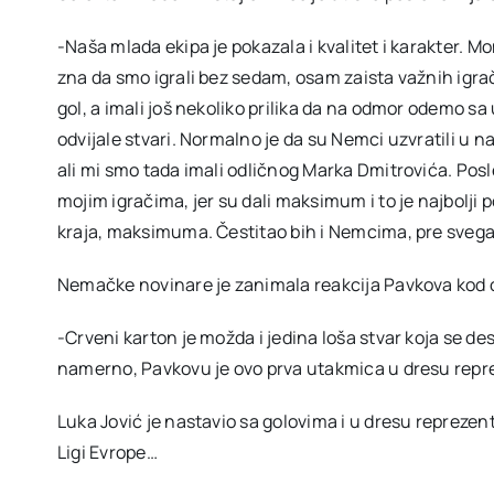
-Naša mlada ekipa je pokazala i kvalitet i karakter. M
zna da smo igrali bez sedam, osam zaista važnih igra
gol, a imali još nekoliko prilika da na odmor odemo sa
odvijale stvari. Normalno je da su Nemci uzvratili u na
ali mi smo tada imali odličnog Marka Dmitrovića. Posle
mojim igračima, jer su dali maksimum i to je najbolji p
kraja, maksimuma. Čestitao bih i Nemcima, pre svega 
Nemačke novinare je zanimala reakcija Pavkova kod
-Crveni karton je možda i jedina loša stvar koja se desi
namerno, Pavkovu je ovo prva utakmica u dresu repre
Luka Jović je nastavio sa golovima i u dresu reprezent
Ligi Evrope…