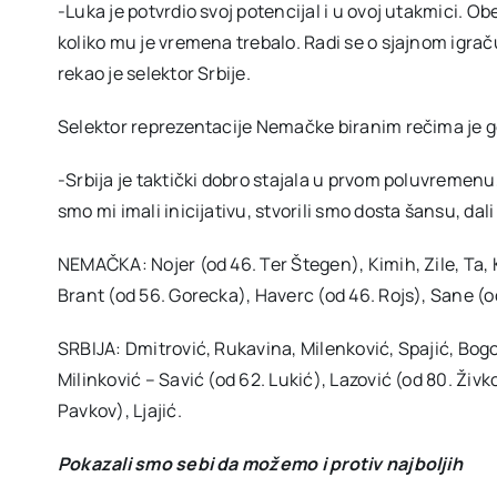
-Luka je potvrdio svoj potencijal i u ovoj utakmici. Ob
koliko mu je vremena trebalo. Radi se o sjajnom igrač
rekao je selektor Srbije.
Selektor reprezentacije Nemačke biranim rečima je gov
-Srbija je taktički dobro stajala u prvom poluvremenu, 
smo mi imali inicijativu, stvorili smo dosta šansu, dali
NEMAČKA: Nojer (od 46. Ter Štegen), Kimih, Zile, Ta,
Brant (od 56. Gorecka), Haverc (od 46. Rojs), Sane (o
SRBIJA: Dmitrović, Rukavina, Milenković, Spajić, Bogo
Milinković – Savić (od 62. Lukić), Lazović (od 80. Živk
Pavkov), Ljajić.
Pokazali smo sebi da možemo i protiv najboljih