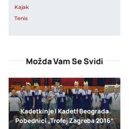
Kajak
Tenis
Možda Vam Se Svidi
Kadetkinje I Kadeti Beograda
Pobednici „trofej Zagreba 2016“