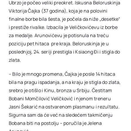
Ubrzo je počeo veliki preokret. Iskusna Beloruskinja
Viktorija Čajka (37 godina), koja je na polovini
finalne borbe bila šesta, je počela da niže „desetke“
i prestiže rivalke. Izbacila je Veličkovićevu iz borbe
za medalje. Arunovićevu je potisnula na treću
poziciju pet hitaca pre kraja. Beloruskinja je u
poslednjoj, 24. seriji prestigla i Ksiaong Đi i stigla do
zlata.
– Bilo je mnogo promena, Čajka je posle 14 hitaca
bila na pragu ispadanja, a na kraju je stigla do zlata,
srebro je otišlo i Kinu, bronza u Srbiju. Čestitam
Bobani Momčilović Veličković i njenom treneru
Jasni Šekarić na ostvarenom plasmanu i rezultatu.
Sigurna sam da će već na sledećem takmičenju
Bobana biti na postolju – poručila je Jelena