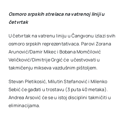
Osmoro srpskih strelaca na vatrenoj liniji u
četvrtak
U četvrtak na vatrenu liniju u Čangvonu izlazi svih
osmoro srpskih reprezentativaca. Parovi Zorana
Arunović/Damir Mikec i Bobana Momčilović
Veličković/Dimitrije Grgić će učestvovati u
takmičenju mikseva vazdušnim pištoljem.
Stevan Pletikosić, Milutin Stefanović i Milenko
Sebić će gađati u trostavu (3 puta 40 metaka).
Andrea Arsović će se u istoj disciplini takmičiti u
eliminacijama.