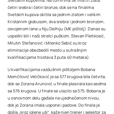
Svetskim kupovima. Na turnirima SK ima tri zlata,
četiri srebra i četiri bronze, dok se na finalima
Svetskih kupova okitila sa jednim zlatom i velikim
Kristalnim globusom, dva srebra i jednom bronzom,
osvojenom lane u Nju Delhiju (MK pištolj). Danas su
uspešni bili i naši strelci puškom. Stevan Pletikosić,
Milutin Stefanović i Milenko Sebić su kroz
eliminacije obezbedili mesto u sutrašnjim
kvalifikacijama trostava 3 puta 40 metaka).
U kvalifikacijama vazdušnim pištoljem Bobana
Momčilović Veličković je sa 577 krugova bila četvrta,
dok se Zorana Arunović u finale plasirala kao sedma
sa 576 krugova. U finale se ulazilo sa 575. Bobana je
u osnovnom delu gađala na ujednačenom nivou,
dok je Zorana imala uspone i padove. Do finala je
došla „kroz iglene uši“, kaže njen trener i selektor za