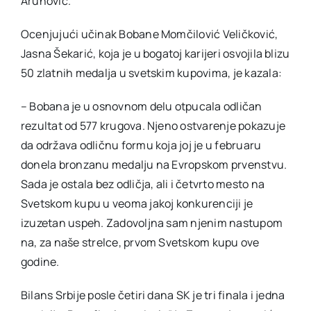
Arunović.
Ocenjujući učinak Bobane Momčilović Veličković,
Jasna Šekarić, koja je u bogatoj karijeri osvojila blizu
50 zlatnih medalja u svetskim kupovima, je kazala:
– Bobana je u osnovnom delu otpucala odličan
rezultat od 577 krugova. Njeno ostvarenje pokazuje
da održava odličnu formu koja joj je u februaru
donela bronzanu medalju na Evropskom prvenstvu.
Sada je ostala bez odličja, ali i četvrto mesto na
Svetskom kupu u veoma jakoj konkurenciji je
izuzetan uspeh. Zadovoljna sam njenim nastupom
na, za naše strelce, prvom Svetskom kupu ove
godine.
Bilans Srbije posle četiri dana SK je tri finala i jedna