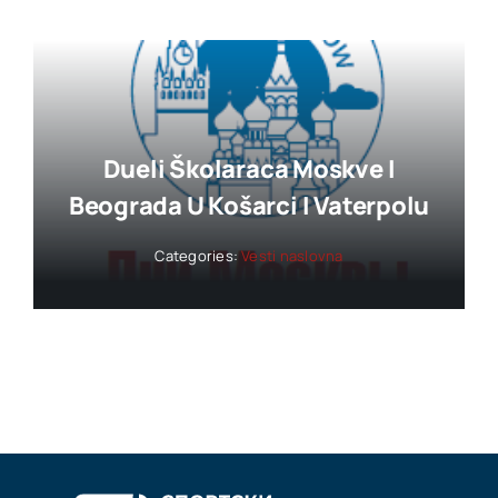
Dueli Školaraca Moskve I
Beograda U Košarci I Vaterpolu
Categories:
Vesti naslovna