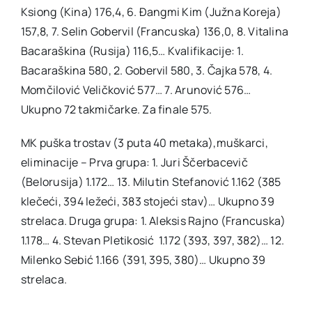
Ksiong (Kina) 176,4, 6. Đangmi Kim (Južna Koreja)
157,8, 7. Selin Gobervil (Francuska) 136,0, 8. Vitalina
Bacaraškina (Rusija) 116,5… Kvalifikacije: 1.
Bacaraškina 580, 2. Gobervil 580, 3. Čajka 578, 4.
Momčilović Veličković 577… 7. Arunović 576…
Ukupno 72 takmičarke. Za finale 575.
MK puška trostav (3 puta 40 metaka),muškarci,
eliminacije – Prva grupa: 1. Juri Ščerbacevič
(Belorusija) 1.172… 13. Milutin Stefanović 1.162 (385
klečeći, 394 ležeći, 383 stojeći stav)… Ukupno 39
strelaca. Druga grupa: 1. Aleksis Rajno (Francuska)
1.178… 4. Stevan Pletikosić 1.172 (393, 397, 382)… 12.
Milenko Sebić 1.166 (391, 395, 380)… Ukupno 39
strelaca.