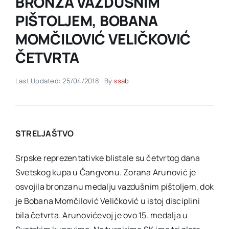
BRONZA VAZDUŠNIM
PIŠTOLJEM, BOBANA
Akti SSAB
MOMČILOVIĆ VELIČKOVIĆ
ČETVRTA
Kontakt
Last Updated: 25/04/2018
By
ssab
STRELJAŠTVO
Srpske reprezentativke blistale su četvrtog dana
Svetskog kupa u Čangvonu. Zorana Arunović je
osvojila bronzanu medalju vazdušnim pištoljem, dok
je Bobana Momčilović Veličković u istoj disciplini
bila četvrta. Arunovićevoj je ovo 15. medalja u