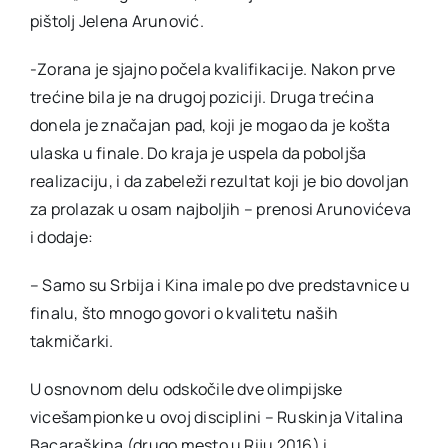
pištolj Jelena Arunović.
-Zorana je sjajno počela kvalifikacije. Nakon prve
trećine bila je na drugoj poziciji. Druga trećina
donela je značajan pad, koji je mogao da je košta
ulaska u finale. Do kraja je uspela da poboljša
realizaciju, i da zabeleži rezultat koji je bio dovoljan
za prolazak u osam najboljih – prenosi Arunovićeva
i dodaje:
– Samo su Srbija i Kina imale po dve predstavnice u
finalu, što mnogo govori o kvalitetu naših
takmičarki.
U osnovnom delu odskočile dve olimpijske
vicešampionke u ovoj disciplini – Ruskinja Vitalina
Bacaraškina (drugo mesto u Riju 2016) i