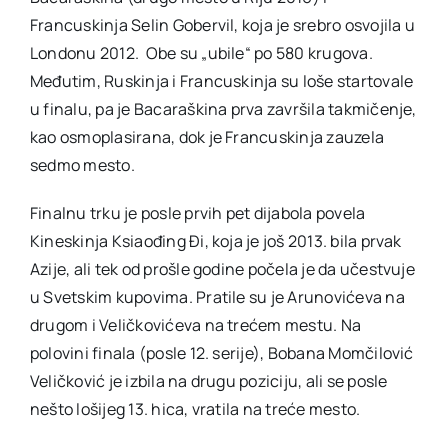
Francuskinja Selin Gobervil, koja je srebro osvojila u
Londonu 2012. Obe su „ubile“ po 580 krugova.
Međutim, Ruskinja i Francuskinja su loše startovale
u finalu, pa je Bacaraškina prva završila takmičenje,
kao osmoplasirana, dok je Francuskinja zauzela
sedmo mesto.
Finalnu trku je posle prvih pet dijabola povela
Kineskinja Ksiaođing Đi, koja je još 2013. bila prvak
Azije, ali tek od prošle godine počela je da učestvuje
u Svetskim kupovima. Pratile su je Arunovićeva na
drugom i Veličkovićeva na trećem mestu. Na
polovini finala (posle 12. serije), Bobana Momčilović
Veličković je izbila na drugu poziciju, ali se posle
nešto lošijeg 13. hica, vratila na treće mesto.