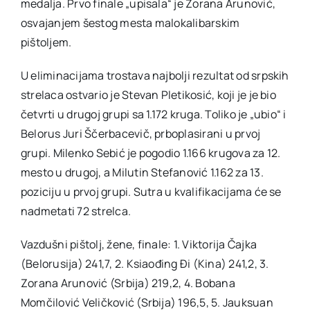
medalja. Prvo finale „upisala“ je Zorana Arunović,
osvajanjem šestog mesta malokalibarskim
pištoljem.
U eliminacijama trostava najbolji rezultat od srpskih
strelaca ostvario je Stevan Pletikosić, koji je je bio
četvrti u drugoj grupi sa 1.172 kruga. Toliko je „ubio“ i
Belorus Juri Ščerbacevič, prboplasirani u prvoj
grupi. Milenko Sebić je pogodio 1.166 krugova za 12.
mesto u drugoj, a Milutin Stefanović 1.162 za 13.
poziciju u prvoj grupi. Sutra u kvalifikacijama će se
nadmetati 72 strelca.
Vazdušni pištolj, žene, finale: 1. Viktorija Čajka
(Belorusija) 241,7, 2. Ksiaođing Đi (Kina) 241,2, 3.
Zorana Arunović (Srbija) 219,2, 4. Bobana
Momčilović Veličković (Srbija) 196,5, 5. Jauksuan