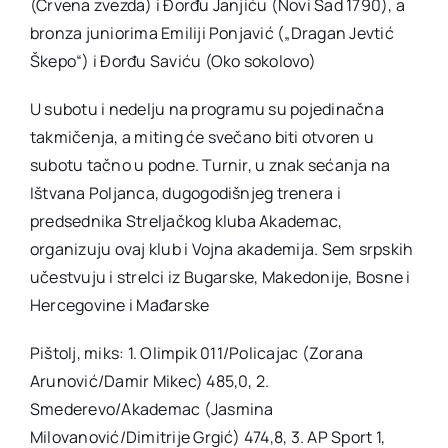
(Crvena zvezda) i Đorđu Janjiću (Novi Sad 1790), a
bronza juniorima Emiliji Ponjavić („Dragan Jevtić
Škepo“) i Đorđu Saviću (Oko sokolovo)
U subotu i nedelju na programu su pojedinačna
takmičenja, a miting će svečano biti otvoren u
subotu tačno u podne. Turnir, u znak sećanja na
Ištvana Poljanca, dugogodišnjeg trenera i
predsednika Streljačkog kluba Akademac,
organizuju ovaj klub i Vojna akademija. Sem srpskih
učestvuju i strelci iz Bugarske, Makedonije, Bosne i
Hercegovine i Mađarske
Pištolj, miks: 1. Olimpik 011/Policajac (Zorana
Arunović/Damir Mikec) 485,0, 2.
Smederevo/Akademac (Jasmina
Milovanović/Dimitrije Grgić) 474,8, 3. AP Sport 1,