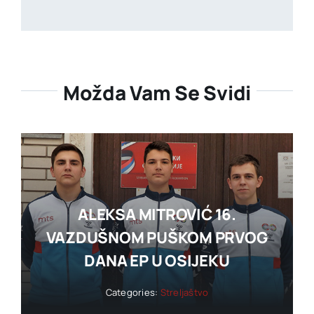
Možda Vam Se Svidi
ALEKSA MITROVIĆ 16.
VAZDUŠNOM PUŠKOM PRVOG
DANA EP U OSIJEKU
Categories:
Streljaštvo