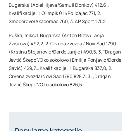
Bugarska (Adiel Ilijeva/Samuil Donkov) 412,6…
Kvalifikacije: 1. Olimpik 011/Policajac 771, 2.
Smederevo/Akademac 760, 3. AP Sport 1 752…
Puška, miks:1. Bugarska (Anton Rizov/Tanja
Zviskova) 492,2, 2. Crvena zvezda / Novi Sad 1790
(Krstina Stojanović/Đorđe Janjić) 490,5, 3. “Dragan
Jevtić Škepo”/Oko sokolovo (Emilija Ponjavić/Đorđe
Savić) 429,7… Kvalifikacije: 1. Bugarska 837,0, 2.
Crvena zvezda/Novi Sad 1790 828,3, 3. „Dragan
Jevtić Škepo“/Oko sokolovo 826,5.
Popularne kategorije