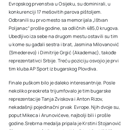
Evropskog prvenstva u Osijeku, su dominirali, u
konkurenciji 17 mešovitih parova pištoljem.
Odbranili su prvo mesto sa memorijala „Ištvan
Poljanac“ prošle godine, sa odličnih 485,0 krugova.
Ubedljivo iza sebe na drugom mestu ostavili su tim
u kome su gađali sestra i brat, Jasmina Milovanović
(Smederevo) i Dimitrije Grgić (Akademac), takođe
reprezentativci Srbije. Treću poziciju osvojio je prvi
tim kluba AP Sport iz bugarskog Plovdiva.
Finale puškom bilo je daleko interesantnije. Posle
nekoliko preokreta trijumfovalo je tim bugarske
reprezentacije Tanja Zviskova i Anton Rizov,
nekadašnji pojedinačni prvak Evrope. Njih dvoje su,
poput Mikeca i Arunovićeve, najbolji bili i prošle
godine.Srebrna medalja pripala je Krstini Stojanović