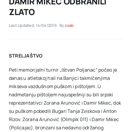
DAMIR MIKEC ODBRANILI
ZLATO
Akti SSAB
Last Updated: 14/04/2019
By
ssab
Kontakt
STRELJAŠTVO
Peti memorijalni turnir „Ištvan Poljanac“ počeo je
danas u atletskoj hali na Banjici takmičenjima
mikseva vazdušnom puškom i pištoljem. U
nadmetanju pištoljem najuspešniji su bili srpski
reprezentativci Zorana Arunović i Damir Mikec, dok
su puškom pobedili Bugari Tanja Zviskova i Anton
Rizov. Zorana Arunović (Olimpik 011) i Damir Mikec
(Policajac), bronzani sa nedavno održanog