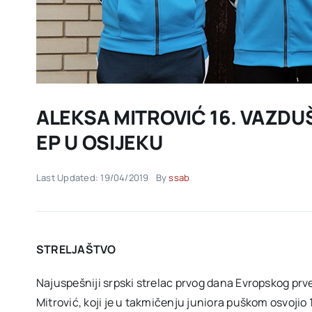
ALEKSA MITROVIĆ 16. VAZD
EP U OSIJEKU
Last Updated: 19/04/2019
By
ssab
STRELJAŠTVO
Najuspešniji srpski strelac prvog dana Evropskog prv
Mitrović, koji je u takmičenju juniora puškom osvojio 