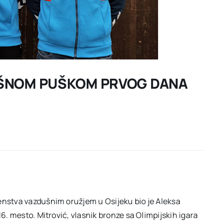
UŠNOM PUŠKOM PRVOG DANA
enstva vazdušnim oružjem u Osijeku bio je Aleksa
16. mesto. Mitrović, vlasnik bronze sa Olimpijskih igara