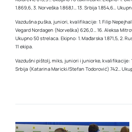
1.869,6, 3. Norveška 1.868,1… 13. Srbija 1.854,6… Ukupn
Vazdušna puška, juniori, kvalifikacije: 1. Filip Nepejha
Vegard Nordagen (Norveška) 626,0… 16. Aleksa Mitrovi
Ukupno 50 strelaca. Ekipno: 1. Mađarska 1.871,5, 2. Rus
11 ekipa.
Vazdušni pištolj, miks, juniori i juniorke, kvalifikacije
Srbija (Katarina Maricki/Stefan Todorović) 742… Uku