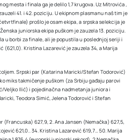
g mesta i finala ga je delilo 1,7 krugova. Uz Mitrovića ,
u zauzeli 41. i 42. poziciju. U ekipnom plasmanu naš tim je
tvrtfinale) prošlo je osam ekipa, a srpska selekcija je
enska juniorska ekipa puškom je zauzela 13. poziciju.
u borbi za finale, ali je popustila u poslednjoj seriji i
vić (621,0). Kristina Lazarević je zauzela 34, a Marija
toljem. Srpski par (Katarina Maricki/Stefan Todorović)
sko miks takmičenje puškom (za Srbiju gađaju parovi
ć/Veljko Ilić) i pojedinačna nadmetanja juniora i
Maricki, Teodora Simić, Jelena Todorović i Stefan
iler (Francuska) 627,9, 2. Ana Jansen (Nemačka) 627,5,
jević 621,0.. 34. Kristina Lazarević 619,7… 50. Marija
ajina 1.876,4 (evropski juniorski rekord), 2.Nemačka