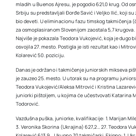
mladih u Buenos Ajresu, je pogodio 621,0 krug. Od osmo
Srbiju su predstavljali Đorđe Savić i Veljko Ilić, koji s
bio deveti. U eliminacionu fazu timskog takmičenja (če
za osmoplasiranom Slovenijom zaostala 5,7 krugova. Ž
Najviše je pokazala Teodora Vukojević, koja je dugo bila 
osvojila 27. mesto. Postigla je isti rezultat kao i Mitro
Kolarević 50. poziciju.
Danas je održano i takmičenje juniorskih mikseva piš
je zauzeo 25. mesto. U utorak su na programu junior
Teodora Vukojević/Aleksa Mitrović i Kristina Lazarevi
juniorki pištoljem, u kojima će učestvovati Katarina 
Todorović.
Vazdušna puška, juniorke, kvalifikacije: 1. Marijan M
3. Veronika Skorina (Ukrajina) 627,2… 27. Teodora Vuko
Kolarević 613,9… Ukupno 70 takmičarki. Ekipno: 1. Ukr