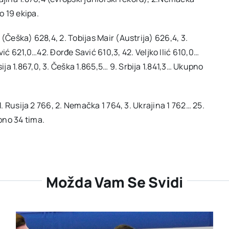
o 19 ekipa.
l (Češka) 628,4, 2. Tobijas Mair (Austrija) 626,4, 3.
ć 621,0…42. Đorđe Savić 610,3, 42. Veljko Ilić 610,0…
ija 1.867,0, 3. Češka 1.865,5… 9. Srbija 1.841,3… Ukupno
: 1. Rusija 2 766, 2. Nemačka 1 764, 3. Ukrajina 1 762… 25.
pno 34 tima.
Možda Vam Se Svidi