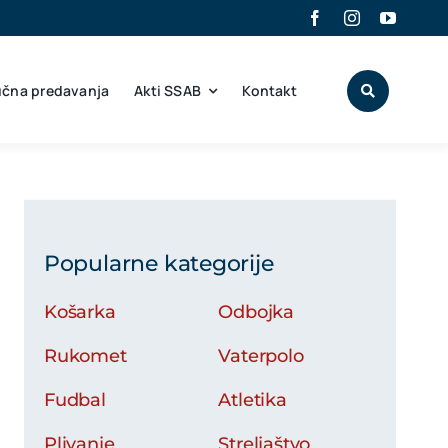
učna predavanja
Akti SSAB
Kontakt
Popularne kategorije
Košarka
Odbojka
Rukomet
Vaterpolo
Fudbal
Atletika
Plivanje
Streljaštvo