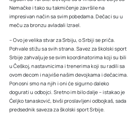
Nemačke i tako su takmičenje završile na
impresivan način sa svim pobedama. Dečaci su u
meču za bronzu avladali Izrael.
– Ovo je velika stvar za Srbiju, o Srbiji se priča.
Pohvale stižu sa svih strana. Savez za školski sport
Srbije zahvaljuje se svim koordinatorima koji su bili
u Češkoj, nastavnicima i trenerima koji su radili sa
ovom decom i najviše našim devojkama i dečacima.
Ponosni smo na njih i oni će sigurno daleko
dogurati u odbojci. Sretno im bilo dalje – istakao je
Ćeljko tanasković, bivši proslavljeni odbojkaš, sada
predsednik saveza za školski sport Srbije.