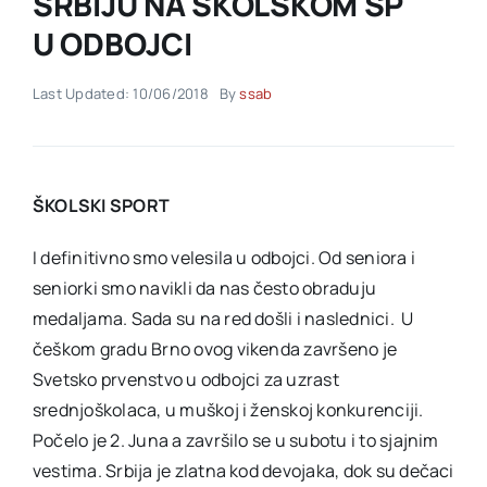
SRBIJU NA ŠKOLSKOM SP
U ODBOJCI
Akti SSAB
Last Updated: 10/06/2018
By
ssab
Kontakt
ŠKOLSKI SPORT
I definitivno smo velesila u odbojci. Od seniora i
seniorki smo navikli da nas često obraduju
medaljama. Sada su na red došli i naslednici. U
češkom gradu Brno ovog vikenda završeno je
Svetsko prvenstvo u odbojci za uzrast
srednjoškolaca, u muškoj i ženskoj konkurenciji.
Počelo je 2. Juna a završilo se u subotu i to sjajnim
vestima. Srbija je zlatna kod devojaka, dok su dečaci