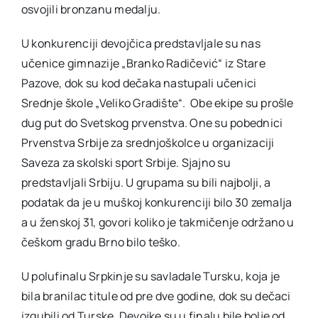
osvojili bronzanu medalju.
U konkurenciji devojčica predstavljale su nas
učenice gimnazije „Branko Radičević“ iz Stare
Pazove, dok su kod dečaka nastupali učenici
Srednje škole „Veliko Gradište“. Obe ekipe su prošle
dug put do Svetskog prvenstva. One su pobednici
Prvenstva Srbije za srednjoškolce u organizaciji
Saveza za skolski sport Srbije. Sjajno su
predstavljali Srbiju. U grupama su bili najbolji, a
podatak da je u muškoj konkurenciji bilo 30 zemalja
a u ženskoj 31, govori koliko je takmičenje održano u
češkom gradu Brno bilo teško.
U polufinalu Srpkinje su savladale Tursku, koja je
bila branilac titule od pre dve godine, dok su dečaci
izgubili od Turske. Devojke su u finalu bile bolje od