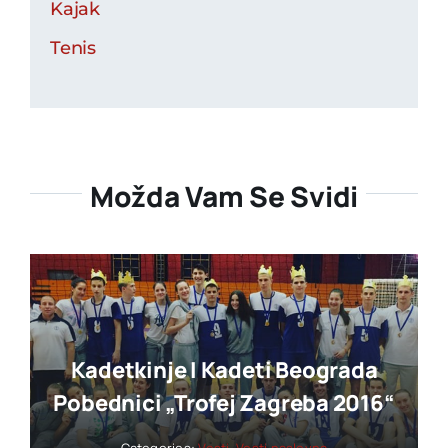
Kajak
Tenis
Možda Vam Se Svidi
Kadetkinje I Kadeti Beograda
Pobednici „trofej Zagreba 2016“
Categories:
Vesti
,
Vesti naslovna