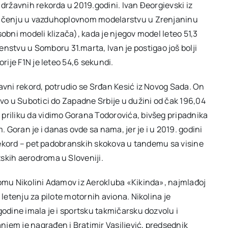
 državnih rekorda u 2019.godini. Ivan Đeorgievski iz
kmičenju u vazduhoplovnom modelarstvu u Zrenjaninu
obni modeli klizača), kada je njegov model leteo 51,3
tvu u Somboru 31.marta, Ivan je postigao još bolji
rije F1N je leteo 54,6 sekundi.
avni rekord, potrudio se Srđan Kesić iz Novog Sada. On
ovo u Subotici do Zapadne Srbije u dužini od čak 196,04
priliku da vidimo Gorana Todorovića, bivšeg pripadnika
Goran je i danas ovde sa nama, jer je i u 2019. godini
i rekord – pet padobranskih skokova u tandemu sa visine
skih aerodroma u Sloveniji.
lomu Nikolini Adamov iz Aerokluba «Kikinda», najmlađoj
 letenju za pilote motornih aviona. Nikolina je
godine imala je i sportsku takmičarsku dozvolu i
jem je nagrađen i Bratimir Vasiljević, predsednik