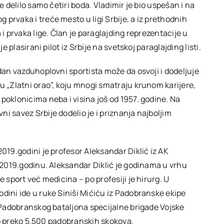
e delilo samo četiri boda. Vladimir je bio uspešan i na
prvaka i treće mesto u ligi Srbije, a iz prethodnih
 i prvaka lige. Član je paraglajding reprezentacije u
e plasirani pilot iz Srbije na svetskoj paraglajding listi.
edan vazduhoplovni sportista može da osvoji i dodeljuje
u „Zlatni orao”, koju mnogi smatraju krunom karijere,
poklonicima neba i visina još od 1957. godine. Na
i savez Srbije dodelio je i priznanja najboljim
019.godini je profesor Aleksandar Diklić iz AK
a 2019.godinu. Aleksandar Diklić je godinama u vrhu
 sport već medicina – po profesiji je hirurg. U
dini ide u ruke Siniši Mićiću iz Padobranske ekipe
. Padobranskog bataljona specijalne brigade Vojske
ežio preko 5.500 padobranskih skokova.