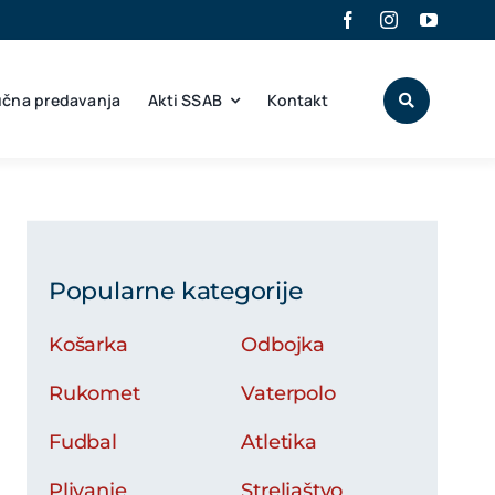
učna predavanja
Akti SSAB
Kontakt
Popularne kategorije
Košarka
Odbojka
Rukomet
Vaterpolo
Fudbal
Atletika
Plivanje
Streljaštvo