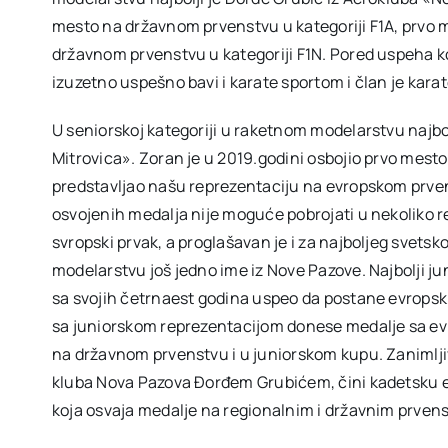
mesto na državnom prvenstvu u kategoriji F1A, prvo mes
državnom prvenstvu u kategoriji F1N. Pored uspeha 
izuzetno uspešno bavi i karate sportom i član je karat
U seniorskoj kategoriji u raketnom modelarstvu najbo
Mitrovica». Zoran je u 2019.godini osbojio prvo mest
predstavljao našu reprezentaciju na evropskom prve
osvojenih medalja nije moguće pobrojati u nekoliko reč
svropski prvak, a proglašavan je i za najboljeg svet
modelarstvu još jedno ime iz Nove Pazove. Najbolji j
sa svojih četrnaest godina uspeo da postane evropsk
sa juniorskom reprezentacijom donese medalje sa evr
na državnom prvenstvu i u juniorskom kupu. Zanimlji
kluba Nova Pazova Đorđem Grubićem, čini kadetsku e
koja osvaja medalje na regionalnim i državnim prven