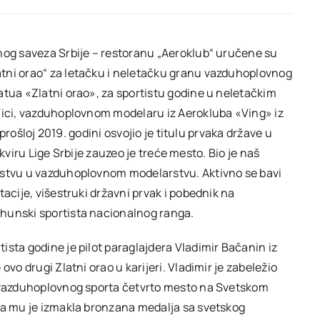
vnog saveza Srbije – restoranu „Aeroklub“ uručene su
tni orao“ za letačku i neletačku granu vazduhoplovnog
atua «Zlatni orao», za sportistu godine u neletačkim
 Tici, vazduhoplovnom modelaru iz Aerokluba «Ving» iz
 prošloj 2019. godini osvojio je titulu prvaka države u
 okviru Lige Srbije zauzeo je treće mesto. Bio je naš
nstvu u vazduhoplovnom modelarstvu. Aktivno se bavi
acije, višestruki državni prvak i pobednik na
hunski sportista nacionalnog ranga.
sta godine je pilot paraglajdera Vladimir Bačanin iz
vo drugi Zlatni orao u karijeri. Vladimir je zabeležio
a vazduhoplovnog sporta četvrto mesto na Svetskom
oda mu je izmakla bronzana medalja sa svetskog