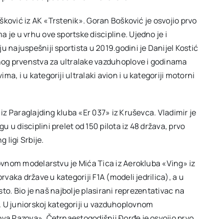
ošković iz AK «Trstenik». Goran Bošković je osvojio prvo
 je u vrhu ove sportske discipline. Ujedno je i
u najuspešniji sportista u 2019.godini je Danijel Kostić
vnog prvenstva za ultralake vazduhoplove i godinama
a, i u kategoriji ultralaki avion i u kategoriji motorni
 iz Paraglajding kluba «Er 037» iz Kruševca. Vladimir je
u disciplini prelet od 150 pilota iz 48 država, prvo
ligi Srbije.
lovnom modelarstvu je Mića Tica iz Aerokluba «Ving» iz
rvaka države u kategoriji F1A (modeli jedrilica), a u
esto. Bio je naš najbolje plasirani reprezentativac na
U juniorskoj kategoriji u vazduhoplovnom
ova Pazova». Četrnaestogodišnji Đorđe je osvojio prvo