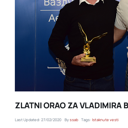
ZLATNI ORAO ZA VLADIMIRA B
Last Updated: 27/02/2020
By
ssab
Tags:
Istaknute vesti