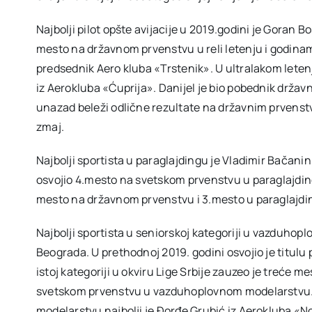
Najbolji pilot opšte avijacije u 2019.godini je Goran B
mesto na državnom prvenstvu u reli letenju i godinama
predsednik Aero kluba «Trstenik». U ultralakom letenj
iz Aerokluba «Ćuprija». Danijel je bio pobednik drža
unazad beleži odlične rezultate na državnim prvenstvim
zmaj.
Najbolji sportista u paraglajdingu je Vladimir Bačanin
osvojio 4.mesto na svetskom prvenstvu u paraglajdingu 
mesto na državnom prvenstvu i 3.mesto u paraglajding 
Najbolji sportista u seniorskoj kategoriji u vazduhop
Beograda. U prethodnoj 2019. godini osvojio je titulu p
istoj kategoriji u okviru Lige Srbije zauzeo je treće m
svetskom prvenstvu u vazduhoplovnom modelarstvu. 
modelarstvu najbolji je Đorđe Grubić iz Aerokluba «N