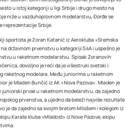
to u istoj kategoriji u ligi Srbije i drugo mesto na
koje niže u vazduhoplovnom modelarstvu, Đorđe se
e reprezentacije Srbije.
lji sportista je Zoran Katanić iz Aerokluba «Sremska
o na državnom prvenstvu u kategoriji S4A i uspešno je
nstvu u raketnom modelarstvu. Spisak Zoranovih
enica, dovoljno je reći da je višestruki svetski i
skog raketnog modelara. Među juniorima u raketnom
unior je Mladen Bunčić iz AK «Nova Pazova». Mladen je
i juniorski prvak u raketnom modelarstvu, da zajedno
opskog prvenstva, a ujedno da beleži najviše rezultate
vo je da zajedno sa svojim bratom Milošem i kolegom iz
kipu Karate kluba «Mladost» iz Nove Pazove, ekipu
stvima.