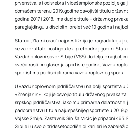
prvenstva, a i od srebra i vicešampionske pozicije ga j
domaćem terenu 2019.godine osvojivši titulu državnog 
godina 2017 i 2018. ima duple titule – državnog prvaka
paraglajdingu u disciplini prelet već 10 godina i najbolj
Statua „Zlatni orao” najprestižnija je nagrada koju j
se za rezultate postignute u prethodnoj godini. Statu
Vazduhoplovni savez Srbije (VSS) dodeljuje najboljim 
svečanosti proglašenja sportiste godine, Vazduhoplovn
sportistima po disciplinama vazduhoplovnog sporta.
U vazduhoplovnom jedriličarstvu najbolji sportista u 2
«Zrenjanin», koji je osvojio titulu državnog prvaka z
srpskog jedriličarstva, iako mu primarna delatnost nije
padobranstvu titula najuspešnijeg sportiste u 2019.go
Vojske Srbije. Zastavnik Siniša Mićić je pripadnik 63
Srbije i u svojoj tridesetogodišnjoj karijeri je zabel