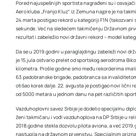
Pored najuspešnijih sportista nagrađeni su i osvajači
Aero kluba „Franjo Kluz“ iz Zemuna najpre je na ta
24.marta postigao rekord u kategoriji F1N (takozvani s
sekunde. Već na sledećem takmičenju Državnom prvens
rezultat i zabeležio novi državni rekord – model katego
Da se u 2019.godini u paraglajdingu zabeleži novi drž
je 15.jula ostvario prelet od sportskog aerodroma Bik
kilometra. Prošle godine smo među rekorderima imali 
63.padobranske brigade, padobranca sa invaliditetom. 
otišao korak dalje. 22. avgusta je postigao novi ličn
od 5000 metara u jednom danu na pet različitih sport
Vazduhoplovni savez Srbije je dodelio specijalnu dip
ženi takmičaru i vođi vazduhoplova na DP Srbije u reli
2018.godine stekla dozvolu pilota aviona, a već 2019.
nastupila na državnom prvenstvu. Specijalnim priznan