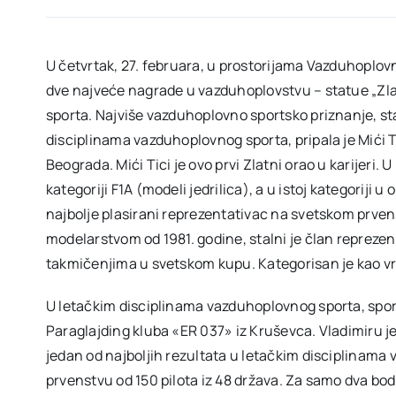
U četvrtak, 27. februara, u prostorijama Vazduhoplo
dve najveće nagrade u vazduhoplovstvu – statue „Zla
sporta. Najviše vazduhoplovno sportsko priznanje, st
disciplinama vazduhoplovnog sporta, pripala je Mići
Beograda. Mići Tici je ovo prvi Zlatni orao u karijeri. U
kategoriji F1A (modeli jedrilica), a u istoj kategoriji u
najbolje plasirani reprezentativac na svetskom prve
modelarstvom od 1981. godine, stalni je član reprezent
takmičenjima u svetskom kupu. Kategorisan je kao vr
U letačkim disciplinama vazduhoplovnog sporta, sporti
Paraglajding kluba «ER 037» iz Kruševca. Vladimiru je o
jedan od najboljih rezultata u letačkim disciplinam
prvenstvu od 150 pilota iz 48 država. Za samo dva b