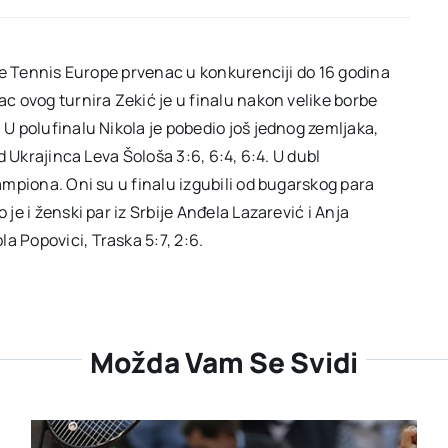
o je Tennis Europe prvenac u konkurenciji do 16 godina
ac ovog turnira Zekić je u finalu nakon velike borbe
 U polufinalu Nikola je pobedio još jednog zemljaka,
od Ukrajinca Leva Šološa 3:6, 6:4, 6:4. U dubl
šampiona. Oni su u finalu izgubili od bugarskog para
 je i ženski par iz Srbije Anđela Lazarević i Anja
a Popovici, Traska 5:7, 2:6.
Možda Vam Se Svidi