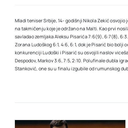
Mladi teniser Srbije, 14- godišnji Nikola Zekić osvoji
na takmičenju koje je održano na Malti. Kao prvi nosil
savladao zemljaka Aleksu Pisarića 7:6(9), 6:7(8), 6:3.
Zorana Ludoškog 6:1, 4:6, 6:1, dok je Pisarić bio bolji 
konkurenciji Ludoški i Pisarić su osvojili naslov vice
Despodov, Markov 3:6, 7:5, 2:10. Polufinale dubla igrao
Stanković, one su u finalu izgubile od rumunskog dubl