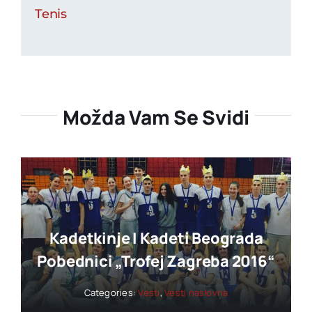
Tenis
Možda Vam Se Svidi
Kadetkinje I Kadeti Beograda
Pobednici „trofej Zagreba 2016“
Categories:
Vesti
,
Vesti naslovna