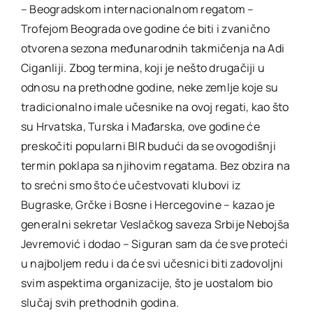
– Beogradskom internacionalnom regatom –
Trofejom Beograda ove godine će biti i zvanično
otvorena sezona međunarodnih takmičenja na Adi
Ciganliji. Zbog termina, koji je nešto drugačiji u
odnosu na prethodne godine, neke zemlje koje su
tradicionalno imale učesnike na ovoj regati, kao što
su Hrvatska, Turska i Mađarska, ove godine će
preskočiti popularni BIR budući da se ovogodišnji
termin poklapa sa njihovim regatama. Bez obzira na
to srećni smo što će učestvovati klubovi iz
Bugraske, Grčke i Bosne i Hercegovine – kazao je
generalni sekretar Veslačkog saveza Srbije Nebojša
Jevremović i dodao – Siguran sam da će sve proteći
u najboljem redu i da će svi učesnici biti zadovoljni
svim aspektima organizacije, što je uostalom bio
slučaj svih prethodnih godina.