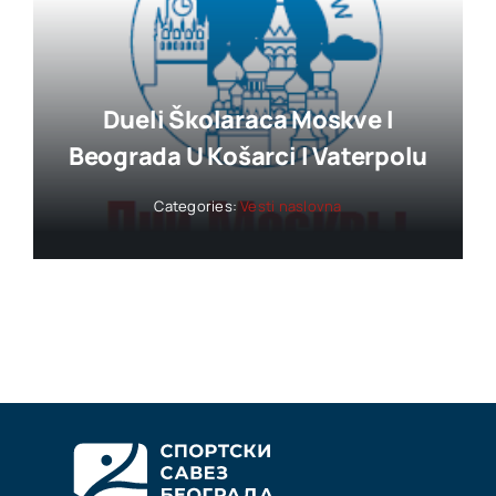
Dueli Školaraca Moskve I
Beograda U Košarci I Vaterpolu
Categories:
Vesti naslovna