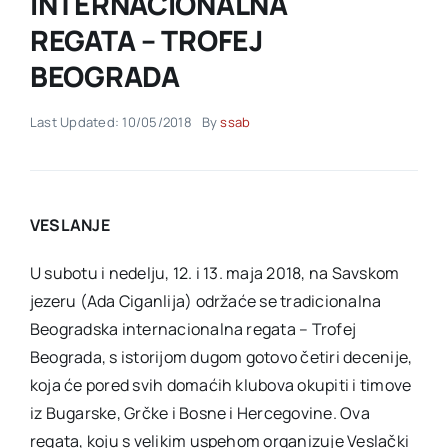
INTERNACIONALNA
REGATA – TROFEJ
Akti SSAB
BEOGRADA
Kontakt
Last Updated: 10/05/2018
By
ssab
VESLANJE
U subotu i nedelju, 12. i 13. maja 2018, na Savskom
jezeru (Ada Ciganlija) održaće se tradicionalna
Beogradska internacionalna regata – Trofej
Beograda, s istorijom dugom gotovo četiri decenije,
koja će pored svih domaćih klubova okupiti i timove
iz Bugarske, Grčke i Bosne i Hercegovine. Ova
regata, koju s velikim uspehom organizuje Veslački