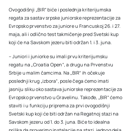
Ovogodišnji „BIR“ biće i poslednja kriterijumska
regata za sastav srpske juniorske reprezentacije za
Evropsko prvenstvo za juniore u Francuskoj 26. i 27.
maja, ali i odlično test takmičenje pred Svetski kup
koji će na Savskom jezeru biti održan 1. i 3. juna.
– Juniori i juniorke su imali prvu kriterijumsku
regatu na „Croatia Open“, a drugu na Prvenstvu
Srbije u malim čamcima. Na „BIR“ ih očekuje
poslednji krug „izbora“, posle čega ćemo imati
jasniju sliku oko sastava juniorske reprezentacije za
Evropsko prvenstvo u Gravelinu. Takođe, „BIR“ ćemo
staviti i u funkciju priprema za prvi ovogodišnji
Svetski kup koji će biti održan na Regatnoj stazi na
Savskom jezeru od 1. do 3. juna. Biće to idealna
prilika da proverimo instalacije na stazi, jednog dela