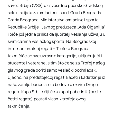
savez Srbije (VSS) uz svesrdnu podršku Gradskog
sekretarijata za omladinu i sport Grada Beograda,
Grada Beograda, Ministarstva omladine i sporta
Republike Srbije i Javnog preduzeća „Ada Ciganlija“
i biće još jedna prilika da ljubitelji veslanja uživaju u
svim čarima veslačkog sporta. Na Beogradskoj
internacionalnoj regati – Trofeju Beograda
takmičiće se sve uzrasne kategorije, uključujući i
studente i veterane, s tim što će se za Trofej našeg
glavnog grada boriti samo veslački podmladak.
Ujedno, na predstojećoj regati kadeti i kadetkinje iz
naše zemlje boriće se za bodove u okviru Druge
regate Kupa Srbije čiji će ukupni pobednik (posle
četiti regate) postati vlasnik trofeja ovog
takmičenja.