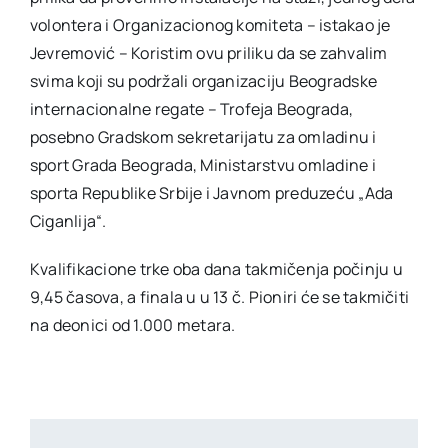
volontera i Organizacionog komiteta – istakao je
Jevremović – Koristim ovu priliku da se zahvalim
svima koji su podržali organizaciju Beogradske
internacionalne regate – Trofeja Beograda,
posebno Gradskom sekretarijatu za omladinu i
sport Grada Beograda, Ministarstvu omladine i
sporta Republike Srbije i Javnom preduzeću „Ada
Ciganlija“.
Kvalifikacione trke oba dana takmičenja počinju u
9,45 časova, a finala u u 13 č. Pioniri će se takmičiti
na deonici od 1.000 metara.