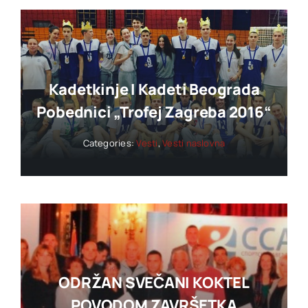
Kadetkinje I Kadeti Beograda
Pobednici „trofej Zagreba 2016“
Categories:
Vesti
,
Vesti naslovna
ODRŽAN SVEČANI KOKTEL
POVODOM ZAVRŠETKA