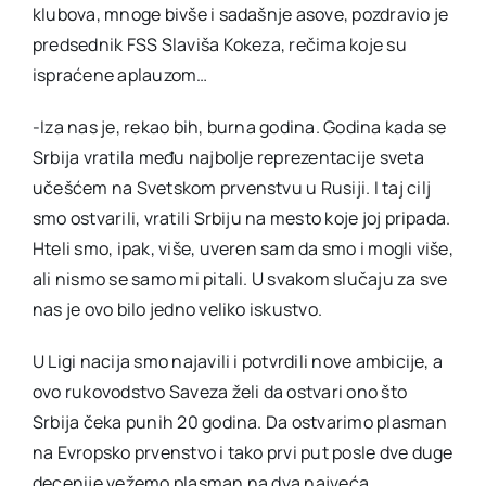
klubova, mnoge bivše i sadašnje asove, pozdravio je
predsednik FSS Slaviša Kokeza, rečima koje su
ispraćene aplauzom…
-Iza nas je, rekao bih, burna godina. Godina kada se
Srbija vratila među najbolje reprezentacije sveta
učešćem na Svetskom prvenstvu u Rusiji. I taj cilj
smo ostvarili, vratili Srbiju na mesto koje joj pripada.
Hteli smo, ipak, više, uveren sam da smo i mogli više,
ali nismo se samo mi pitali. U svakom slučaju za sve
nas je ovo bilo jedno veliko iskustvo.
U Ligi nacija smo najavili i potvrdili nove ambicije, a
ovo rukovodstvo Saveza želi da ostvari ono što
Srbija čeka punih 20 godina. Da ostvarimo plasman
na Evropsko prvenstvo i tako prvi put posle dve duge
decenije vežemo plasman na dva najveća