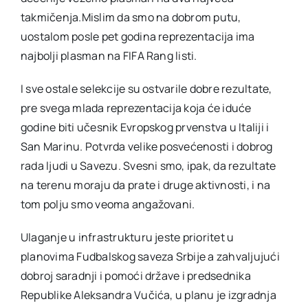
takmičenja.Mislim da smo na dobrom putu,
uostalom posle pet godina reprezentacija ima
najbolji plasman na FIFA Rang listi.
I sve ostale selekcije su ostvarile dobre rezultate,
pre svega mlada reprezentacija koja će iduće
godine biti učesnik Evropskog prvenstva u Italiji i
San Marinu. Potvrda velike posvećenosti i dobrog
rada ljudi u Savezu. Svesni smo, ipak, da rezultate
na terenu moraju da prate i druge aktivnosti, i na
tom polju smo veoma angažovani.
Ulaganje u infrastrukturu jeste prioritet u
planovima Fudbalskog saveza Srbije a zahvaljujući
dobroj saradnji i pomoći države i predsednika
Republike Aleksandra Vučića, u planu je izgradnja