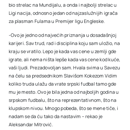
bio strelac na Mundijalu, a onda i najbolji strelac u
Ligi nacija, odnosno jedan od najzaslužnijih igrača
za plasman Fulama u Premijer ligu Engleske.
-Ovo je jedno od najvećih priznanja u dosadašnjoj
karijeri. Sav trud, rad i disciplina koju sam uložio, na
kraju se vratilo. Lepo je kada vas cene u zemlji gde
igrate, ali nema ništa lepše kada vas cene kod kuće,
vaši ljudi. Prezadovoljan sam. Hvala svima u Savezu
na čelu sa predsednikom Slavišom Kokezom Vidim
koliko truda ulažu da vrate srpski fudbal tamo gde
mu je mesto. Ovo je bila jedna od najboljih godina u
srpskom fudbalu, što na reprezentativnom, što na
klupskom nivou. Mnogo pobeda, što se mene tiče, i
nadam se da ću tako da nastavim – rekao je
Aleksandar Mitrović.