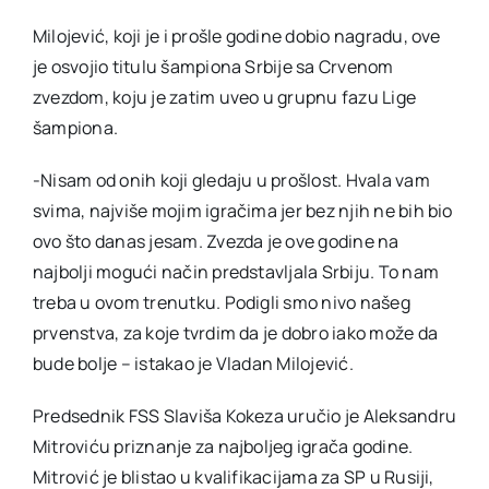
Milojević, koji je i prošle godine dobio nagradu, ove
je osvojio titulu šampiona Srbije sa Crvenom
zvezdom, koju je zatim uveo u grupnu fazu Lige
šampiona.
-Nisam od onih koji gledaju u prošlost. Hvala vam
svima, najviše mojim igračima jer bez njih ne bih bio
ovo što danas jesam. Zvezda je ove godine na
najbolji mogući način predstavljala Srbiju. To nam
treba u ovom trenutku. Podigli smo nivo našeg
prvenstva, za koje tvrdim da je dobro iako može da
bude bolje – istakao je Vladan Milojević.
Predsednik FSS Slaviša Kokeza uručio je Aleksandru
Mitroviću priznanje za najboljeg igrača godine.
Mitrović je blistao u kvalifikacijama za SP u Rusiji,