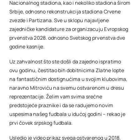
Nacionalnog stadiona, kao i nekoliko stadiona širom
Srbije, odnosno rekonstrukcija stadiona Crvene
zvezde i Partizana. Sve u sklopu najavljene
zajedničke kandidature za organizacuju Evropskog
prvenstva 2028. odnosno Svetskog prvenstva dve
godine kasnije.
Uz zahvalnost što ste došli da zajedno ispratimo
ovu godinu, čestitao bih dobitnicima Zlatne lopte
na fantastičnim dostignućima u svojim klubovima,
naravno Mitroviću na svemu ostvarenom u dresu
reprezentacije. Želim vam svima srećne
predstojeće praznike i da se radujemo novim
uspesima našeg fudbala u idućoj godini – rekao je
prvi čovek srpskog fudbala.
Usledio je video prikaz svega ostvarenog u 2018.