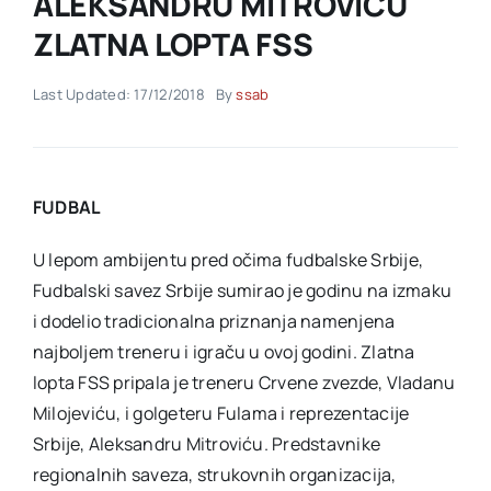
ALEKSANDRU MITROVIĆU
ZLATNA LOPTA FSS
Akti SSAB
Last Updated: 17/12/2018
By
ssab
Kontakt
FUDBAL
U lepom ambijentu pred očima fudbalske Srbije,
Fudbalski savez Srbije sumirao je godinu na izmaku
i dodelio tradicionalna priznanja namenjena
najboljem treneru i igraču u ovoj godini. Zlatna
lopta FSS pripala je treneru Crvene zvezde, Vladanu
Milojeviću, i golgeteru Fulama i reprezentacije
Srbije, Aleksandru Mitroviću. Predstavnike
regionalnih saveza, strukovnih organizacija,