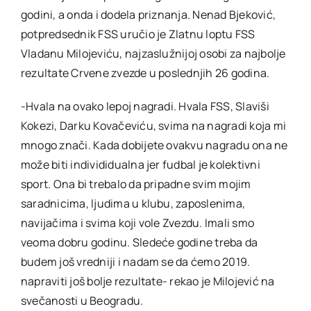
godini, a onda i dodela priznanja. Nenad Bjeković,
potpredsednik FSS uručio je Zlatnu loptu FSS
Vladanu Milojeviću, najzaslužnijoj osobi za najbolje
rezultate Crvene zvezde u poslednjih 26 godina.
-Hvala na ovako lepoj nagradi. Hvala FSS, Slaviši
Kokezi, Darku Kovačeviću, svima na nagradi koja mi
mnogo znači. Kada dobijete ovakvu nagradu ona ne
može biti individidualna jer fudbal je kolektivni
sport. Ona bi trebalo da pripadne svim mojim
saradnicima, ljudima u klubu, zaposlenima,
navijačima i svima koji vole Zvezdu. Imali smo
veoma dobru godinu. Sledeće godine treba da
budem još vredniji i nadam se da ćemo 2019.
napraviti još bolje rezultate- rekao je Milojević na
svečanosti u Beogradu.