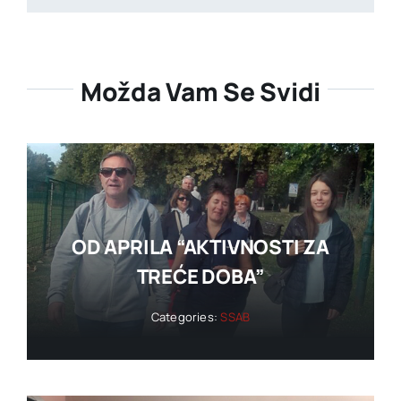
Možda Vam Se Svidi
OD APRILA “AKTIVNOSTI ZA
TREĆE DOBA”
Categories:
SSAB