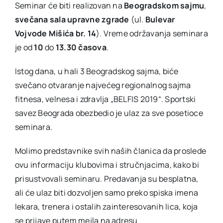
Seminar će biti realizovan na
Beogradskom sajmu
,
svečana sala upravne zgrade
(ul.
Bulevar
Vojvode Mišića br. 14
). Vreme održavanja seminara
je od
10
do
13.30 časova
.
Istog dana, u hali 3 Beogradskog sajma, biće
svečano otvaranje najvećeg regionalnog sajma
fitnesa, velnesa i zdravlja „BELFIS 2019“. Sportski
savez Beograda obezbedio je ulaz za sve posetioce
seminara.
Molimo predstavnike svih naših članica da proslede
ovu informaciju klubovima i stručnjacima, kako bi
prisustvovali seminaru. Predavanja su besplatna,
ali će ulaz biti dozvoljen samo preko spiska imena
lekara, trenera i ostalih zainteresovanih lica, koja
se prijave putem mejla na adresu