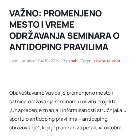
VAŽNO: PROMENJENO
Akti SSAB
MESTO I VREME
ODRŽAVANJA SEMINARA O
Kontakt
ANTIDOPING PRAVILIMA
Last Updated: 04/10/2019
By
ssab
Tags:
Istaknute vesti
Obaveštavamo Vas da je promenjeno mesto i
satnica održavanja seminara u okviru projekta
„Unapređenje znanja i informisanosti stručnjaka u
sportu o antidoping pravilima – antidoping
obrazovanje“, koji je planiran za petak, 4. oktobra.