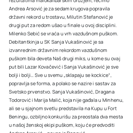
rezultatima malokalibarskim oružjem, recimo
Andrea Arsović je za sedam krugova popravila
državni rekord u trostavu, Milutin Stefanović je
drugi put za redom ušao u finale u ovoj disciplini.
Milenko Sebić se vraća u vrh vazdušnom puškom.
Debitantkinja u SK Sanja Vukašinović je sa
izvanrednim državnim rekordom vazdušnom
puškom bila deveta Naš drugi miks, u kome su ovaj
put bili Lazar Kovačević i Sanja Vukašinović je sve
bolji i bolji… Sve u svemu „sklapaju se kockice“,
popravlja se forma, a polako se nazire i sastav za
Svetsko prvenstvo. Sanja Vukašinović, Dragana
Todorović i Marija Malić, koja nije gađala u Minhenu,
ali se u sjajnom svetlu predstavila na Kupu u Fort
Beningu, ozbiljno konkurišu za preostala dva mesta
u našoj ženskoj ekipi puškom, koju će predvoditi