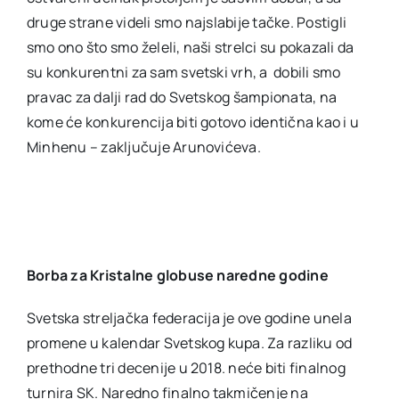
druge strane videli smo najslabije tačke. Postigli
smo ono što smo želeli, naši strelci su pokazali da
su konkurentni za sam svetski vrh, a dobili smo
pravac za dalji rad do Svetskog šampionata, na
kome će konkurencija biti gotovo identična kao i u
Minhenu – zaključuje Arunovićeva.
Borba za Kristalne globuse naredne godine
Svetska streljačka federacija je ove godine unela
promene u kalendar Svetskog kupa. Za razliku od
prethodne tri decenije u 2018. neće biti finalnog
turnira SK. Naredno finalno takmičenje na