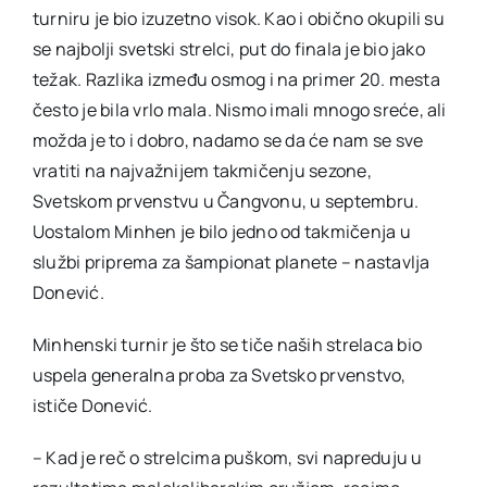
turniru je bio izuzetno visok. Kao i obično okupili su
se najbolji svetski strelci, put do finala je bio jako
težak. Razlika između osmog i na primer 20. mesta
često je bila vrlo mala. Nismo imali mnogo sreće, ali
možda je to i dobro, nadamo se da će nam se sve
vratiti na najvažnijem takmičenju sezone,
Svetskom prvenstvu u Čangvonu, u septembru.
Uostalom Minhen je bilo jedno od takmičenja u
službi priprema za šampionat planete – nastavlja
Donević.
Minhenski turnir je što se tiče naših strelaca bio
uspela generalna proba za Svetsko prvenstvo,
ističe Donević.
– Kad je reč o strelcima puškom, svi napreduju u