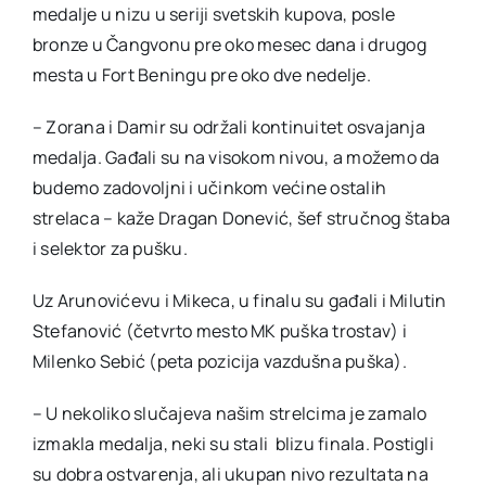
medalje u nizu u seriji svetskih kupova, posle
bronze u Čangvonu pre oko mesec dana i drugog
mesta u Fort Beningu pre oko dve nedelje.
– Zorana i Damir su održali kontinuitet osvajanja
medalja. Gađali su na visokom nivou, a možemo da
budemo zadovoljni i učinkom većine ostalih
strelaca – kaže Dragan Donević, šef stručnog štaba
i selektor za pušku.
Uz Arunovićevu i Mikeca, u finalu su gađali i Milutin
Stefanović (četvrto mesto MK puška trostav) i
Milenko Sebić (peta pozicija vazdušna puška).
– U nekoliko slučajeva našim strelcima je zamalo
izmakla medalja, neki su stali blizu finala. Postigli
su dobra ostvarenja, ali ukupan nivo rezultata na