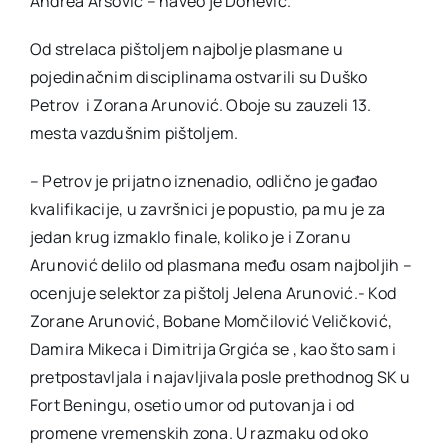
Andrea Arsović – naveo je Donević.
Od strelaca pištoljem najbolje plasmane u
pojedinačnim disciplinama ostvarili su Duško
Petrov i Zorana Arunović. Oboje su zauzeli 13.
mesta vazdušnim pištoljem.
– Petrov je prijatno iznenadio, odlično je gađao
kvalifikacije, u završnici je popustio, pa mu je za
jedan krug izmaklo finale, koliko je i Zoranu
Arunović delilo od plasmana među osam najboljih –
ocenjuje selektor za pištolj Jelena Arunović.- Kod
Zorane Arunović, Bobane Momčilović Veličković,
Damira Mikeca i Dimitrija Grgića se , kao što sam i
pretpostavljala i najavljivala posle prethodnog SK u
Fort Beningu, osetio umor od putovanja i od
promene vremenskih zona. U razmaku od oko