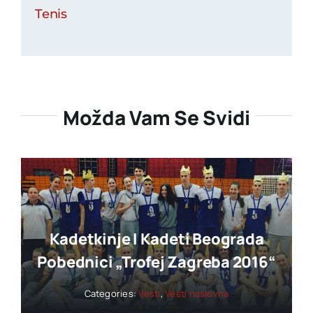
Tenis
Možda Vam Se Svidi
Kadetkinje I Kadeti Beograda
Pobednici „trofej Zagreba 2016“
Categories:
Vesti
,
Vesti naslovna