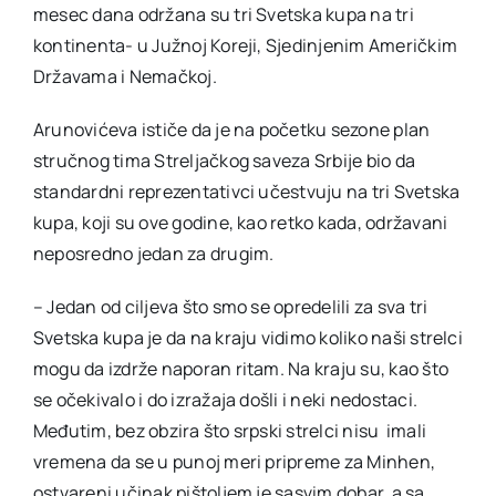
mesec dana održana su tri Svetska kupa na tri
kontinenta- u Južnoj Koreji, Sjedinjenim Američkim
Državama i Nemačkoj.
Arunovićeva ističe da je na početku sezone plan
stručnog tima Streljačkog saveza Srbije bio da
standardni reprezentativci učestvuju na tri Svetska
kupa, koji su ove godine, kao retko kada, održavani
neposredno jedan za drugim.
– Jedan od ciljeva što smo se opredelili za sva tri
Svetska kupa je da na kraju vidimo koliko naši strelci
mogu da izdrže naporan ritam. Na kraju su, kao što
se očekivalo i do izražaja došli i neki nedostaci.
Međutim, bez obzira što srpski strelci nisu imali
vremena da se u punoj meri pripreme za Minhen,
ostvareni učinak pištoljem je sasvim dobar, a sa