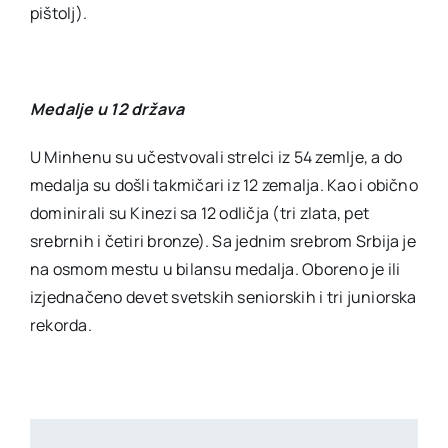
pištolj).
Medalje u 12 država
U Minhenu su učestvovali strelci iz 54 zemlje, a do
medalja su došli takmičari iz 12 zemalja. Kao i obično
dominirali su Kinezi sa 12 odličja (tri zlata, pet
srebrnih i četiri bronze). Sa jednim srebrom Srbija je
na osmom mestu u bilansu medalja. Oboreno je ili
izjednačeno devet svetskih seniorskih i tri juniorska
rekorda.