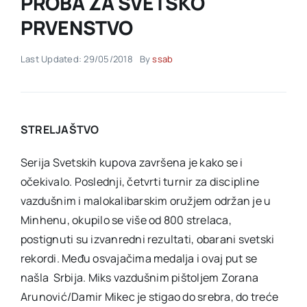
PROBA ZA SVETSKO
PRVENSTVO
Akti SSAB
Last Updated: 29/05/2018
By
ssab
Kontakt
STRELJAŠTVO
Serija Svetskih kupova završena je kako se i
očekivalo. Poslednji, četvrti turnir za discipline
vazdušnim i malokalibarskim oružjem održan je u
Minhenu, okupilo se više od 800 strelaca,
postignuti su izvanredni rezultati, obarani svetski
rekordi. Među osvajačima medalja i ovaj put se
našla Srbija. Miks vazdušnim pištoljem Zorana
Arunović/Damir Mikec je stigao do srebra, do treće