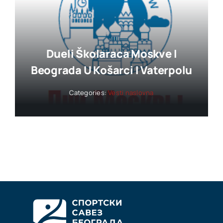
Dueli Školaraca Moskve I
Beograda U Košarci I Vaterpolu
Categories:
Vesti naslovna