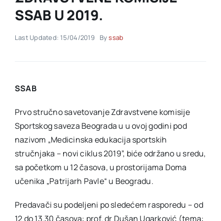
SSAB U 2019.
Akti SSAB
Last Updated: 15/04/2019
By
ssab
Kontakt
SSAB
Prvo stručno savetovanje Zdravstvene komisije
Sportskog saveza Beograda u u ovoj godini pod
nazivom „Medicinska edukacija sportskih
stručnjaka – novi ciklus 2019”, biće održano u sredu,
sa početkom u 12 časova, u prostorijama Doma
učenika „Patrijarh Pavle“ u Beogradu.
Predavači su podeljeni po sledećem rasporedu – od
12 do 13.30 časova: prof. dr Dušan Ugarković (tema: