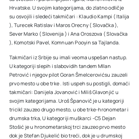
Hrvatske. U svojim kategorijama, do zlatno odličje
su osvojili i sledeći takmičari : Klaudio Kampi ( Italija
), Turecek Ratislav i Maros Orecny ( Slovačka ),
Sever Marko ( Slovenija ) i Ana Oroszova ( Slovačka
), Komotski Pavel, Komnuan Pooyin sa Tajlanda.
Takmičari iz Srbije su imali veoma uspešan nastup.
U kategoriji slepih i slabovidih tandem MIlan
Petrović i njegov pilot Goran Šmelcerovićsu zauzeli
prvo mesto u obe trke . Isti uspeh su postigli, domaći
takmičari: Danijela Jovanović i Miliš Glavonjić u
svojim kategorijama. Uroš Španovič je u kategoriji
tricikl zauzeo drugo mesto, u obe trke-hronometar i
drumska trka, U kategoriji muškarci -C5 Dejan
Stošić je u hronometarskoj trci zauzeo prvo mesto
dok je Stefan Djukelić bio treći, dok je u drumskoj