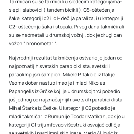
Takmičari su se takmičili u sledećim kategorijama-
slepi i slabovidi ( tandem bicikli ), C5-oštećenja
šake, kategoriji c2 i c1- dečija paraliza, i u kategoriji
C2- oštećenja šaka i stopala. Prvog dana takmičirali
su se nadmetali u drumskoj vožnji, dok je drugi dan
vožen “ hronometar “.
Najvredniji rezultat takmičenja ostvario je jedan od
najpoznatijih svetskih parabiciklista, svetski i
paraolimpijski šampion, Mikele Pitakolo iz Italije.
Veoma dobar nastup imao je i mladi Nikolas
Papangelis iz Grčke koji je u drumskoj trci pobedio
još jednog od najznačajnijih svetskih parabiciklista
Mihal Štarka iz Češke. U kategoriji C2 pobedio je
mladi takmičar iz Rumunije Teodor Matikan, dok je u
kategoriji C1 trijumfovao višestruki osvajač odličja
sa svetskih i parolimpijskih igara, Mario Alilović iz