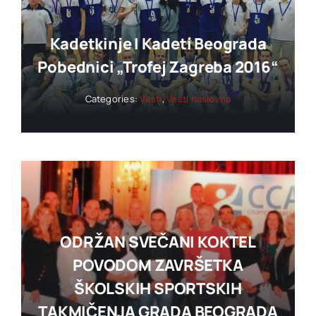
Kadetkinje I Kadeti Beograda
Pobednici „trofej Zagreba 2016“
Categories:
Vesti
,
Vesti naslovna
ODRŽAN SVEČANI KOKTEL
POVODOM ZAVRŠETKA
ŠKOLSKIH SPORTSKIH
TAKMIČENJA GRADA BEOGRADA