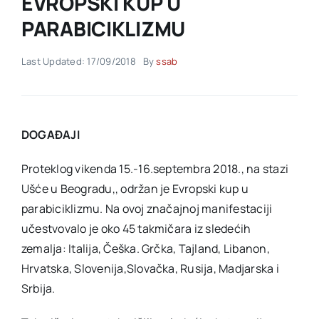
EVROPSKI KUP U
PARABICIKLIZMU
Akti SSAB
Last Updated: 17/09/2018
By
ssab
Kontakt
DOGAĐAJI
Proteklog vikenda 15.-16.septembra 2018., na stazi
Ušće u Beogradu,, održan je Evropski kup u
parabiciklizmu. Na ovoj značajnoj manifestaciji
učestvovalo je oko 45 takmičara iz sledećih
zemalja: Italija, Češka. Grčka, Tajland, Libanon,
Hrvatska, Slovenija,Slovačka, Rusija, Madjarska i
Srbija.