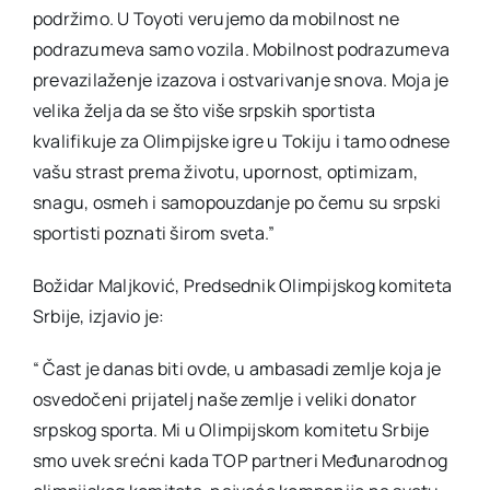
podržimo. U Toyoti verujemo da mobilnost ne
podrazumeva samo vozila. Mobilnost podrazumeva
prevazilaženje izazova i ostvarivanje snova. Moja je
velika želja da se što više srpskih sportista
kvalifikuje za Olimpijske igre u Tokiju i tamo odnese
vašu strast prema životu, upornost, optimizam,
snagu, osmeh i samopouzdanje po čemu su srpski
sportisti poznati širom sveta.”
Božidar Maljković, Predsednik Olimpijskog komiteta
Srbije, izjavio je:
“ Čast je danas biti ovde, u ambasadi zemlje koja je
osvedočeni prijatelj naše zemlje i veliki donator
srpskog sporta. Mi u Olimpijskom komitetu Srbije
smo uvek srećni kada TOP partneri Međunarodnog