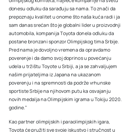
olimpijskog komiteta, najveće kompanije na svetu
donesu odluku da sarađuju sa nama. To znači da
prepoznaju kvalitet u onome što naša kuća radi i ja
sam danas srećan što je globalni lider u proizvodnji
automobila, kompanija Toyota donela odluku da
postane bronzani sponzor Olimpijskog tima Srbije.
Pred nama je dovoljno vremena da opravdamo
poverenje i da damo svoj doprinos u povećanju
udela u tržištu Toyote u Srbiji, a ja se zahvaljujem
našim prijateljima iz Japana na ukazanom
poverenju i na spremnosti da podrže vrhunske
sportiste Srbije na njihovom putu ka osvajanju
novih medalja na Olimpijskim igrama u Tokiju 2020.
godine.”
Kao partner olimpijskih i paraolimpijskih igara,
Toyota će pružiti sve svoje iskustvo i stručnost u