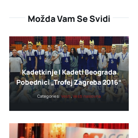
Možda Vam Se Svidi
Kadetkinje I Kadeti Beograda
Pobednici „trofej Zagreba 2016“
Categories:
Vesti
,
Vesti naslovna