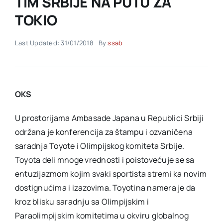
TIM SRBIJE NA PUTU ZA
TOKIO
Akti SSAB
Last Updated: 31/01/2018
By
ssab
Kontakt
OKS
U prostorijama Ambasade Japana u Republici Srbiji
održana je konferencija za štampu i ozvaničena
saradnja Toyote i Olimpijskog komiteta Srbije.
Toyota deli mnoge vrednosti i poistovećuje se sa
entuzijazmom kojim svaki sportista stremi ka novim
dostignućima i izazovima. Toyotina namera je da
kroz blisku saradnju sa Olimpijskim i
Paraolimpijskim komitetima u okviru globalnog