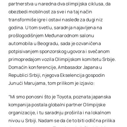
partnerstva u naredna dva olimpijska ciklusa, da
obezbedi mobilnost za sve i na taj način
transformiše igre i ostavi nasleđe za dugi niz
godina. U tom svetlu, saradnja najavljena na
prošlogodišnjem Međunarodnom salonu
automobila u Beogradu, sada je ozvaničena
potpisivanjem sponzorskog ugovora i svečanom
primopredajom vozila Olimpijskom komitetu Srbije.
Domaćin konferencije, Ambasador Japana u
Republici Srbiji, njegova Ekselencija gospodin
Junući Marujama, tom prilikom je izjavio:
“Mi smo ponosni što je Toyota, poznata japanska
kompanija postala globalni partner Olimpijske
organizacije, i tu saradnju proširila i na lokalnom
nivou u Srbiji. Nadam se da će to biti odlična prilika