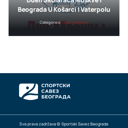
Dueli Školaraca Moskve I
Beograda U Košarci I Vaterpolu
Categories:
Vesti naslovna
Sva prava zadržava © Sportski Savez Beograda