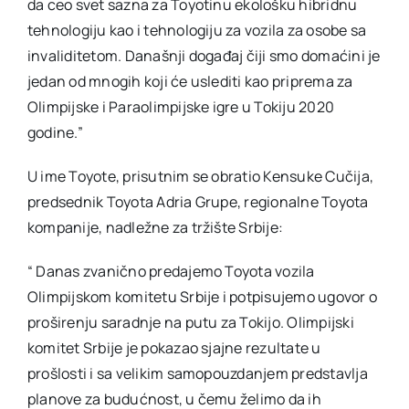
da ceo svet sazna za Toyotinu ekološku hibridnu
tehnologiju kao i tehnologiju za vozila za osobe sa
invaliditetom. Današnji događaj čiji smo domaćini je
jedan od mnogih koji će uslediti kao priprema za
Olimpijske i Paraolimpijske igre u Tokiju 2020
godine.”
U ime Toyote, prisutnim se obratio Kensuke Cučija,
predsednik Toyota Adria Grupe, regionalne Toyota
kompanije, nadležne za tržište Srbije:
“ Danas zvanično predajemo Toyota vozila
Olimpijskom komitetu Srbije i potpisujemo ugovor o
proširenju saradnje na putu za Tokijo. Olimpijski
komitet Srbije je pokazao sjajne rezultate u
prošlosti i sa velikim samopouzdanjem predstavlja
planove za budućnost, u čemu želimo da ih