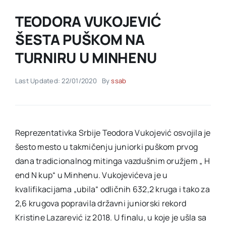
TEODORA VUKOJEVIĆ
Akti SSAB
ŠESTA PUŠKOM NA
TURNIRU U MINHENU
Kontakt
Last Updated: 22/01/2020
By
ssab
Reprezentativka Srbije Teodora Vukojević osvojila je
šesto mesto u takmičenju juniorki puškom prvog
dana tradicionalnog mitinga vazdušnim oružjem „ H
end N kup“ u Minhenu. Vukojevićeva je u
kvalifikacijama „ubila“ odličnih 632,2 kruga i tako za
2,6 krugova popravila državni juniorski rekord
Kristine Lazarević iz 2018. U finalu, u koje je ušla sa