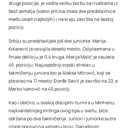
druge pozicije, je vodila veliku borbu sa rivalkama iz
šest zemalja (samo je Kina imala dve predstavnice
među osam najboljih) i na kraju završila na šestoj
poziciji.
Srbiju su predstavljale još dve juniorke. Marija
Kolarević je osvojila deseto mesto. Od plasmana u
finale delilo ju je 0,4 kruga. Marija Malić je zauzela
45. poziciju. Najuspešniji srpski strelac u
takmičenju juniora bio je Aleksa Mitrović, koji se
plasirao na 17.mesto. Đorđe Savić je završio na 22, a
Marko Ivanović na 45.poziciji.
Kao i obično, u svakoj disciplini turnira u Minhenu,
najkvalitetnijeg mitinga ovog tipa u svetu, biće
održana po dva takmičenja. Juniori i juniorke sutra
izlaze ponovo na vatrenu liniju. Današnjim