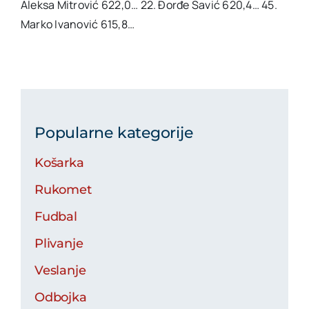
Aleksa Mitrović 622,0… 22. Đorđe Savić 620,4… 45.
Marko Ivanović 615,8…
Popularne kategorije
Košarka
Rukomet
Fudbal
Plivanje
Veslanje
Odbojka