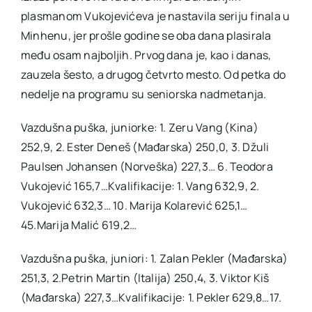
plasmanom Vukojevićeva je nastavila seriju finala u
Minhenu, jer prošle godine se oba dana plasirala
među osam najboljih. Prvog dana je, kao i danas,
zauzela šesto, a drugog četvrto mesto. Od petka do
nedelje na programu su seniorska nadmetanja.
Vazdušna puška, juniorke: 1. Zeru Vang (Kina)
252,9, 2. Ester Deneš (Mađarska) 250,0, 3. Džuli
Paulsen Johansen (Norveška) 227,3… 6. Teodora
Vukojević 165,7…Kvalifikacije: 1. Vang 632,9, 2.
Vukojević 632,3… 10. Marija Kolarević 625,1…
45.Marija Malić 619,2…
Vazdušna puška, juniori: 1. Zalan Pekler (Mađarska)
251,3, 2.Petrin Martin (Italija) 250,4, 3. Viktor Kiš
(Mađarska) 227,3…Kvalifikacije: 1. Pekler 629,8…17.