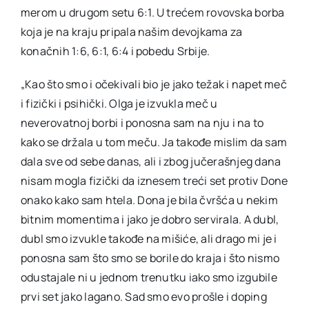
merom u drugom setu 6:1. U trećem rovovska borba
koja je na kraju pripala našim devojkama za
konačnih 1:6, 6:1, 6:4 i pobedu Srbije.
„Kao što smo i očekivali bio je jako težak i napet meč
i fizički i psihički. Olga je izvukla meč u
neverovatnoj borbi i ponosna sam na nju i na to
kako se držala u tom meču. Ja takođe mislim da sam
dala sve od sebe danas, ali i zbog jučerašnjeg dana
nisam mogla fizički da iznesem treći set protiv Done
onako kako sam htela. Dona je bila čvršća u nekim
bitnim momentima i jako je dobro servirala. A dubl,
dubl smo izvukle takođe na mišiće, ali drago mi je i
ponosna sam što smo se borile do kraja i što nismo
odustajale ni u jednom trenutku iako smo izgubile
prvi set jako lagano. Sad smo evo prošle i doping