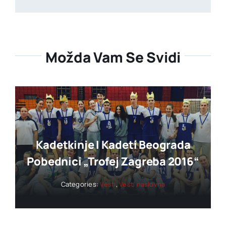
Možda Vam Se Svidi
Kadetkinje I Kadeti Beograda
Pobednici „trofej Zagreba 2016“
Categories:
Vesti
,
Vesti naslovna