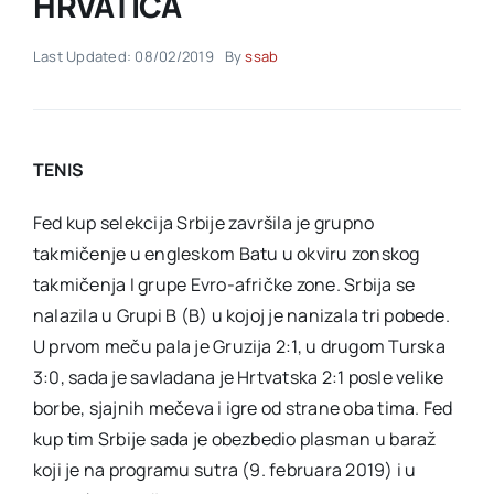
HRVATICA
Last Updated: 08/02/2019
By
ssab
Akti SSAB
Kontakt
TENIS
Fed kup selekcija Srbije završila je grupno
takmičenje u engleskom Batu u okviru zonskog
takmičenja I grupe Evro-afričke zone. Srbija se
nalazila u Grupi B (B) u kojoj je nanizala tri pobede.
U prvom meču pala je Gruzija 2:1, u drugom Turska
3:0, sada je savladana je Hrtvatska 2:1 posle velike
borbe, sjajnih mečeva i igre od strane oba tima. Fed
kup tim Srbije sada je obezbedio plasman u baraž
koji je na programu sutra (9. februara 2019) i u