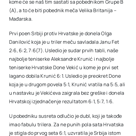
kome će se naš tim sastati sa pobednikom Grupe B
(A), a to će biti pobednik meča Velika Britanija –
Mađarska.
Prvi poen Srbiji protiv Hrvatske je donela Olga
Danilović koja je u triler meču savladala Janu Fet
2:6, 6:2, 7:6(7). Usledio je sudar prvih tabli, naše
najbolje teniserke Aleksandre Krunić i najbolje
teniserke Hrvatske Done Vekić u kome je prvi set
lagano dobila Krunić 6:1. Usledio je preokret Done
koja je u drugom povela 5:1, Krunić vratila na 5:5, ali
u nastavku je Vekićeva zaigrala bez greške i donela
Hrvatskoj izjednačenje rezultatom 6:1, 5:7, 1:6.
U pobedniku susreta odlučio je dubl, koji je takođe
imao fabulu trilera. Za ne punih pola sata Hrvatska
je stigla do prvog seta 6:1, uzvratila je Srbija istom