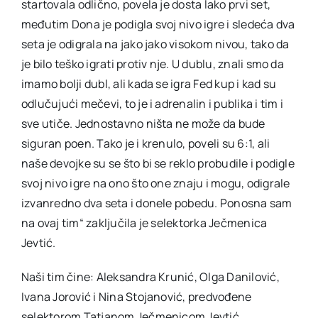
startovala odlično, povela je dosta lako prvi set,
međutim Dona je podigla svoj nivo igre i sledeća dva
seta je odigrala na jako jako visokom nivou, tako da
je bilo teško igrati protiv nje. U dublu, znali smo da
imamo bolji dubl, ali kada se igra Fed kup i kad su
odlučujući mečevi, to je i adrenalin i publika i tim i
sve utiče. Jednostavno ništa ne može da bude
siguran poen. Tako je i krenulo, poveli su 6:1, ali
naše devojke su se što bi se reklo probudile i podigle
svoj nivo igre na ono što one znaju i mogu, odigrale
izvanredno dva seta i donele pobedu. Ponosna sam
na ovaj tim“ zaključila je selektorka Ječmenica
Jevtić.
Naši tim čine: Aleksandra Krunić, Olga Danilović,
Ivana Jorović i Nina Stojanović, predvođene
selektorom Tatjanom Ječmenicom Jevtić.