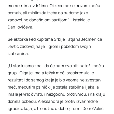
momentima izdržimo. Okrećemo se novom meču
odmah, ali mislim da treba da budemo jako
zadovoljne današnjom partijom“ – istakla je
Danilovićeva.
Selektorka Fed kup tima Srbije Tatjana Ječmenica
Jevtić zadovoljna je i igrom i pobedom svojih
izabranica.
„U startu smo znali da će nam ovo biti nateži meč u
grupi. Olga je imala težak meč, preokrenula je
rezultat i do samog kraja je bio veoma neizvestan
meč, međutim psihički je ostala stabilna i jaka, a
imala je vrlo čvrstu i nezgodnu protivnicu, i na kraju
donela pobedu. Aleksandra je protiv izvanredne
igračice koja je trenutno u dobroj formi Done Vekić