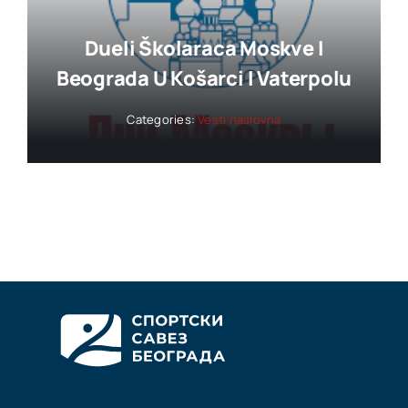
Dueli Školaraca Moskve I
Beograda U Košarci I Vaterpolu
Categories:
Vesti naslovna