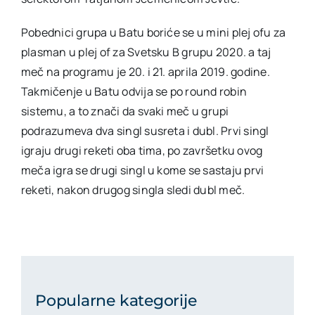
Pobednici grupa u Batu boriće se u mini plej ofu za
plasman u plej of za Svetsku B grupu 2020. a taj
meč na programu je 20. i 21. aprila 2019. godine.
Takmičenje u Batu odvija se po round robin
sistemu, a to znači da svaki meč u grupi
podrazumeva dva singl susreta i dubl. Prvi singl
igraju drugi reketi oba tima, po završetku ovog
meča igra se drugi singl u kome se sastaju prvi
reketi, nakon drugog singla sledi dubl meč.
Popularne kategorije