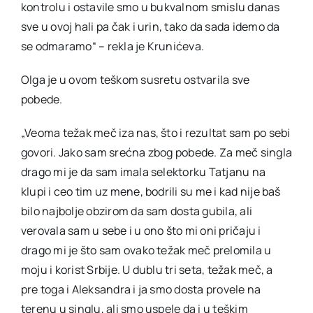
kontrolu i ostavile smo u bukvalnom smislu danas
sve u ovoj hali pa čak i urin, tako da sada idemo da
se odmaramo“ – rekla je Krunićeva.
Olga je u ovom teškom susretu ostvarila sve
pobede.
„Veoma težak meč iza nas, što i rezultat sam po sebi
govori. Jako sam srećna zbog pobede. Za meč singla
drago mi je da sam imala selektorku Tatjanu na
klupi i ceo tim uz mene, bodrili su me i kad nije baš
bilo najbolje obzirom da sam dosta gubila, ali
verovala sam u sebe i u ono što mi oni pričaju i
drago mi je što sam ovako težak meč prelomila u
moju i korist Srbije. U dublu tri seta, težak meč, a
pre toga i Aleksandra i ja smo dosta provele na
terenu u singlu, ali smo uspele da i u teškim