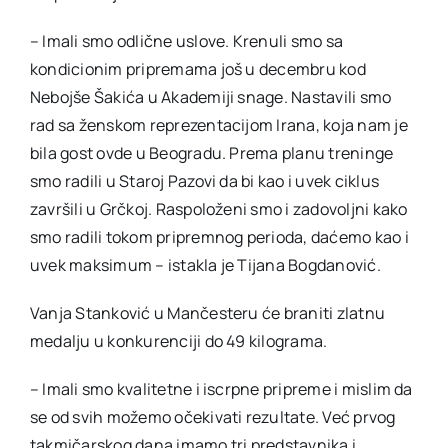
– Imali smo odlične uslove. Krenuli smo sa
kondicionim pripremama još u decembru kod
Nebojše Šakića u Akademiji snage. Nastavili smo
rad sa ženskom reprezentacijom Irana, koja nam je
bila gost ovde u Beogradu. Prema planu treninge
smo radili u Staroj Pazovi da bi kao i uvek ciklus
završili u Grčkoj. Raspoloženi smo i zadovoljni kako
smo radili tokom pripremnog perioda, daćemo kao i
uvek maksimum – istakla je Tijana Bogdanović.
Vanja Stanković u Mančesteru će braniti zlatnu
medalju u konkurenciji do 49 kilograma.
– Imali smo kvalitetne i iscrpne pripreme i mislim da
se od svih možemo očekivati rezultate. Već prvog
takmičarskog dana imamo tri predstavnika i