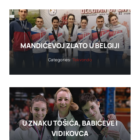
MANDIĆEVOJ ZLATO U BELGIJI
Categories:
Tekvondo
U ZNAKU TOŠIĆA, BABIĆEVE I
VIDIKOVCA