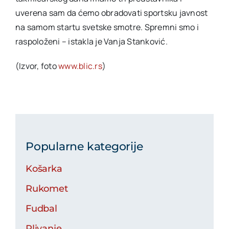
uverena sam da ćemo obradovati sportsku javnost
na samom startu svetske smotre. Spremni smo i
raspoloženi – istakla je Vanja Stanković.
(Izvor, foto
www.blic.rs
)
Popularne kategorije
Košarka
Rukomet
Fudbal
Plivanje