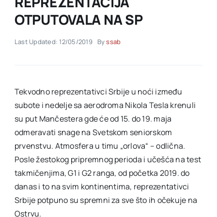
REPREZENTACIJA
OTPUTOVALA NA SP
Akti SSAB
Last Updated: 12/05/2019
By
ssab
Kontakt
Tekvodno reprezentativci Srbije u noći između
subote i nedelje sa aerodroma Nikola Tesla krenuli
su put Mančestera gde će od 15. do 19. maja
odmeravati snage na Svetskom seniorskom
prvenstvu. Atmosfera u timu „orlova“ – odlična.
Posle žestokog pripremnog perioda i učešća na test
takmičenjima, G1 i G2 ranga, od početka 2019. do
danas i to na svim kontinentima, reprezentativci
Srbije potpuno su spremni za sve što ih očekuje na
Ostrvu.