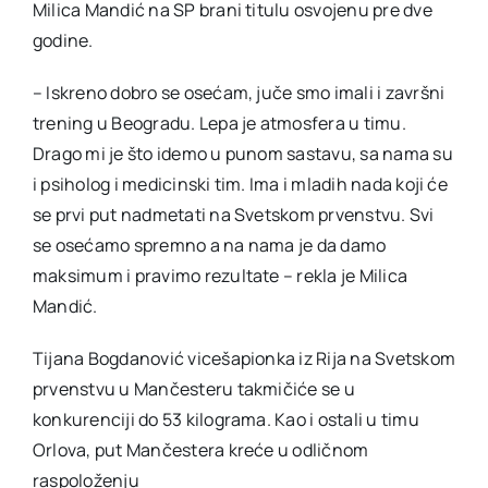
Milica Mandić na SP brani titulu osvojenu pre dve
godine.
– Iskreno dobro se osećam, juče smo imali i završni
trening u Beogradu. Lepa je atmosfera u timu.
Drago mi je što idemo u punom sastavu, sa nama su
i psiholog i medicinski tim. Ima i mladih nada koji će
se prvi put nadmetati na Svetskom prvenstvu. Svi
se osećamo spremno a na nama je da damo
maksimum i pravimo rezultate – rekla je Milica
Mandić.
Tijana Bogdanović vicešapionka iz Rija na Svetskom
prvenstvu u Mančesteru takmičiće se u
konkurenciji do 53 kilograma. Kao i ostali u timu
Orlova, put Mančestera kreće u odličnom
raspoloženju