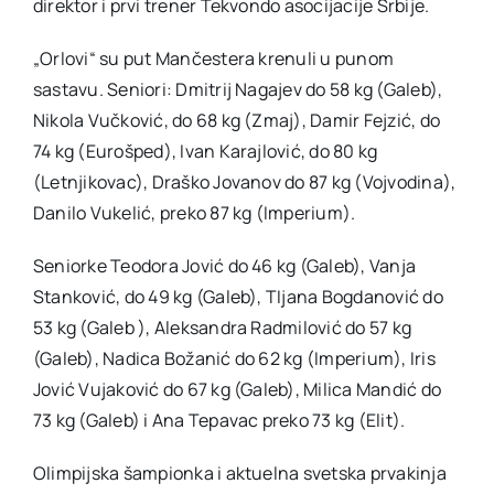
direktor i prvi trener Tekvondo asocijacije Srbije.
„Orlovi“ su put Mančestera krenuli u punom
sastavu. Seniori: Dmitrij Nagajev do 58 kg (Galeb),
Nikola Vučković, do 68 kg (Zmaj), Damir Fejzić, do
74 kg (Eurošped), Ivan Karajlović, do 80 kg
(Letnjikovac), Draško Jovanov do 87 kg (Vojvodina),
Danilo Vukelić, preko 87 kg (Imperium).
Seniorke Teodora Jović do 46 kg (Galeb), Vanja
Stanković, do 49 kg (Galeb), TIjana Bogdanović do
53 kg (Galeb ), Aleksandra Radmilović do 57 kg
(Galeb), Nadica Božanić do 62 kg (Imperium), Iris
Jović Vujaković do 67 kg (Galeb), Milica Mandić do
73 kg (Galeb) i Ana Tepavac preko 73 kg (Elit).
Olimpijska šampionka i aktuelna svetska prvakinja