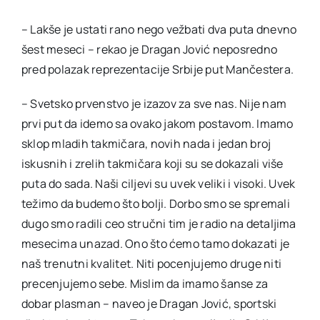
– Lakše je ustati rano nego vežbati dva puta dnevno
šest meseci – rekao je Dragan Jović neposredno
pred polazak reprezentacije Srbije put Mančestera.
– Svetsko prvenstvo je izazov za sve nas. Nije nam
prvi put da idemo sa ovako jakom postavom. Imamo
sklop mladih takmičara, novih nada i jedan broj
iskusnih i zrelih takmičara koji su se dokazali više
puta do sada. Naši ciljevi su uvek veliki i visoki. Uvek
težimo da budemo što bolji. Dorbo smo se spremali
dugo smo radili ceo stručni tim je radio na detaljima
mesecima unazad. Ono što ćemo tamo dokazati je
naš trenutni kvalitet. Niti pocenjujemo druge niti
precenjujemo sebe. Mislim da imamo šanse za
dobar plasman – naveo je Dragan Jović, sportski