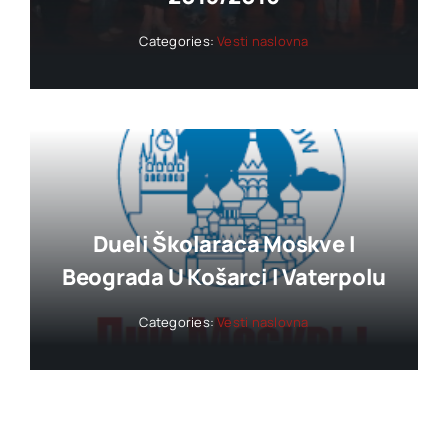
Categories:
Vesti naslovna
Dueli Školaraca Moskve I
Beograda U Košarci I Vaterpolu
Categories:
Vesti naslovna