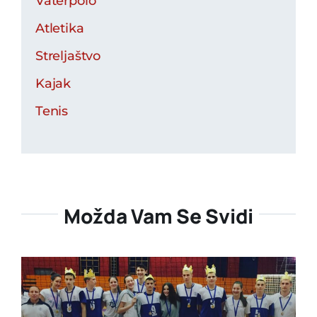
Vaterpolo
Atletika
Streljaštvo
Kajak
Tenis
Možda Vam Se Svidi