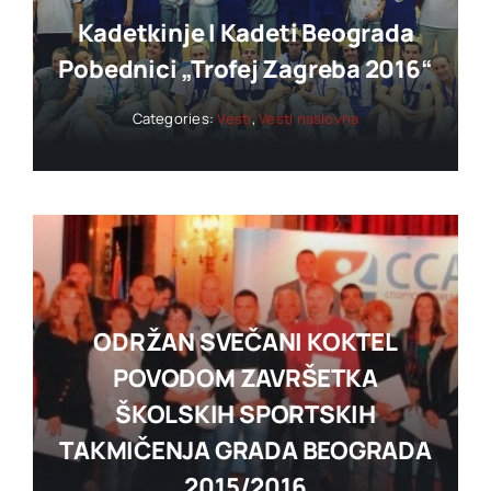
Kadetkinje I Kadeti Beograda
Pobednici „trofej Zagreba 2016“
Categories:
Vesti
,
Vesti naslovna
ODRŽAN SVEČANI KOKTEL
POVODOM ZAVRŠETKA
ŠKOLSKIH SPORTSKIH
TAKMIČENJA GRADA BEOGRADA
2015/2016