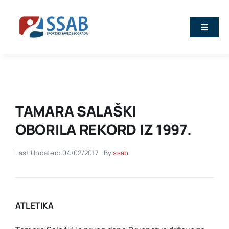
Skip
to
Toggle
content
Naviga
Vesti
O nama
TAMARA SALAŠKI
Sport
OBORILA REKORD IZ 1997.
Last Updated: 04/02/2017
By
ssab
Kalendar
Članovi
ATLETIKA
Stručna predavanja