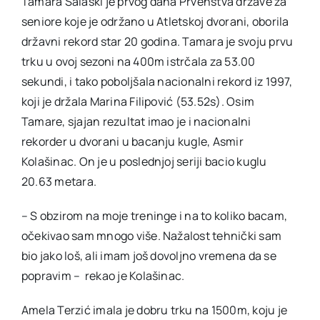
Tamara Salaški je prvog dana Prvenstva države za
seniore koje je održano u Atletskoj dvorani, oborila
Akti SSAB
državni rekord star 20 godina. Tamara je svoju prvu
trku u ovoj sezoni na 400m istrčala za 53.00
sekundi, i tako poboljšala nacionalni rekord iz 1997,
Kontakt
koji je držala Marina Filipović (53.52s). Osim
Tamare, sjajan rezultat imao je i nacionalni
rekorder u dvorani u bacanju kugle, Asmir
Kolašinac. On je u poslednjoj seriji bacio kuglu
20.63 metara.
– S obzirom na moje treninge i na to koliko bacam,
očekivao sam mnogo više. Nažalost tehnički sam
bio jako loš, ali imam još dovoljno vremena da se
popravim – rekao je Kolašinac.
Amela Terzić imala je dobru trku na 1500m, koju je