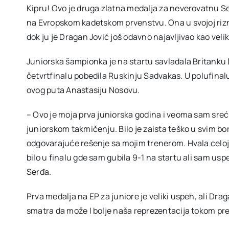
Kipru! Ovo je druga zlatna medalja za neverovatnu Se
na Evropskom kadetskom prvenstvu. Ona u svojoj rizn
dok ju je Dragan Jović još odavno najavljivao kao velik
Juniorska šampionka je na startu savladala Britanku Dž
četvrtfinalu pobedila Ruskinju Sadvakas. U polufinalu 
ovog puta Anastasiju Nosovu.
– Ovo je moja prva juniorska godina i veoma sam sreć
juniorskom takmičenju. Bilo je zaista teško u svim bor
odgovarajuće rešenje sa mojim trenerom. Hvala celoj e
bilo u finalu gde sam gubila 9-1 na startu ali sam us
Serđa.
Prva medalja na EP za juniore je veliki uspeh, ali Drag
smatra da može I bolje naša reprezentacija tokom pr