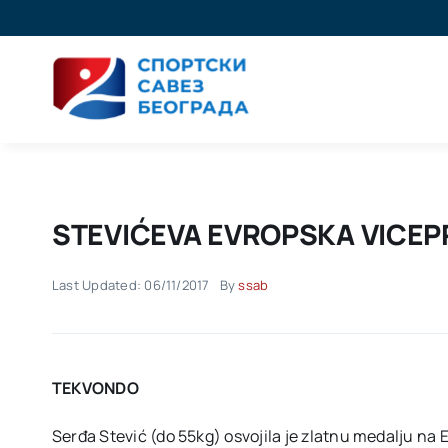
Skip
to
content
STEVIĆEVA EVROPSKA VICEP
Last Updated: 06/11/2017
By
ssab
TEKVONDO
Serđa Stević (do 55kg) osvojila je zlatnu medalju n