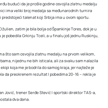
rđu budući da je prošle godine osvojila zlatnu medalju
ici ima veliki broj medalja sa međunarodnih turnira
i predstojeći talenat koji Srbija ima u ovom sportu.
ulien, zatim je bila bolja od Špankinje Tores, dok je u
je pobedila Grkinju Tceli, a u finalu još jednu Ruskinju,
na što sam osvojila zlatnu medalju na prvom velikom,
bama, nijednu ne bih isticala, ali za svaku sam nalazila
kipi koja me je bodrila do samog kraja, jer najteže je
pela da preokrenem rezultat I pobedima 20-16 – rekla je
an Jović, trener Serđe Stević I sportski direktor TAS-a,
eostala dva dana.