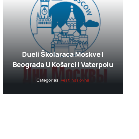
Dueli Školaraca Moskve I
Beograda U Košarci I Vaterpolu
Categories:
Vesti naslovna