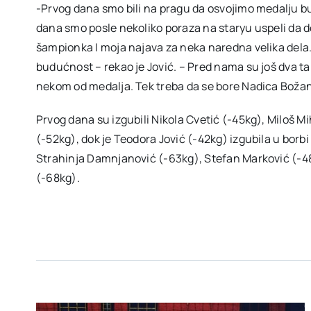
-Prvog dana smo bili na pragu da osvojimo medalju bu
dana smo posle nekoliko poraza na staryu uspeli da 
šampionka I moja najava za neka naredna velika dela. 
budućnost – rekao je Jović. – Pred nama su još dva t
nekom od medalja. Tek treba da se bore Nadica Božani
Prvog dana su izgubili Nikola Cvetić (-45kg), Miloš M
(-52kg), dok je Teodora Jović (-42kg) izgubila u borb
Strahinja Damnjanović (-63kg), Stefan Marković (-48k
(-68kg).