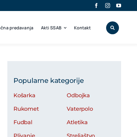
učna predavanja
Akti SSAB
Kontakt
Popularne kategorije
Košarka
Odbojka
Rukomet
Vaterpolo
Fudbal
Atletika
Plivanje
Streljaštvo