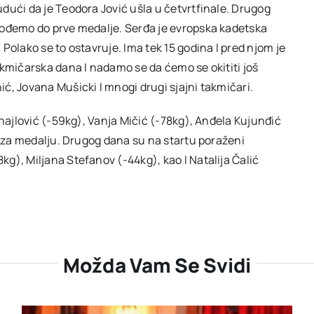
dući da je Teodora Jović ušla u četvrtfinale. Drugog
dođemo do prve medalje. Serđa je evropska kadetska
Polako se to ostavruje. Ima tek 15 godina I pred njom je
akmičarska dana I nadamo se da ćemo se okititi još
ć, Jovana Mušicki I mnogi drugi sjajni takmičari.
ihajlović (-59kg), Vanja Mičić (-78kg), Anđela Kujunđić
i za medalju. Drugog dana su na startu poraženi
g), Miljana Stefanov (-44kg), kao I Natalija Čalić
Možda Vam Se Svidi