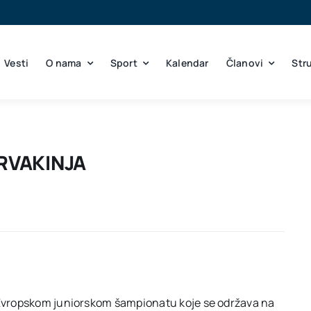
Vesti
O nama
Sport
Kalendar
Članovi
Str
RVAKINJA
a Evropskom juniorskom šampionatu koje se održava na