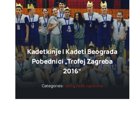
Kadetkinje I Kadeti Beograda
Pobednici „trofej Zagreba
2016“
Categories:
Vesti
,
Vesti naslovna