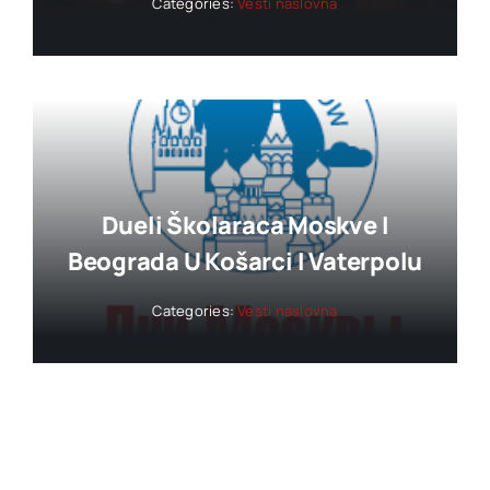
Categories:
Vesti naslovna
Dueli Školaraca Moskve I
Beograda U Košarci I Vaterpolu
Categories:
Vesti naslovna