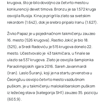
krugova, što je bilo dovoljno za četvrto mesto u
konkurenciji devet timova. Bronzu je sa 1.572 kruga
osvojila Rusija. Kina je prigrlila zlato sa svetskim
rekordom (1.642), dok je srebro pripalo Iranu (1.627).
Živko Papaz je u pojedinačnom takmičenju zauzeo
16. mesto (526 krugova), Rastko Jokić je bio 18.
(525), a Sredi Radoviću je 515 krugova donelo 22.
mesto. Učestvovalo je 43 takmičara, u finale se
ulazlo sa 537 krugova. Zlato je osvojila šampionka
Paraolimpijskih igara 2016. Sareh Javanmardi
(Iran). Laslo Šuranji, koji je na startu prvenstva u
Čeongžuu osvojio četvrto mesto vazdušnom
puškom, je u takmičenju malokalibarskom puškom
iz ležećeg stava (kategorija SH1) zauzeo 35. poziciju
(603,9).