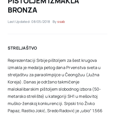
PIŠTOLJEM IZMAKLA
BRONZA
Akti SSAB
Last Updated: 08/05/2018
By
ssab
Kontakt
STRELJAŠTVO
Reprezentaciji Srbije pištoljem za šest krugova
izmakla je medalja petog dana Prvenstva sveta u
streljaštvu za paraolimpijce u Čeongžuu (Južna
Koreja). Danas je održano takmičenje
malokalibarskim pištoljem slobodnog izbora (50-
metarsko strelište) u kategoriji SH1 u mešovitoj
muško-ženskoj konkurenciji. Srpski trio Živko
Papaz, Rastko Jokić, Sredo Radović je „ubio“ 1.566