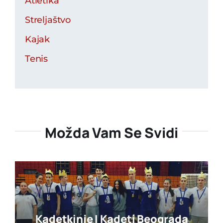
Atletika
Streljaštvo
Kajak
Tenis
Možda Vam Se Svidi
Kadetkinje I Kadeti Beograda