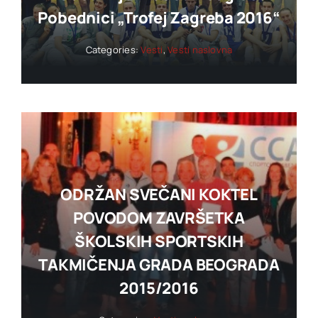
Pobednici „trofej Zagreba 2016“
Categories:
Vesti
,
Vesti naslovna
ODRŽAN SVEČANI KOKTEL
POVODOM ZAVRŠETKA
ŠKOLSKIH SPORTSKIH
TAKMIČENJA GRADA BEOGRADA
2015/2016