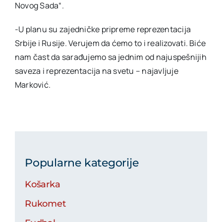
Novog Sada“.
-U planu su zajedničke pripreme reprezentacija
Srbije i Rusije. Verujem da ćemo to i realizovati. Biće
nam čast da sarađujemo sa jednim od najuspešnijih
saveza i reprezentacija na svetu – najavljuje
Marković.
Popularne kategorije
Košarka
Rukomet