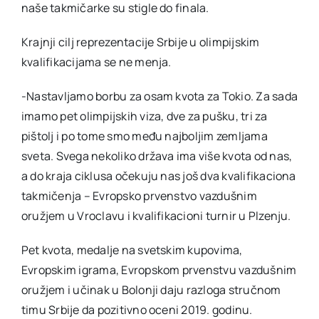
naše takmičarke su stigle do finala.
Krajnji cilj reprezentacije Srbije u olimpijskim
kvalifikacijama se ne menja.
-Nastavljamo borbu za osam kvota za Tokio. Za sada
imamo pet olimpijskih viza, dve za pušku, tri za
pištolj i po tome smo među najboljim zemljama
sveta. Svega nekoliko država ima više kvota od nas,
a do kraja ciklusa očekuju nas još dva kvalifikaciona
takmičenja – Evropsko prvenstvo vazdušnim
oružjem u Vroclavu i kvalifikacioni turnir u Plzenju.
Pet kvota, medalje na svetskim kupovima,
Evropskim igrama, Evropskom prvenstvu vazdušnim
oružjem i učinak u Bolonji daju razloga stručnom
timu Srbije da pozitivno oceni 2019. godinu.