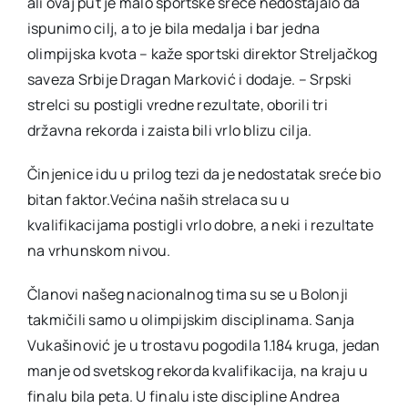
ali ovaj put je malo sportske sreće nedostajalo da
ispunimo cilj, a to je bila medalja i bar jedna
olimpijska kvota – kaže sportski direktor Streljačkog
saveza Srbije Dragan Marković i dodaje. – Srpski
strelci su postigli vredne rezultate, oborili tri
državna rekorda i zaista bili vrlo blizu cilja.
Činjenice idu u prilog tezi da je nedostatak sreće bio
bitan faktor.Većina naših strelaca su u
kvalifikacijama postigli vrlo dobre, a neki i rezultate
na vrhunskom nivou.
Članovi našeg nacionalnog tima su se u Bolonji
takmičili samo u olimpijskim disciplinama. Sanja
Vukašinović je u trostavu pogodila 1.184 kruga, jedan
manje od svetskog rekorda kvalifikacija, na kraju u
finalu bila peta. U finalu iste discipline Andrea