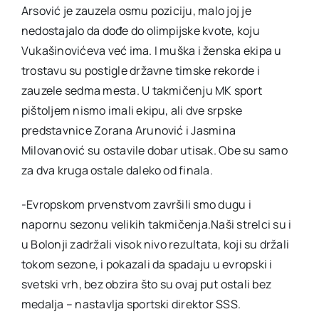
Arsović je zauzela osmu poziciju, malo joj je
nedostajalo da dođe do olimpijske kvote, koju
Vukašinovićeva već ima. I muška i ženska ekipa u
trostavu su postigle državne timske rekorde i
zauzele sedma mesta. U takmičenju MK sport
pištoljem nismo imali ekipu, ali dve srpske
predstavnice Zorana Arunović i Jasmina
Milovanović su ostavile dobar utisak. Obe su samo
za dva kruga ostale daleko od finala.
-Evropskom prvenstvom završili smo dugu i
napornu sezonu velikih takmičenja.Naši strelci su i
u Bolonji zadržali visok nivo rezultata, koji su držali
tokom sezone, i pokazali da spadaju u evropski i
svetski vrh, bez obzira što su ovaj put ostali bez
medalja – nastavlja sportski direktor SSS.