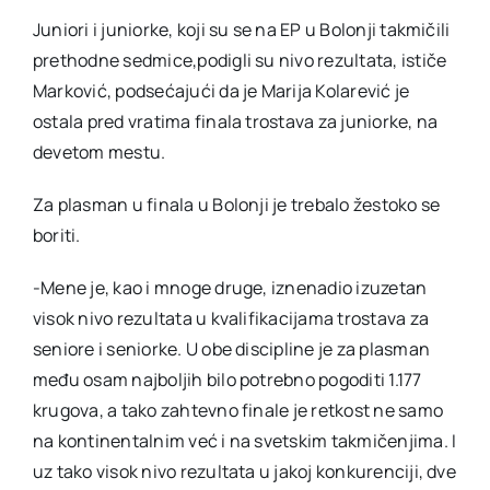
Juniori i juniorke, koji su se na EP u Bolonji takmičili
prethodne sedmice,podigli su nivo rezultata, ističe
Marković, podsećajući da je Marija Kolarević je
ostala pred vratima finala trostava za juniorke, na
devetom mestu.
Za plasman u finala u Bolonji je trebalo žestoko se
boriti.
-Mene je, kao i mnoge druge, iznenadio izuzetan
visok nivo rezultata u kvalifikacijama trostava za
seniore i seniorke. U obe discipline je za plasman
među osam najboljih bilo potrebno pogoditi 1.177
krugova, a tako zahtevno finale je retkost ne samo
na kontinentalnim već i na svetskim takmičenjima. I
uz tako visok nivo rezultata u jakoj konkurenciji, dve