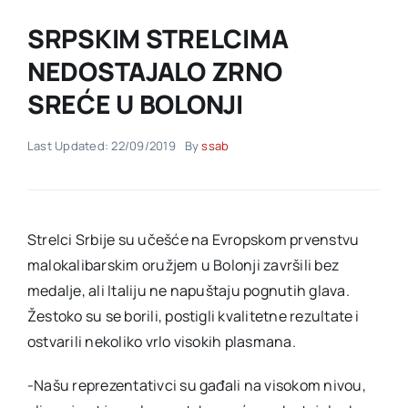
SRPSKIM STRELCIMA
Akti SSAB
NEDOSTAJALO ZRNO
SREĆE U BOLONJI
Kontakt
Last Updated: 22/09/2019
By
ssab
Strelci Srbije su učešće na Evropskom prvenstvu
malokalibarskim oružjem u Bolonji završili bez
medalje, ali Italiju ne napuštaju pognutih glava.
Žestoko su se borili, postigli kvalitetne rezultate i
ostvarili nekoliko vrlo visokih plasmana.
-Našu reprezentativci su gađali na visokom nivou,