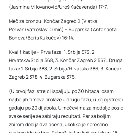
(Jasmina Milovanović/Uroš Kačavenda) 17:7.
Meč za bronzu: Končar Zagreb 2 (Vlatka
Pervan/Vatroslav Drmić) – Bugarska (Antonaeta
Boneva/Boris Kukučev) 16:14.
Kvalifikacije – Prva faza: 1. Srbija 573, 2.
Hrvatska/Srbija 568, 3. Končar Zagreb 2 567…Druga
faza: 1. Srbija 388, 2. Srbija/Hrvatska 386, 3. Končar
Zagreb 2 378, 4. Bugarska 375.
(U prvoj fazi strelci ispaljuju po 30 hitaca, osam
najboljih timova prolaze u drugu fazu, u kojoj strelci
gađaju po 20 dijabola. U mečevima za medalje posle
svake serije se sabiraju rezultati. Par sa boljim
zbirom dobija dva poena, ukoliko je nerešeno
svakom ide po bod. Pobeđuje tim koji prvi skupi 16