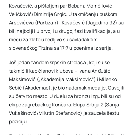
Kovačević, a pištoljem par Bobana Momčilović
Veličković/Dimitrije Grgić. U takmičenju puškom
Arsovićeva (Partizan) i Kovačević (Jagodina 92) su
bili najbolji i u prvoj i u drugoj fazi kvalifikacija, a u
meču za zlato ubedljivo su savladali tim
slovenačkog Trzina sa 17:7 u poenima iz serija.
Još jedan tandem srpskih strelaca , koji su se
takmičili kao članovi klubova – Ivana Anđušić
Maksimović („Akademija Maksimović“) i Milenko
Sebić (Akademac), je bio nadomak medalje. Osvojili
su četvrto mesto. U duelu za bronzu izgubili su od
ekipe zagrebačkog Končara. Ekipa Srbija 2 (Sanja
Vukašinović/Milutin Stefanović) je zauzela šestu
poziciju