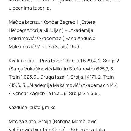
u poenima iz serija.
Meč za bronzu: Končar Zagreb 1 (Estera
Herceg/Andrija Mikuljan) – „Akademija
Maksimović“/Akademac (Ivana Anđušić
Maksimović/Milenko Sebić) 16:6.
Kvalifikacije – Prva faza: 1. Srbija 1 629,4, 2. Srbija 2
(Sanja Vukašinović/Milutin Stefanović) 625,7, 3.
Trzin 1 623,6… Druga faza: 1. Srbija 1 417,1, 2. Trzin
415,6, 3. „Akademija Maksimović“/Akademac 414,4,
4.Končar Zagreb 1 414,3… 6. Srbija 2 413,5…
Vazdušni pištolj, miks
Meč za zlato: Srbija (Bobana Momčilović
Veličković/Dimitrije Grgić) – Srbija/Hrvatska