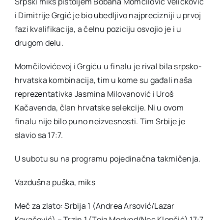
Srpski miks pištoljem Bobana Momčilović Veličković
i Dimitrije Grgić je bio ubedljivo najprecizniji u prvoj
fazi kvalifikacija, a čelnu poziciju osvojio je i u
drugom delu.
Momčilovićevoj i Grgiću u finalu je rival bila srpsko-
hrvatska kombinacija, tim u kome su gađali naša
reprezentativka Jasmina Milovanović i Uroš
Kačavenda, član hrvatske selekcije. Ni u ovom
finalu nije bilo puno neizvesnosti. Tim Srbije je
slavio sa 17:7.
U subotu su na programu pojedinačna takmičenja.
Vazdušna puška, miks
Meč za zlato: Srbija 1 (Andrea Arsović/Lazar
Kovačević) – Trzin 1 (Teja Medved/Nec Klopčić) 17:7