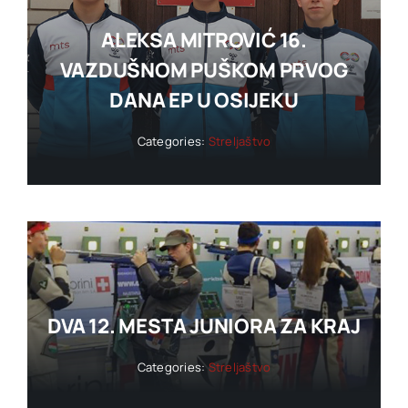
ALEKSA MITROVIĆ 16.
VAZDUŠNOM PUŠKOM PRVOG
DANA EP U OSIJEKU
Categories:
Streljaštvo
DVA 12. MESTA JUNIORA ZA KRAJ
Categories:
Streljaštvo