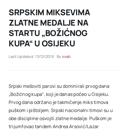
SRPSKIM MIKSEVIMA
Akti SSAB
ZLATNE MEDALJE NA
STARTU „BOŽIĆNOG
Kontakt
KUPA“ U OSIJEKU
Last Updated: 13/12/2019
By
ssab
Srpski mešoviti parovi su dominirali prvog dana
„Božićnog kupa“, koji je danas počeo u Osijeku.
Prvog dana održano je takmičenje miks timova
puškom i pištoljem. Srpski nacionalni timovi su u
obe discipline osvojili zlatne medalje. Puškom je
trijumfovao tandem Andrea Arsović/Lazar