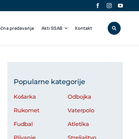
učna predavanja
Akti SSAB
Kontakt
Popularne kategorije
Košarka
Odbojka
Rukomet
Vaterpolo
Fudbal
Atletika
Plivanje
Streljaštvo