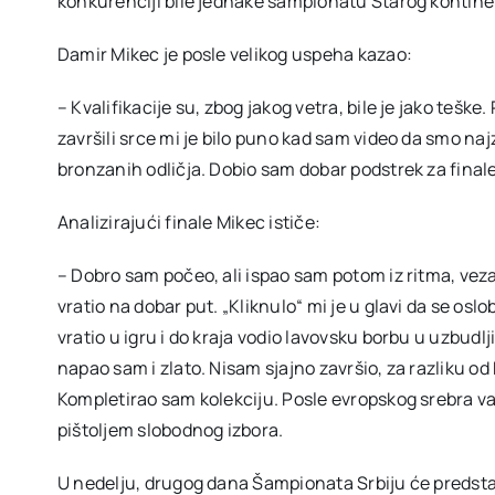
konkurenciji bile jednake šampionatu Starog kontinen
Damir Mikec je posle velikog uspeha kazao:
– Kvalifikacije su, zbog jakog vetra, bile je jako teške.
završili srce mi je bilo puno kad sam video da smo naj
bronzanih odličja. Dobio sam dobar podstrek za finale
Analizirajući finale Mikec ističe:
– Dobro sam počeo, ali ispao sam potom iz ritma, ve
vratio na dobar put. „Kliknulo“ mi je u glavi da se os
vratio u igru i do kraja vodio lavovsku borbu u uzbud
napao sam i zlato. Nisam sjajno završio, za razliku od K
Kompletirao sam kolekciju. Posle evropskog srebra va
pištoljem slobodnog izbora.
U nedelju, drugog dana Šampionata Srbiju će predstav