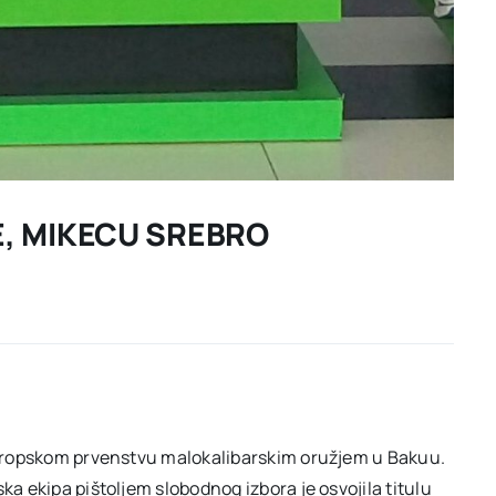
E, MIKECU SREBRO
 Evropskom prvenstvu malokalibarskim oružjem u Bakuu.
ka ekipa pištoljem slobodnog izbora je osvojila titulu