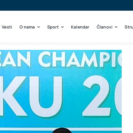
Vesti
O nama
Sport
Kalendar
Članovi
Str