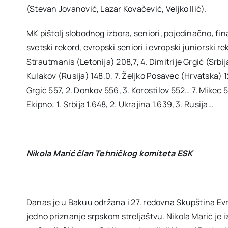
(Stevan Jovanović, Lazar Kovačević, Veljko Ilić).
MK pištolj slobodnog izbora, seniori, pojedinačno, fin
svetski rekord, evropski seniori i evropski juniorski re
Strautmanis (Letonija) 208,7, 4. Dimitrije Grgić (Srbi
Kulakov (Rusija) 148,0, 7. Željko Posavec (Hrvatska) 12
Grgić 557, 2. Donkov 556, 3. Korostilov 552… 7. Mikec 
Ekipno: 1. Srbija 1.648, 2. Ukrajina 1.639, 3. Rusija…
Nikola Marić član Tehničkog komiteta ESK
Danas je u Bakuu održana i 27. redovna Skupština Evr
jedno priznanje srpskom streljaštvu. Nikola Marić je