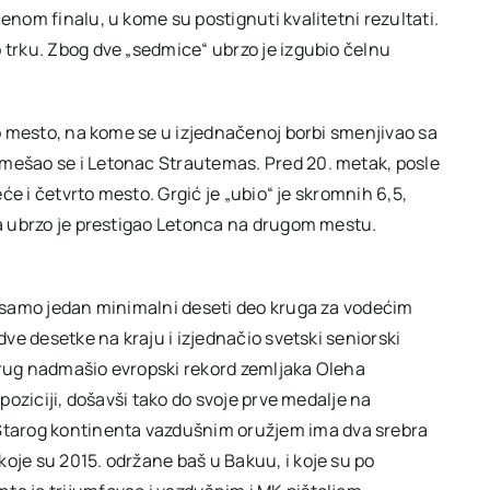
enom finalu, u kome su postignuti kvalitetni rezultati.
 trku. Zbog dve „sedmice“ ubrzo je izgubio čelnu
rvo mesto, na kome se u izjednačenoj borbi smenjivao sa
umešao se i Letonac Strautemas. Pred 20. metak, posle
eće i četvrto mesto. Grgić je „ubio“ je skromnih 6,5,
, a ubrzo je prestigao Letonca na drugom mestu.
o samo jedan minimalni deseti deo kruga za vodećim
dve desetke na kraju i izjednačio svetski seniorski
krug nadmašio evropski rekord zemljaka Oleha
 poziciji, došavši tako do svoje prve medalje na
tarog kontinenta vazdušnim oružjem ima dva srebra
oje su 2015. održane baš u Bakuu, i koje su po