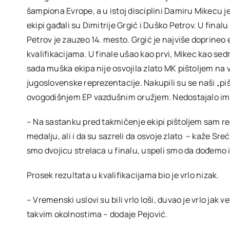
šampiona Evrope, a u istoj disciplini Damiru Mikecu 
ekipi gađali su Dimitrije Grgić i Duško Petrov. U finalu
Petrov je zauzeo 14. mesto. Grgić je najviše doprineo 
kvalifikacijama. U finale ušao kao prvi, Mikec kao sedm
sada muška ekipa nije osvojila zlato MK pištoljem na v
jugoslovenske reprezentacije. Nakupili su se naši „pi
ovogodišnjem EP vazdušnim oružjem. Nedostajalo im 
– Na sastanku pred takmičenje ekipi pištoljem sam re
medalju, ali i da su sazreli da osvoje zlato – kaže Sre
smo dvojicu strelaca u finalu, uspeli smo da dođemo 
Prosek rezultata u kvalifikacijama bio je vrlo nizak.
– Vremenski uslovi su bili vrlo loši, duvao je vrlo jak v
takvim okolnostima – dodaje Pejović.