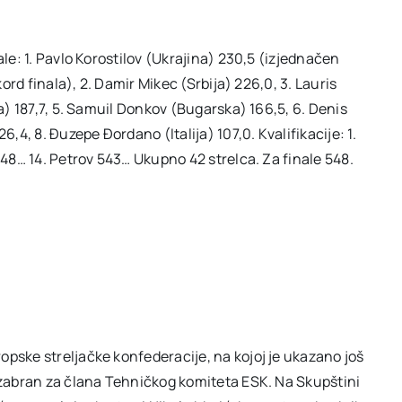
ale: 1. Pavlo Korostilov (Ukrajina) 230,5 (izjednačen
kord finala), 2. Damir Mikec (Srbija) 226,0, 3. Lauris
ja) 187,7, 5. Samuil Donkov (Bugarska) 166,5, 6. Denis
6,4, 8. Đuzepe Đordano (Italija) 107,0. Kvalifikacije: 1.
548… 14. Petrov 543… Ukupno 42 strelca. Za finale 548.
opske streljačke konfederacije, na kojoj je ukazano još
 izabran za člana Tehničkog komiteta ESK. Na Skupštini