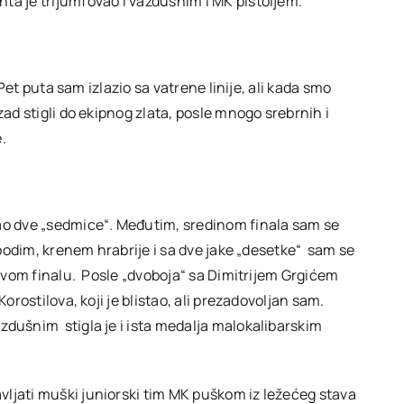
ta je trijumfovao i vazdušnim i MK pištoljem.
 Pet puta sam izlazio sa vatrene linije, ali kada smo
zad stigli do ekipnog zlata, posle mnogo srebrnih i
.
zao dve „sedmice“. Međutim, sredinom finala sam se
lobodim, krenem hrabrije i sa dve jake „desetke“ sam se
ljivom finalu. Posle „dvoboja“ sa Dimitrijem Grgićem
orostilova, koji je blistao, ali prezadovoljan sam.
zdušnim stigla je i ista medalja malokalibarskim
ljati muški juniorski tim MK puškom iz ležećeg stava