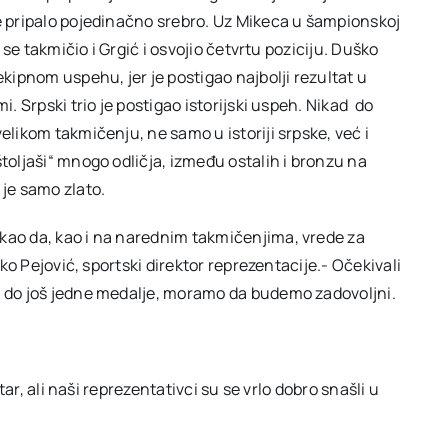
je pripalo pojedinačno srebro. Uz Mikeca u šampionskoj
 se takmičio i Grgić i osvojio četvrtu poziciju. Duško
ekipnom uspehu, jer je postigao najbolji rezultat u
i. Srpski trio je postigao istorijski uspeh. Nikad do
elikom takmičenju, ne samo u istoriji srpske, već i
štoljaši“ mnogo odličja, između ostalih i bronzu na
je samo zlato.
kao da, kao i na narednim takmičenjima, vrede za
ćko Pejović, sportski direktor reprezentacije.- Očekivali
i do još jedne medalje, moramo da budemo zadovoljni.
etar, ali naši reprezentativci su se vrlo dobro snašli u