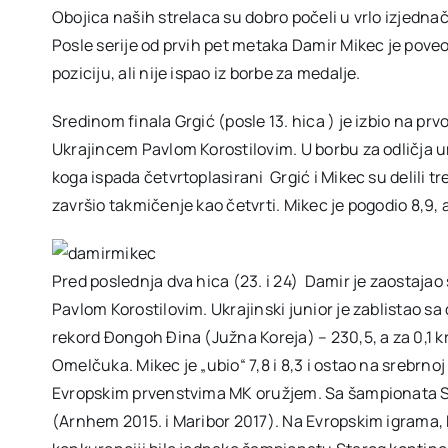
Obojica naših strelaca su dobro počeli u vrlo izjednač
Posle serije od prvih pet metaka Damir Mikec je poveo
poziciju, ali nije ispao iz borbe za medalje.
Sredinom finala Grgić (posle 13. hica ) je izbio na p
Ukrajincem Pavlom Korostilovim. U borbu za odličja 
koga ispada četvrtoplasirani Grgić i Mikec su delili tr
završio takmičenje kao četvrti. Mikec je pogodio 8,9
Pred poslednja dva hica (23. i 24) Damir je zaostaja
Pavlom Korostilovim. Ukrajinski junior je zablistao sa 
rekord Đongoh Đina (Južna Koreja) – 230,5, a za 0,1 
Omelčuka. Mikec je „ubio“ 7,8 i 8,3 i ostao na srebrnoj
Evropskim prvenstvima MK oružjem. Sa šampionata S
(Arnhem 2015. i Maribor 2017). Na Evropskim igrama, k