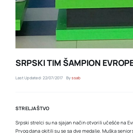
SRPSKI TIM ŠAMPION EVROP
Last Updated: 22/07/2017
By
ssab
STRELJAŠTVO
Srpski strelci su na sjajan način otvorili učešće na
Prvog dana okitili su se sa dve medalje. Muška seniors