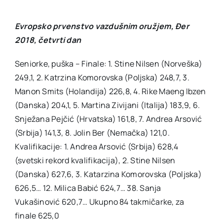
Evropsko prvenstvo vazdušnim oružjem, Đer
2018, četvrti dan
Seniorke, puška – Finale: 1. Stine Nilsen (Norveška)
249,1, 2. Katrzina Komorovska (Poljska) 248,7, 3.
Manon Smits (Holandija) 226,8, 4. Rike Maeng Ibzen
(Danska) 204,1, 5. Martina Zivijani (Italija) 183,9, 6.
Snježana Pejčić (Hrvatska) 161,8, 7. Andrea Arsović
(Srbija) 141,3, 8. Jolin Ber (Nemačka) 121,0.
Kvalifikacije: 1. Andrea Arsović (Srbija) 628,4
(svetski rekord kvalifikacija), 2. Stine Nilsen
(Danska) 627,6, 3. Katarzina Komorovska (Poljska)
626,5… 12. Milica Babić 624,7… 38. Sanja
Vukašinović 620,7… Ukupno 84 takmičarke, za
finale 625,0