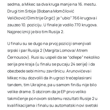
sedma, a Mikec sa dva kruga manje na 16. mestu.
Drugi tim Srbije (Bobana Momčilović
Veličković/Dimitrije Grgić) je “ubio” 766 krugova i
zauzeo 10. poziciju. U finale je vodilo 770 krugova.
Najprecizniji je bio tim Rusija 2.
U finalu su se dugo na prvoj poziciji smenjivali
srpski i par Rusija 2 (Margita Lomova/ Atrem
Černousov). Rusi su uspeli da se “odlepe” nekoliko
serija pre kraja (u finalu se pucaju 24 serije) i da
obezbede sebi mirnu završnicu. Arunovićeva i
Mikec nisu dozvolili da ih ugrozi trećeplasirani
tandem, tim Ukrajine, pa u samom finišu nije bilo
velike drame. S obzirom da je EP prvo veliko
takmičenje po novom sistemu rezultati Rusije 2 u
kvalifikacijama i finalu su automatski novi svetski