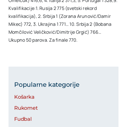
Omelčuk) 416,6, 4. Italija 2 371,3, 5. Portugal 1 328,9.
Kvalifikacije:1. Rusija 2 775 (svetski rekord
kvalifikacija), 2. Srbija 1 (Zorana Arunović/Damir
Mikec) 772, 3. Ukrajina 1 771… 10. Srbija 2 (Bobana
Momčilović Veličković/Dimitrije Grgić) 766…
Ukupno 50 parova. Za finale 770.
Popularne kategorije
Košarka
Rukomet
Fudbal