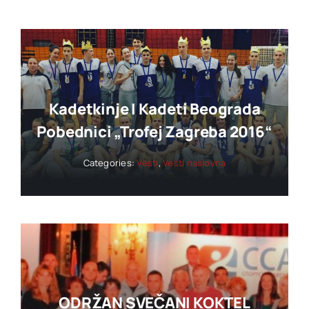
Kadetkinje I Kadeti Beograda
Pobednici „trofej Zagreba 2016“
Categories:
Vesti
,
Vesti naslovna
ODRŽAN SVEČANI KOKTEL