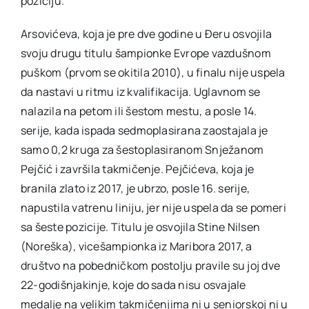
poziciju.
Arsovićeva, koja je pre dve godine u Đeru osvojila
svoju drugu titulu šampionke Evrope vazdušnom
puškom (prvom se okitila 2010), u finalu nije uspela
da nastavi u ritmu iz kvalifikacija. Uglavnom se
nalazila na petom ili šestom mestu, a posle 14.
serije, kada ispada sedmoplasirana zaostajala je
samo 0,2 kruga za šestoplasiranom Snježanom
Pejčić i završila takmičenje. Pejčićeva, koja je
branila zlato iz 2017, je ubrzo, posle 16. serije,
napustila vatrenu liniju, jer nije uspela da se pomeri
sa šeste pozicije. Titulu je osvojila Stine Nilsen
(Noreška), vicešampionka iz Maribora 2017, a
društvo na pobedničkom postolju pravile su joj dve
22-godišnjakinje, koje do sada nisu osvajale
medalje na velikim takmičenjima ni u seniorskoj ni u