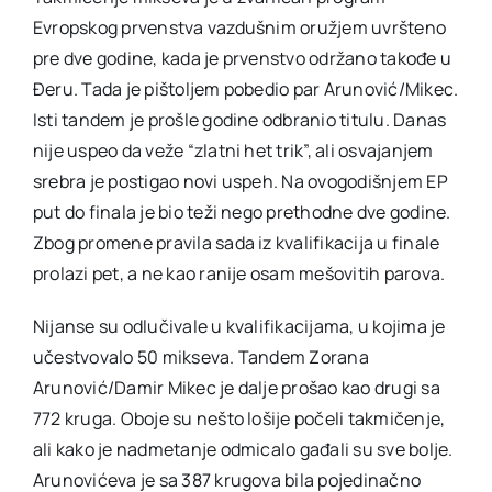
Evropskog prvenstva vazdušnim oružjem uvršteno
pre dve godine, kada je prvenstvo održano takođe u
Đeru. Tada je pištoljem pobedio par Arunović/Mikec.
Isti tandem je prošle godine odbranio titulu. Danas
nije uspeo da veže “zlatni het trik”, ali osvajanjem
srebra je postigao novi uspeh. Na ovogodišnjem EP
put do finala je bio teži nego prethodne dve godine.
Zbog promene pravila sada iz kvalifikacija u finale
prolazi pet, a ne kao ranije osam mešovitih parova.
Nijanse su odlučivale u kvalifikacijama, u kojima je
učestvovalo 50 mikseva. Tandem Zorana
Arunović/Damir Mikec je dalje prošao kao drugi sa
772 kruga. Oboje su nešto lošije počeli takmičenje,
ali kako je nadmetanje odmicalo gađali su sve bolje.
Arunovićeva je sa 387 krugova bila pojedinačno