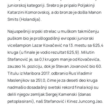
juniorskoj kategoriji. Srebro je pripalo Poljakinji
Katarzini Komorovskoj, a do bronze je došla Manon
Smits (Holandija).
Najuspešniji srpski strelac u muškom takmičenju
puškom bio je prošlogodišnji evropski juniorski
vicešampion Lazar Kovačević na 13. mestu sa 625,4
kruga (u finale je vodio rezultat 625,9). Milutin
Stefanović je, sa 0,1 krugom manje od Kovačevića,
zauzeo 14. poziciju, dok je Stevan Jovanović bio 60.
Titulu iz Maribora 2017. odbranio Rus Vladimir
Maslenjikov sa 251,0, čime je za deseti deo kruga
nadmašio dosadašnji svetski rekord finala koji su
delili njegov zemljak Sergej Kamenski (danas
petoplasirani), naš Stefanović i Kinez Juncong Jao.