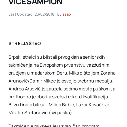
VICEŠAMPION
Last Updated: 23/02/2018
By
ssab
Akti SSAB
Kontakt
STRELJAŠTVO
Srpski strelci su blistali prvog dana seniorskih
takmičenja na Evropskom prvenstvu vazdušnim
oružjem u mađarskom Đeru. Miks pištoljem Zorana
Arunović/Damir Mikec je osvojio srebrnu medalju.
Andrea Arsović je zauzela sedmo mesto puškom , a
prethodno je oborila svetski rekord kvalifikacija.
Blizu finala bili su i Milica Babić, Lazar Kovačević i
Milutin Stefanović (svi puška)
Takmičenje mikseva je u zvaničan program