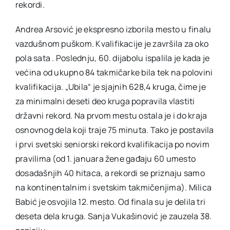
rekordi.
Andrea Arsović je ekspresno izborila mesto u finalu
vazdušnom puškom. Kvalifikacije je završila za oko
pola sata . Poslednju, 60. dijabolu ispalila je kada je
većina od ukupno 84 takmičarke bila tek na polovini
kvalifikacija. „Ubila“ je sjajnih 628,4 kruga, čime je
za minimalni deseti deo kruga popravila vlastiti
državni rekord. Na prvom mestu ostala je i do kraja
osnovnog dela koji traje 75 minuta. Tako je postavila
i prvi svetski seniorski rekord kvalifikacija po novim
pravilima (od 1. januara žene gađaju 60 umesto
dosadašnjih 40 hitaca, a rekordi se priznaju samo
na kontinentalnim i svetskim takmičenjima). Milica
Babić je osvojila 12. mesto. Od finala su je delila tri
deseta dela kruga. Sanja Vukašinović je zauzela 38.