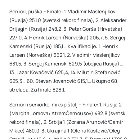
Seniori, puška – Finale: 1. Vladimir Maslenjikov
(Rusija) 251,0 (svetski rekord finala), 2. Aleksander
Drijagin (Rusija) 248,2, 3. Petar Gorša (Hrvatska)
227,0, 4. Henrik Larsen (Norveška) 206,7, 5. Sergej
Kamenski (Rusija) 185,1… Kvalifikacije: 1. Henrik
Larsen (Norveška) 632,1, 2. Vladimir Maslenjikov
631,5, 3. Sergej Kamenski 629,5 (obojica Rusija)…
13. Lazar Kovačević 625,4, 14. Milutin Stefanović
625,3… 60. Stevan Jovanović 615,1… Ukupno 68
strelaca. Za finale 626,1.
Seniori i seniorke, miks pištolj – Finale: 1. Rusija 2
(Margita Lomova/ AtremČernousov) 482,8 (svetski
rekord finala), 2. Srbija 1 (Zorana Arunović/Damir
Mikec) 480,0, 3. Ukrajina 1 (Olena Kostevič/Oleg