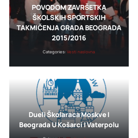
POVODOM ZAVRŠETKA
ŠKOLSKIH SPORTSKIH
TAKMIČENJA GRADA BEOGRADA
2015/2016
Categories:
Vesti naslovna
Dueli Školaraca Moskve I
Beograda U Košarci I Vaterpolu