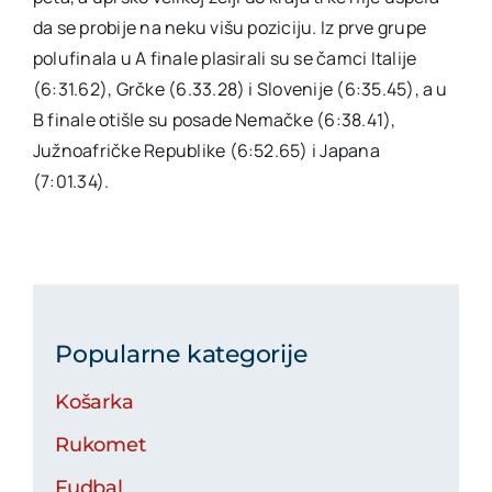
da se probije na neku višu poziciju. Iz prve grupe
polufinala u A finale plasirali su se čamci Italije
(6:31.62), Grčke (6.33.28) i Slovenije (6:35.45), a u
B finale otišle su posade Nemačke (6:38.41),
Južnoafričke Republike (6:52.65) i Japana
(7:01.34).
Popularne kategorije
Košarka
Rukomet
Fudbal