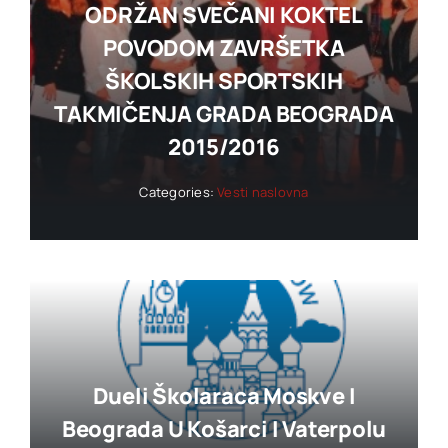
ODRŽAN SVEČANI KOKTEL
POVODOM ZAVRŠETKA
ŠKOLSKIH SPORTSKIH
TAKMIČENJA GRADA BEOGRADA
2015/2016
Categories:
Vesti naslovna
Dueli Školaraca Moskve I
Beograda U Košarci I Vaterpolu