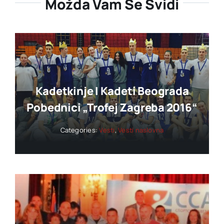
Možda Vam Se Svidi
Kadetkinje I Kadeti Beograda
Pobednici „trofej Zagreba 2016“
Categories:
Vesti
,
Vesti naslovna