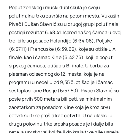
Poput ženskog i muški dubl skula je svoju
polufinalnu trku završio na petom mestu. Vukašin
Pivač i Dušan Slavnić su u drugoj grupi polufinala
postigli rezultat 6:48.41. Ispred našeg čamca u ovoj
trci bile su posade Holandije (6:34.06), Poljske
(6:37.11) i Francuske (6:39.62), koje su otišle u A
finale, kao i čamac Kine (6:42.76), koji je poput
srpskog čamaca, otišao u B finale. U borbu za
plasman od sedmog do 12. mesta, koja je na
programu u nedelju od 9,35 č, otišao je i čamac
šestoplasirane Rusije (6:57.50). Pivač i Slavnić su
posle prvih 500 metara bili peti, sa minimalnim
zaostatkom za posadom Kine koja je kroz prvu
četvrtinu trke prošla kao četvrta. U na ulasku u
drugu polovinu trke srpska posada je i dalje bila
peta, a uprsko velikoj želji do kraja trke nije uspela