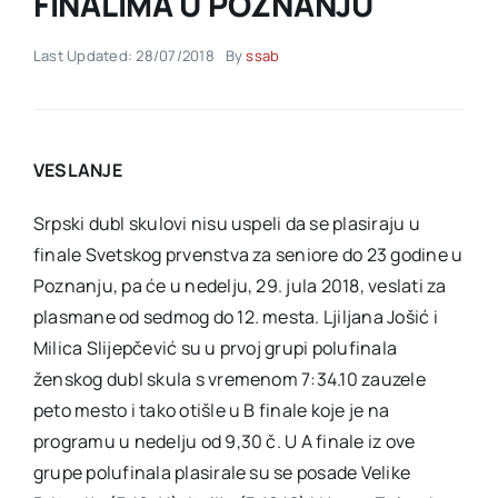
FINALIMA U POZNANJU
Last Updated: 28/07/2018
By
ssab
Akti SSAB
Kontakt
VESLANJE
Srpski dubl skulovi nisu uspeli da se plasiraju u
finale Svetskog prvenstva za seniore do 23 godine u
Poznanju, pa će u nedelju, 29. jula 2018, veslati za
plasmane od sedmog do 12. mesta. Ljiljana Jošić i
Milica Slijepčević su u prvoj grupi polufinala
ženskog dubl skula s vremenom 7:34.10 zauzele
peto mesto i tako otišle u B finale koje je na
programu u nedelju od 9,30 č. U A finale iz ove
grupe polufinala plasirale su se posade Velike