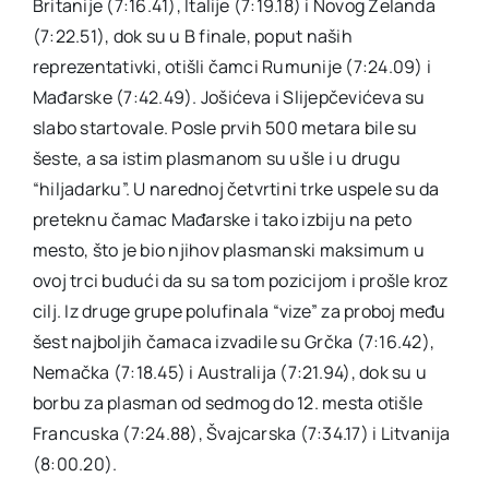
Britanije (7:16.41), Italije (7:19.18) i Novog Zelanda
(7:22.51), dok su u B finale, poput naših
reprezentativki, otišli čamci Rumunije (7:24.09) i
Mađarske (7:42.49). Jošićeva i Slijepčevićeva su
slabo startovale. Posle prvih 500 metara bile su
šeste, a sa istim plasmanom su ušle i u drugu
“hiljadarku”. U narednoj četvrtini trke uspele su da
preteknu čamac Mađarske i tako izbiju na peto
mesto, što je bio njihov plasmanski maksimum u
ovoj trci budući da su sa tom pozicijom i prošle kroz
cilj. Iz druge grupe polufinala “vize” za proboj među
šest najboljih čamaca izvadile su Grčka (7:16.42),
Nemačka (7:18.45) i Australija (7:21.94), dok su u
borbu za plasman od sedmog do 12. mesta otišle
Francuska (7:24.88), Švajcarska (7:34.17) i Litvanija
(8:00.20).