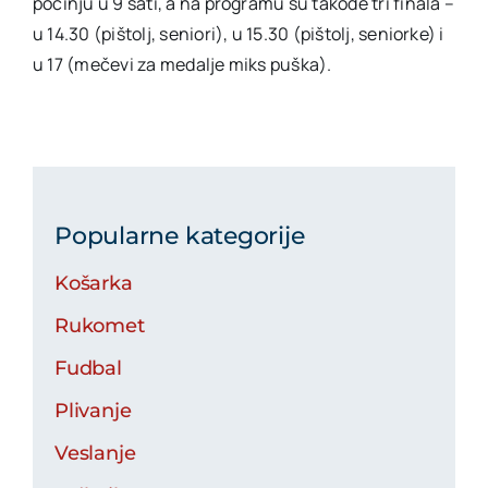
počinju u 9 sati, a na programu su takođe tri finala –
u 14.30 (pištolj, seniori), u 15.30 (pištolj, seniorke) i
u 17 (mečevi za medalje miks puška).
Popularne kategorije
Košarka
Rukomet
Fudbal
Plivanje
Veslanje