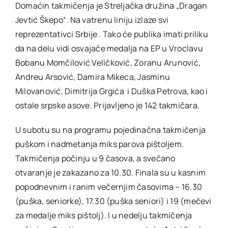
Domaćin takmičenja je Streljačka družina „Dragan
Jevtić Škepo“. Na vatrenu liniju izlaze svi
reprezentativci Srbije . Tako će publika imati priliku
da na delu vidi osvajače medalja na EP u Vroclavu
Bobanu Momčilović Veličković, Zoranu Arunović,
Andreu Arsović, Damira Mikeca, Jasminu
Milovanović, Dimitrija Grgića i Duška Petrova, kao i
ostale srpske asove. Prijavljeno je 142 takmičara.
U subotu su na programu pojedinačna takmičenja
puškom i nadmetanja miks parova pištoljem.
Takmičenja počinju u 9 časova, a svečano
otvaranje je zakazano za 10.30. Finala su u kasnim
popodnevnim i ranim večernjim časovima – 16.30
(puška, seniorke), 17.30 (puška seniori) i 19 (mečevi
za medalje miks pištolj). I u nedelju takmičenja