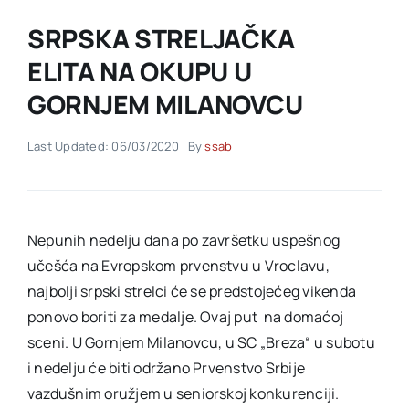
SRPSKA STRELJAČKA
Akti SSAB
ELITA NA OKUPU U
GORNJEM MILANOVCU
Kontakt
Last Updated: 06/03/2020
By
ssab
Nepunih nedelju dana po završetku uspešnog
učešća na Evropskom prvenstvu u Vroclavu,
najbolji srpski strelci će se predstojećeg vikenda
ponovo boriti za medalje. Ovaj put na domaćoj
sceni. U Gornjem Milanovcu, u SC „Breza“ u subotu
i nedelju će biti održano Prvenstvo Srbije
vazdušnim oružjem u seniorskoj konkurenciji.