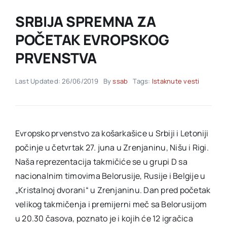
SRBIJA SPREMNA ZA
Akti SSAB
POČETAK EVROPSKOG
PRVENSTVA
Kontakt
Last Updated: 26/06/2019
By
ssab
Tags:
Istaknute vesti
Evropsko prvenstvo za košarkašice u Srbiji i Letoniji
počinje u četvrtak 27. juna u Zrenjaninu, Nišu i Rigi.
Naša reprezentacija takmičiće se u grupi D sa
nacionalnim timovima Belorusije, Rusije i Belgije u
„Kristalnoj dvorani“ u Zrenjaninu. Dan pred početak
velikog takmičenja i premijerni meč sa Belorusijom
u 20.30 časova, poznato je i kojih će 12 igračica