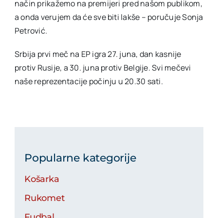
način prikažemo na premijeri pred našom publikom,
a onda verujem da će sve biti lakše – poručuje Sonja
Petrović.
Srbija prvi meč na EP igra 27. juna, dan kasnije
protiv Rusije, a 30. juna protiv Belgije. Svi mečevi
naše reprezentacije počinju u 20.30 sati.
Popularne kategorije
Košarka
Rukomet
Fudbal