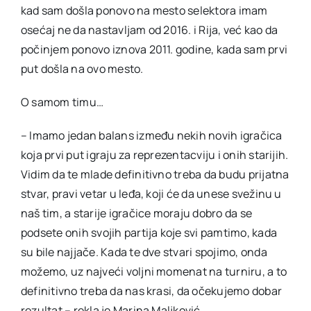
kad sam došla ponovo na mesto selektora imam
osećaj ne da nastavljam od 2016. i Rija, već kao da
počinjem ponovo iznova 2011. godine, kada sam prvi
put došla na ovo mesto.
O samom timu…
– Imamo jedan balans između nekih novih igračica
koja prvi put igraju za reprezentacviju i onih starijih.
Vidim da te mlade definitivno treba da budu prijatna
stvar, pravi vetar u leđa, koji će da unese svežinu u
naš tim, a starije igračice moraju dobro da se
podsete onih svojih partija koje svi pamtimo, kada
su bile najjače. Kada te dve stvari spojimo, onda
možemo, uz najveći voljni momenat na turniru, a to
definitivno treba da nas krasi, da očekujemo dobar
rezultat – rekla je Marina Maljković.