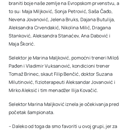
braniti boje naše zemlje na Evropskom prvenstvu, a
to su: Maja Miljković, Sonja Petrović, Saša Čađo,
Nevena Jovanović, Jelena Bruks, Dajana Butulija,
Aleksandra Crvendakić, Nikolina Milić, Dragana
Stanković, Aleksandra Stanaćev, Ana Dabović i
Maja Škorić.
Selektor je Marina Maljković, pomoćni treneri Miloš
Pađen i Vladimir Vuksanović, kondicioni trener
Tomaž Brinec, skaut Filip Benčić, doktor Suzana
Milutinović, fizioterapeuti Aleksandar Jovanović i
Mirko Aleksić i tim menadžer Ilija Kovačić.
Selektor Marina Maljković iznela je očekivanja pred
početak šampionata.
– Daleko od toga da smo favoriti u ovoj grupi, jer za