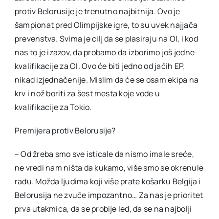
protiv Belorusije je trenutno najbitnija. Ovo je
šampionat pred Olimpijske igre, to su uvek najjača
prevenstva. Svima je cilj da se plasiraju na OI, i kod
nas to je izazov, da probamo da izborimo još jedne
kvalifikacije za OI. Ovo će biti jedno od jačih EP,
nikad izjednačenije. Mislim da će se osam ekipa na
krv i nož boriti za šest mesta koje vode u
kvalifikacije za Tokio.
Premijera protiv Belorusije?
– Od žreba smo sve isticale da nismo imale sreće,
ne vredi nam ništa da kukamo, više smo se okrenule
radu. Možda ljudima koji više prate košarku Belgija i
Belorusija ne zvuče impozantno… Za nas je prioritet
prva utakmica, da se probije led, da se na najbolji