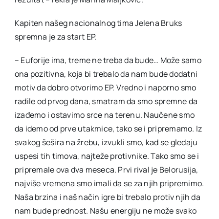
Kapiten našeg nacionalnog tima Jelena Bruks
spremna je za start EP.
– Euforije ima, treme ne treba da bude… Može samo
ona pozitivna, koja bi trebalo da nam bude dodatni
motiv da dobro otvorimo EP. Vredno i naporno smo
radile od prvog dana, smatram da smo spremne da
izađemo i ostavimo srce na terenu. Naučene smo
da idemo od prve utakmice, tako se i pripremamo. Iz
svakog šešira na žrebu, izvukli smo, kad se gledaju
uspesi tih timova, najteže protivnike. Tako smo se i
pripremale ova dva meseca. Prvi rival je Belorusija,
najviše vremena smo imali da se za njih pripremimo.
Naša brzina i naš način igre bi trebalo protiv njih da
nam bude prednost. Našu energiju ne može svako