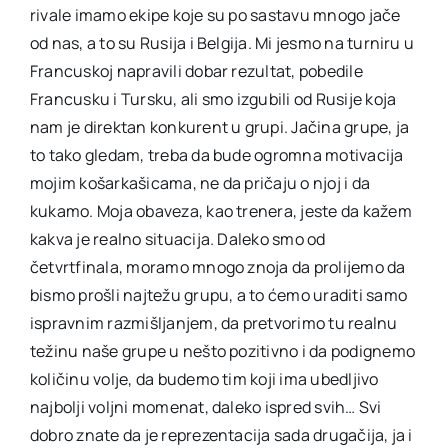
rivale imamo ekipe koje su po sastavu mnogo jače
od nas, a to su Rusija i Belgija. Mi jesmo na turniru u
Francuskoj napravili dobar rezultat, pobedile
Francusku i Tursku, ali smo izgubili od Rusije koja
nam je direktan konkurent u grupi. Jačina grupe, ja
to tako gledam, treba da bude ogromna motivacija
mojim košarkašicama, ne da pričaju o njoj i da
kukamo. Moja obaveza, kao trenera, jeste da kažem
kakva je realno situacija. Daleko smo od
četvrtfinala, moramo mnogo znoja da prolijemo da
bismo prošli najtežu grupu, a to ćemo uraditi samo
ispravnim razmišljanjem, da pretvorimo tu realnu
težinu naše grupe u nešto pozitivno i da podignemo
količinu volje, da budemo tim koji ima ubedljivo
najbolji voljni momenat, daleko ispred svih… Svi
dobro znate da je reprezentacija sada drugačija, ja i