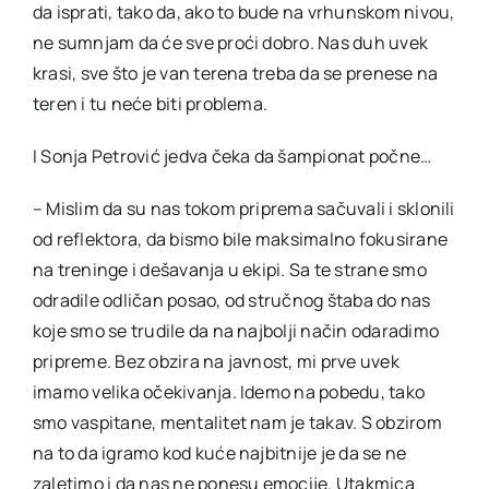
da isprati, tako da, ako to bude na vrhunskom nivou,
ne sumnjam da će sve proći dobro. Nas duh uvek
krasi, sve što je van terena treba da se prenese na
teren i tu neće biti problema.
I Sonja Petrović jedva čeka da šampionat počne…
– Mislim da su nas tokom priprema sačuvali i sklonili
od reflektora, da bismo bile maksimalno fokusirane
na treninge i dešavanja u ekipi. Sa te strane smo
odradile odličan posao, od stručnog štaba do nas
koje smo se trudile da na najbolji način odaradimo
pripreme. Bez obzira na javnost, mi prve uvek
imamo velika očekivanja. Idemo na pobedu, tako
smo vaspitane, mentalitet nam je takav. S obzirom
na to da igramo kod kuće najbitnije je da se ne
zaletimo i da nas ne ponesu emocije. Utakmica