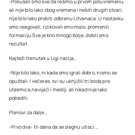
-Pokušali smo sve da rešimo u prvom poluvremenu,
ali nije bilo lako zbog vremena i nekih drugih stvari,
nije bilo lako probiti odbranu Litvanaca. U nastavku
smo reagovali, rizikovali smo malo, promenili
formaciju.Sve je bilo mnogo bolje, dobili smo
rezultat.
Najteži trenutak u Ligi nacija…
-Nije bilo lako, ni kada smo igrali dobro, nismo se
opuštali. I večeras, svi su uknjižili tri boda pre
utakmice,navijači i mediji, ali nikad nije lako
pobediti.
Planovi za dalje…
-Prvo dva- tri dana da se slegnu utisci …