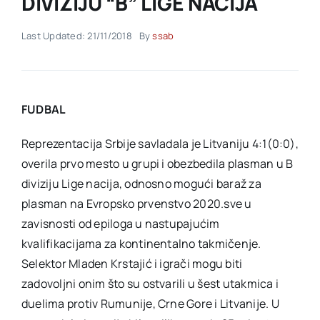
DIVIZIJU “B” LIGE NACIJA
Last Updated: 21/11/2018
By
ssab
Akti SSAB
Kontakt
FUDBAL
Reprezentacija Srbije savladala je Litvaniju 4:1(0:0),
overila prvo mesto u grupi i obezbedila plasman u B
diviziju Lige nacija, odnosno mogući baraž za
plasman na Evropsko prvenstvo 2020.sve u
zavisnosti od epiloga u nastupajućim
kvalifikacijama za kontinentalno takmičenje.
Selektor Mladen Krstajić i igrači mogu biti
zadovoljni onim što su ostvarili u šest utakmica i
duelima protiv Rumunije, Crne Gore i Litvanije. U