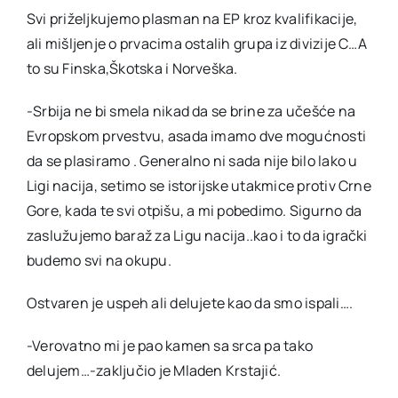
Svi priželjkujemo plasman na EP kroz kvalifikacije,
ali mišljenje o prvacima ostalih grupa iz divizije C…A
to su Finska,Škotska i Norveška.
-Srbija ne bi smela nikad da se brine za učešće na
Evropskom prvestvu, asada imamo dve mogućnosti
da se plasiramo . Generalno ni sada nije bilo lako u
Ligi nacija, setimo se istorijske utakmice protiv Crne
Gore, kada te svi otpišu, a mi pobedimo. Sigurno da
zaslužujemo baraž za Ligu nacija..kao i to da igrački
budemo svi na okupu.
Ostvaren je uspeh ali delujete kao da smo ispali….
-Verovatno mi je pao kamen sa srca pa tako
delujem…-zaključio je Mladen Krstajić.