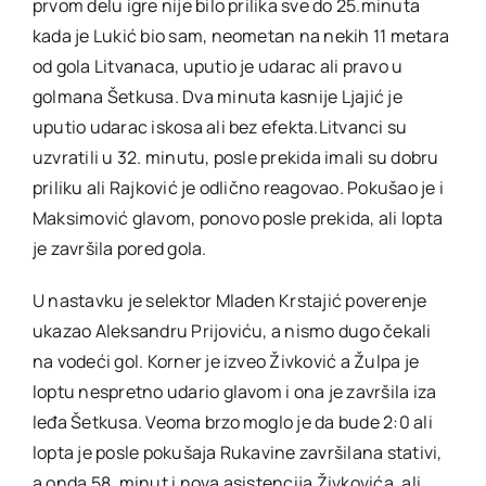
prvom delu igre nije bilo prilika sve do 25.minuta
kada je Lukić bio sam, neometan na nekih 11 metara
od gola Litvanaca, uputio je udarac ali pravo u
golmana Šetkusa. Dva minuta kasnije Ljajić je
uputio udarac iskosa ali bez efekta.Litvanci su
uzvratili u 32. minutu, posle prekida imali su dobru
priliku ali Rajković je odlično reagovao. Pokušao je i
Maksimović glavom, ponovo posle prekida, ali lopta
je završila pored gola.
U nastavku je selektor Mladen Krstajić poverenje
ukazao Aleksandru Prijoviću, a nismo dugo čekali
na vodeći gol. Korner je izveo Živković a Žulpa je
loptu nespretno udario glavom i ona je završila iza
leđa Šetkusa. Veoma brzo moglo je da bude 2:0 ali
lopta je posle pokušaja Rukavine završilana stativi,
a onda 58. minut i nova asistencija Živkovića, ali