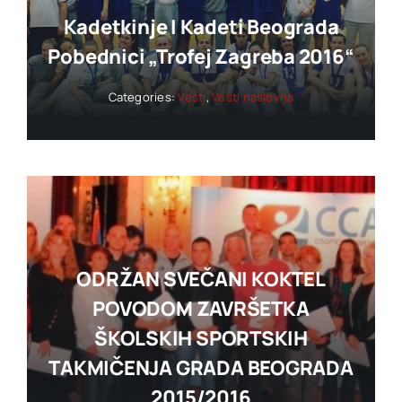
Kadetkinje I Kadeti Beograda
Pobednici „trofej Zagreba 2016“
Categories:
Vesti
,
Vesti naslovna
ODRŽAN SVEČANI KOKTEL
POVODOM ZAVRŠETKA
ŠKOLSKIH SPORTSKIH
TAKMIČENJA GRADA BEOGRADA
2015/2016