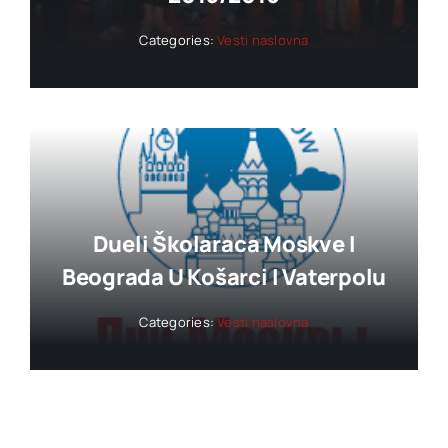
Categories:
Vesti naslovna
Dueli Školaraca Moskve I
Beograda U Košarci I Vaterpolu
Categories:
Vesti naslovna