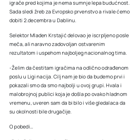
igrače pred kojima je nema sumnje lepa budućnost.
Sada sledi žreb za Evropsko prvenstvo a rivale ćemo
dobiti 2.decembra u Dablinu.
Selektor Mladen Krstajić delovao je iscrpljeno posle
meča, ali naravno zadovoljan ostvarenim
rezultatom i uspehom najboljeg nacionalnog tima.
-Želim da čestitam igračima na odlično odrađenom
poslu u Ligi nacija. Cilj nam je bio da budemo prvi i
pokazali smo da smo najbolji u ovoj grupi. Hvala i
malobrojnoj publici koja je došla po ovako hladnom
vremenu, uveren sam da bi bilo i više gledalaca da
su okolnosti bile drugačije.
O pobedi…