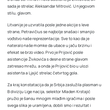
sada je strelac Aleksandar Mitrović. U njegovom
stilu, glavom.
Litvanije je uzvratila posle jedne akcije s leve
strane, Petravičius se najbolje snašao i smanjio
vođstvo naše reprezentacije. Sve to kao da je
nateralo naše momke da ubace u jaču brzinu i
efekat se brzo video. Prvo je Prijović posle
asistencije Živkovića s desne strane glavom
zatresao mrežu, a onda je Prijović bio u ulozi
asistenta a Ljajić strelac četvrtog gola.
Za kraj konstatacija da je Srbija zaslužila plasman u
B diviziju Lige nacija, selektor Mladen Krstajić
pružio je šansu mnogim mlađim igračima i posle
svega slika je uramljena, dobili smo i rezultat i