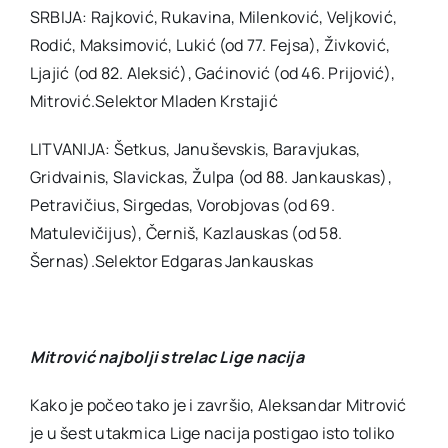
SRBIJA: Rajković, Rukavina, Milenković, Veljković,
Rodić, Maksimović, Lukić (od 77. Fejsa), Živković,
Ljajić (od 82. Aleksić), Gaćinović (od 46. Prijović),
Mitrović.Selektor Mladen Krstajić
LITVANIJA: Šetkus, Januševskis, Baravjukas,
Gridvainis, Slavickas, Žulpa (od 88. Jankauskas),
Petravičius, Sirgedas, Vorobjovas (od 69.
Matulevičijus), Černiš, Kazlauskas (od 58.
Šernas).Selektor Edgaras Jankauskas
Mitrović najbolji strelac Lige nacija
Kako je počeo tako je i završio, Aleksandar Mitrović
je u šest utakmica Lige nacija postigao isto toliko