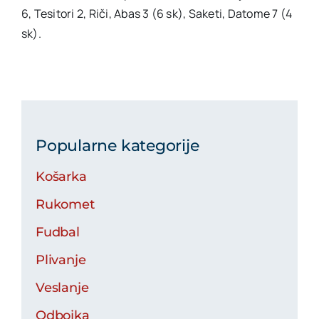
6, Tesitori 2, Riči, Abas 3 (6 sk), Saketi, Datome 7 (4
sk).
Popularne kategorije
Košarka
Rukomet
Fudbal
Plivanje
Veslanje
Odbojka