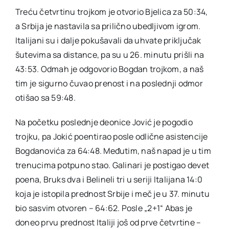
Treću četvrtinu trojkom je otvorio Bjelica za 50:34,
a Srbija je nastavila sa prilično ubedljivom igrom.
Italijani su i dalje pokušavali da uhvate priključak
šutevima sa distance, pa su u 26. minutu prišli na
43:53. Odmah je odgovorio Bogdan trojkom, a naš
tim je sigurno čuvao prenost i na poslednji odmor
otišao sa 59:48.
Na početku poslednje deonice Jović je pogodio
trojku, pa Jokić poentirao posle odlične asistencije
Bogdanovića za 64:48. Međutim, naš napad je u tim
trenucima potpuno stao. Galinari je postigao devet
poena, Bruks dva i Belineli tri u seriji Italijana 14:0
koja je istopila prednost Srbije i meč je u 37. minutu
bio sasvim otvoren – 64:62. Posle „2+1“ Abas je
doneo prvu prednost Italiji još od prve četvrtine –