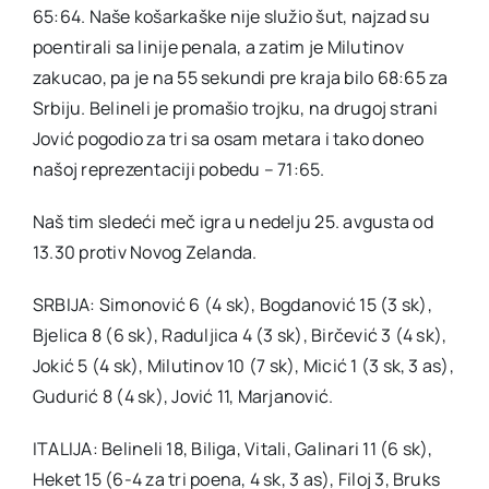
65:64. Naše košarkaške nije služio šut, najzad su
poentirali sa linije penala, a zatim je Milutinov
zakucao, pa je na 55 sekundi pre kraja bilo 68:65 za
Srbiju. Belineli je promašio trojku, na drugoj strani
Jović pogodio za tri sa osam metara i tako doneo
našoj reprezentaciji pobedu – 71:65.
Naš tim sledeći meč igra u nedelju 25. avgusta od
13.30 protiv Novog Zelanda.
SRBIJA: Simonović 6 (4 sk), Bogdanović 15 (3 sk),
Bjelica 8 (6 sk), Raduljica 4 (3 sk), Birčević 3 (4 sk),
Jokić 5 (4 sk), Milutinov 10 (7 sk), Micić 1 (3 sk, 3 as),
Gudurić 8 (4 sk), Jović 11, Marjanović.
ITALIJA: Belineli 18, Biliga, Vitali, Galinari 11 (6 sk),
Heket 15 (6-4 za tri poena, 4 sk, 3 as), Filoj 3, Bruks