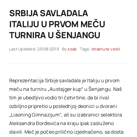
SRBIJA SAVLADALA
Akti SSAB
ITALIJU U PRVOM MEČU
TURNIRA U ŠENJANGU
Kontakt
Last Updated: 23/08/2019
By
ssab
Tags:
Istaknute vesti
Reprezentacija Srbije savladala je Italiju u prvom
meču na turniru „Austajger kup“ u Šenjangu. Naš
tim je ubedljivo vodio tri četvrtine, da bi rival
ozbiljno pripretio u poslednjoj deonici u dvorani
„Liaoning Gimnazijum“, ali su izabranici selektora
Aleksandra Đorđevića na kraju ipak zasluženo
slavili. Meč je počeo prilično izjednačeno, sa dosta