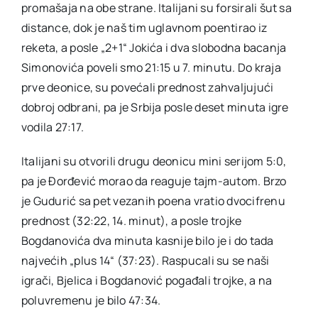
promašaja na obe strane. Italijani su forsirali šut sa
distance, dok je naš tim uglavnom poentirao iz
reketa, a posle „2+1“ Jokića i dva slobodna bacanja
Simonovića poveli smo 21:15 u 7. minutu. Do kraja
prve deonice, su povećali prednost zahvaljujući
dobroj odbrani, pa je Srbija posle deset minuta igre
vodila 27:17.
Italijani su otvorili drugu deonicu mini serijom 5:0,
pa je Đorđević morao da reaguje tajm-autom. Brzo
je Gudurić sa pet vezanih poena vratio dvocifrenu
prednost (32:22, 14. minut), a posle trojke
Bogdanovića dva minuta kasnije bilo je i do tada
najvećih „plus 14“ (37:23). Raspucali su se naši
igrači, Bjelica i Bogdanović pogađali trojke, a na
poluvremenu je bilo 47:34.