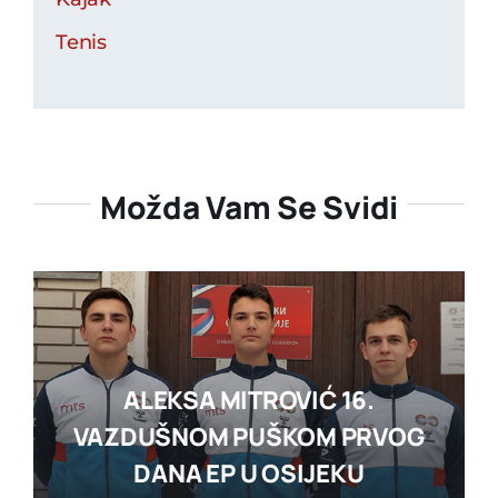
Tenis
Možda Vam Se Svidi
ALEKSA MITROVIĆ 16.
VAZDUŠNOM PUŠKOM PRVOG
DANA EP U OSIJEKU