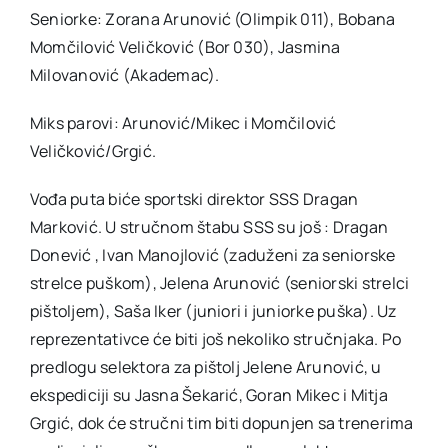
Seniorke: Zorana Arunović (Olimpik 011), Bobana
Momčilović Veličković (Bor 030), Jasmina
Milovanović (Akademac).
Miks parovi: Arunović/Mikec i Momčilović
Veličković/Grgić.
Vođa puta biće sportski direktor SSS Dragan
Marković. U stručnom štabu SSS su još : Dragan
Donević , Ivan Manojlović (zaduženi za seniorske
strelce puškom), Jelena Arunović (seniorski strelci
pištoljem), Saša Iker (juniori i juniorke puška). Uz
reprezentativce će biti još nekoliko stručnjaka. Po
predlogu selektora za pištolj Jelene Arunović, u
ekspediciji su Jasna Šekarić, Goran Mikec i Mitja
Grgić, dok će stručni tim biti dopunjen sa trenerima