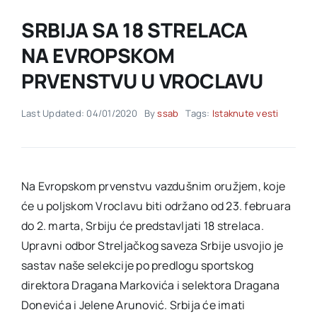
SRBIJA SA 18 STRELACA
Akti SSAB
NA EVROPSKOM
PRVENSTVU U VROCLAVU
Kontakt
Last Updated: 04/01/2020
By
ssab
Tags:
Istaknute vesti
Na Evropskom prvenstvu vazdušnim oružjem, koje
će u poljskom Vroclavu biti održano od 23. februara
do 2. marta, Srbiju će predstavljati 18 strelaca.
Upravni odbor Streljačkog saveza Srbije usvojio je
sastav naše selekcije po predlogu sportskog
direktora Dragana Markovića i selektora Dragana
Donevića i Jelene Arunović. Srbija će imati