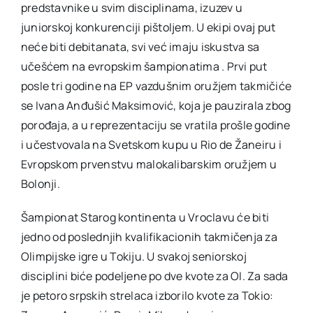
predstavnike u svim disciplinama, izuzev u
juniorskoj konkurenciji pištoljem. U ekipi ovaj put
neće biti debitanata, svi već imaju iskustva sa
učešćem na evropskim šampionatima . Prvi put
posle tri godine na EP vazdušnim oružjem takmičiće
se Ivana Anđušić Maksimović, koja je pauzirala zbog
porođaja, a u reprezentaciju se vratila prošle godine
i učestvovala na Svetskom kupu u Rio de Žaneiru i
Evropskom prvenstvu malokalibarskim oružjem u
Bolonji.
Šampionat Starog kontinenta u Vroclavu će biti
jedno od poslednjih kvalifikacionih takmičenja za
Olimpijske igre u Tokiju. U svakoj seniorskoj
disciplini biće podeljene po dve kvote za OI. Za sada
je petoro srpskih strelaca izborilo kvote za Tokio: