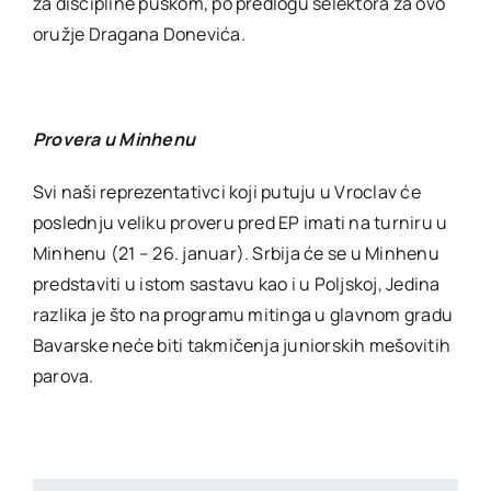
za discipline puškom, po predlogu selektora za ovo
oružje Dragana Donevića.
Provera u Minhenu
Svi naši reprezentativci koji putuju u Vroclav će
poslednju veliku proveru pred EP imati na turniru u
Minhenu (21 – 26. januar). Srbija će se u Minhenu
predstaviti u istom sastavu kao i u Poljskoj, Jedina
razlika je što na programu mitinga u glavnom gradu
Bavarske neće biti takmičenja juniorskih mešovitih
parova.