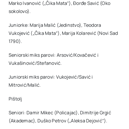
Marko Ivanović („Čika Mata“), Đorđe Savić (Oko
sokolovo).
Juniorke: Marija Malić (Jedinstvo), Teodora
Vukojević („Čika Mata“), Marija Kolarević (Novi Sad
1790).
Seniorski miks parovi: Arsović/Kovačević i
Vukašinović/Stefanović.
Juniorski miks parovi: Vukojević/Savić i
Mitrović/Malić.
Pištolj
Seniori: Damir Mikec (Policajac), Dimitrije Grgić
(Akademac), Duško Petrov („Aleksa Dejović“).