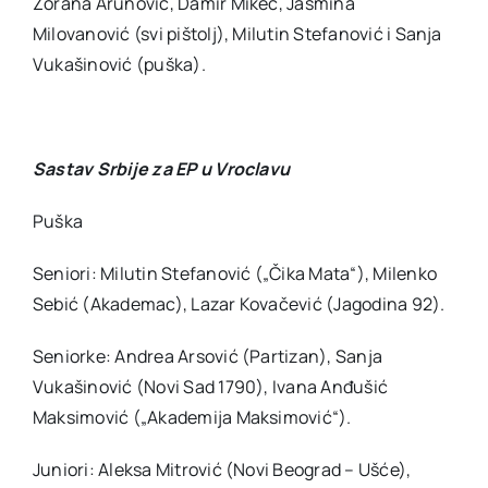
Zorana Arunović, Damir Mikec, Jasmina
Milovanović (svi pištolj), Milutin Stefanović i Sanja
Vukašinović (puška).
Sastav Srbije za EP u Vroclavu
Puška
Seniori: Milutin Stefanović („Čika Mata“), Milenko
Sebić (Akademac), Lazar Kovačević (Jagodina 92).
Seniorke: Andrea Arsović (Partizan), Sanja
Vukašinović (Novi Sad 1790), Ivana Anđušić
Maksimović („Akademija Maksimović“).
Juniori: Aleksa Mitrović (Novi Beograd – Ušće),