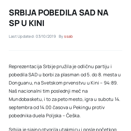
SRBIJA POBEDILA SAD NA
Akti SSAB
SP U KINI
Kontakt
Last Updated: 03/10/2019
By
ssab
Reprezentacija Srbije pružila je odličnu partiju i
pobedila SAD u borbi za plasman od 5. do 8. mesta u
Donguanu, na Svetskom prvenstvu u Kini – 94:89.
Naš nacionalni tim poslednji meč na
Mundobasketu, i to za peto mesto, igra u subotu 14.
septembra od 14.00 časova u Pekingu protiv
pobednika duela Poljska – Češka.
Srbija je sjajno otvorila utakmicu i posle početkog