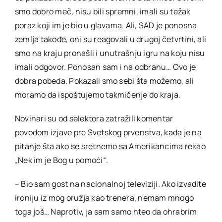
smo dobro meč, nisu bili spremni, imali su težak
poraz koji im je bio u glavama. Ali, SAD je ponosna
zemlja takođe, oni su reagovali u drugoj četvrtini, ali
smo na kraju pronašli i unutrašnju igru na koju nisu
imali odgovor. Ponosan sam i na odbranu… Ovo je
dobra pobeda. Pokazali smo sebi šta možemo, ali
moramo da ispoštujemo takmičenje do kraja.
Novinari su od selektora zatražili komentar
povodom izjave pre Svetskog prvenstva, kada je na
pitanje šta ako se sretnemo sa Amerikancima rekao
„Nek im je Bog u pomoći“.
– Bio sam gost na nacionalnoj televiziji. Ako izvadite
ironiju iz mog oružja kao trenera, nemam mnogo
toga još… Naprotiv, ja sam samo hteo da ohrabrim