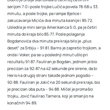
serijom 7:0 i posle trojke Lučića povela 78:68 u 33.
minutu, a posle trojke, pa rampe Bjelice i
zakucavanja Micića dva minuta kasnije i 85:72.
Usledila je mini serija Amerikanca 5:0, pa je četiri
minuta do kraja bilo 85:77. Posle polaganja
Bogdanovića dva minuta pre kraja bilo je „plus
deset“ za Srbiju – 91:81. Barns je zapretio trojkom, a
onda i Voker, pa se u poslednji minut ušlo pri
rezultatu 91:87. Fauliran je Bogdan, jednom je bio
precizan za 92:87 na 42 sekunde pre sirene, da bi
Heris na drugoj strani takođe jednom pogodio –
92:88. Fauliran je Jokić na 20 sekundi pre kraja, bio
je precizan oba puta – 94:88. Mičel je promašio
trojku, Jović faulirao Tarnera, koji je smanjio na
konačnih 94:89.