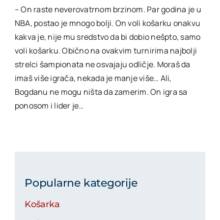
– On raste neverovatrnom brzinom. Par godina je u
NBA, postao je mnogo bolji. On voli košarku onakvu
kakva je, nije mu sredstvo da bi dobio nešpto, samo
voli košarku. Obično na ovakvim turnirima najbolji
strelci šampionata ne osvajaju odličje. Moraš da
imaš više igrača, nekada je manje više… Ali,
Bogdanu ne mogu ništa da zamerim. On igra sa
ponosom i lider je…
Popularne kategorije
Košarka