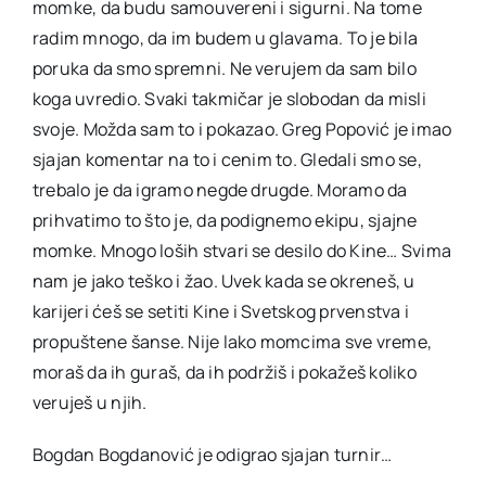
momke, da budu samouvereni i sigurni. Na tome
radim mnogo, da im budem u glavama. To je bila
poruka da smo spremni. Ne verujem da sam bilo
koga uvredio. Svaki takmičar je slobodan da misli
svoje. Možda sam to i pokazao. Greg Popović je imao
sjajan komentar na to i cenim to. Gledali smo se,
trebalo je da igramo negde drugde. Moramo da
prihvatimo to što je, da podignemo ekipu, sjajne
momke. Mnogo loših stvari se desilo do Kine… Svima
nam je jako teško i žao. Uvek kada se okreneš, u
karijeri ćeš se setiti Kine i Svetskog prvenstva i
propuštene šanse. Nije lako momcima sve vreme,
moraš da ih guraš, da ih podržiš i pokažeš koliko
veruješ u njih.
Bogdan Bogdanović je odigrao sjajan turnir…