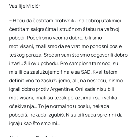
Vasilije Micić:
– Hoću da čestitam protivniku na dobroj utakmici,
čestitam saigračima i stručnom štabu na važnoj
pobedi. Počeli smo veoma dobro, bili smo
motivisani, znali smo da se vratimo ponosni posle
teškog poraza. Srećan sam što smo odgovorili dobro
i zaslužili ovu pobedu. Pre šampionata mnogi su
mislili da zaslužujemo finale sa SAD. Kvalitetom
definitivno to zaslužujemo, ali, na nesreću, nismo
igrali dobro protiv Argentine. Oni sada nisu bili
motivisani, imali su težak poraz, imali su i velika
očekivanja… To je normalno u poslu, nekada
pobediš, nekada izgubiš. Nisu bili sada spremni da
igraju kao što smo mi…