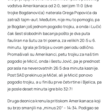
vođstva Amerikanaca od 2:0, serijom 11:0 (dve
trojke Bogdanovića) naterala Grega Popovića da
zatraži tajm-aut. Međutim, nije mu to pomoglo, pa
je Bogdan još jednom pogodio trojku, a onda i Lučić
čak šest slobodnih bacanja pošto je dva puta
fauliran na šutu za tri poena, za velikih 20:5 u 6.
minutu. Igrala je Srbija u ovom periodu odlično.
Promašivali su Amerikanci, petu trojku za naš tim
pogodio je Micić, onda i šestu Jović, pa je prednost
porasla na neverovatnih 26:5 dva minuta kasnije.
Post SAD prekinuo je Mičel, ali je Micić ponovo
pogodio trojku, a u finišu prve četvrtine i Bjelica, pa
je posle deset minuta igre bilo 32:7!
Druga deonica krenula pritiskom Amerikanaca koji
su brzo smanjili na „minus 20“ – 14:34. Podigao se