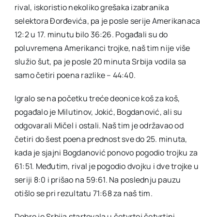
rival, iskoristio nekoliko grešaka izabranika
selektora Đorđevića, pa je posle serije Amerikanaca
12:2 u 17. minutu bilo 36:26. Pogađali su do
poluvremena Amerikanci trojke, naš tim nije više
služio šut, pa je posle 20 minuta Srbija vodila sa
samo četiri poena razlike – 44:40.
Igralo se na početku treće deonice koš za koš,
pogađalo je Milutinov, Jokić, Bogdanović, ali su
odgovarali Mičel i ostali. Naš tim je održavao od
četiri do šest poena prednost sve do 25. minuta,
kada je sjajni Bogdanović ponovo pogodio trojku za
61:51. Međutim, rival je pogodio dvojku i dve trojke u
seriji 8:0 i prišao na 59:61. Na poslednju pauzu
otišlo se pri rezultatu 71:68 za naš tim.
Dobro je Srbija startovala u četvrtoj četvrtini