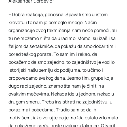
Aleksandar Đorđević:
– Dobra reakcija, ponosna. Spavali smo u istom
krevetu i to nam je pomoglo mnogo. Način
organizacije ovog takmičenja nam neće pomoći, ali
tu ne možemo ništa da uradimo. Momci su izašli sa
željom da se takmiče, da pokažu da smo dobar tim i
pored teškog poraza. To sam im i rekao, da
pokažemo da smo zajedno, to zajedništvo je vodilo
istorijski našu zemlju do podijuma, to učimo i
propovedamo svakog dana. Jesmo tim, grupa koja
dugo radi zajedno, znamo šta nam je činiti na
ovakvim mečevima. Nekada ide u jednom, nekad u
drugom smeru. Treba insistirati na zajedništvu, u
porazima i pobedama. Trudio sam se da ih
motivišem, iako verujte da je možda ostalo vrlo malo
da pokažemo sreću posle ovakve utakmice. Otvorili