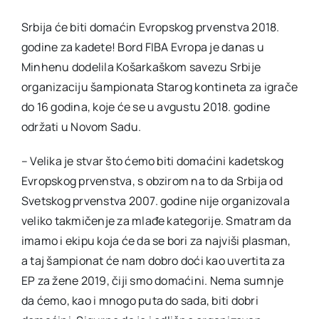
Srbija će biti domaćin Evropskog prvenstva 2018.
Akti SSAB
godine za kadete! Bord FIBA Evropa je danas u
Minhenu dodelila Košarkaškom savezu Srbije
Kontakt
organizaciju šampionata Starog kontineta za igrače
do 16 godina, koje će se u avgustu 2018. godine
održati u Novom Sadu.
– Velika je stvar što ćemo biti domaćini kadetskog
Evropskog prvenstva, s obzirom na to da Srbija od
Svetskog prvenstva 2007. godine nije organizovala
veliko takmičenje za mlađe kategorije. Smatram da
imamo i ekipu koja će da se bori za najviši plasman,
a taj šampionat će nam dobro doći kao uvertita za
EP za žene 2019, čiji smo domaćini. Nema sumnje
da ćemo, kao i mnogo puta do sada, biti dobri