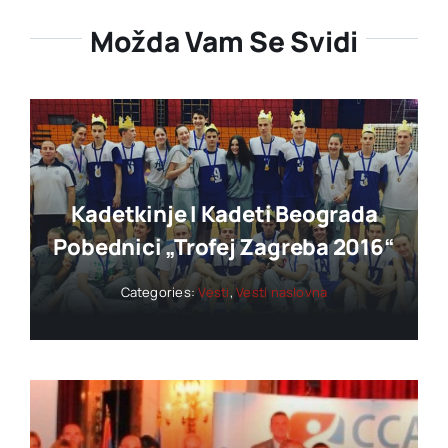
Možda Vam Se Svidi
Kadetkinje I Kadeti Beograda
Pobednici „trofej Zagreba 2016“
Categories:
Vesti
,
Vesti naslovna