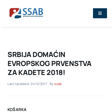
Skip
to
Toggle
content
Naviga
Vesti
O nama
SRBIJA DOMAĆIN
Sport
EVROPSKOG PRVENSTVA
ZA KADETE 2018!
Kalendar
Last Updated: 24/12/2017
By
ssab
Članovi
Stručna predavanja
KOŠARKA