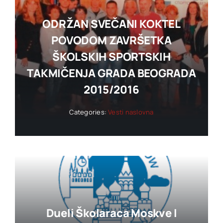
ODRŽAN SVEČANI KOKTEL
POVODOM ZAVRŠETKA
ŠKOLSKIH SPORTSKIH
TAKMIČENJA GRADA BEOGRADA
2015/2016
Categories:
Vesti naslovna
Dueli Školaraca Moskve I