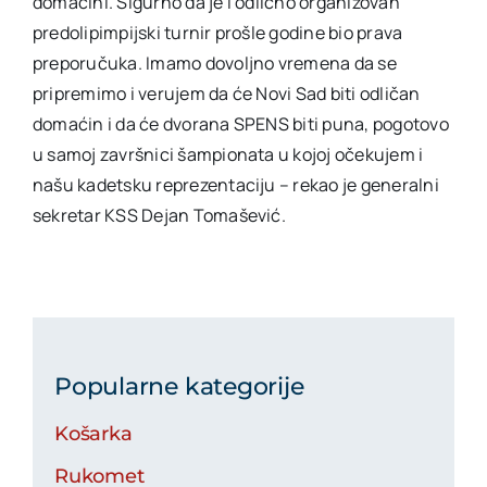
domaćini. Sigurno da je i odlično organizovan
predolipimpijski turnir prošle godine bio prava
preporučuka. Imamo dovoljno vremena da se
pripremimo i verujem da će Novi Sad biti odličan
domaćin i da će dvorana SPENS biti puna, pogotovo
u samoj završnici šampionata u kojoj očekujem i
našu kadetsku reprezentaciju – rekao je generalni
sekretar KSS Dejan Tomašević.
Popularne kategorije
Košarka
Rukomet