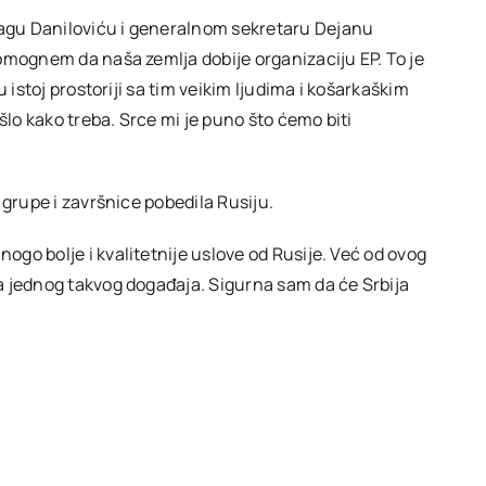
agu Daniloviću i generalnom sekretaru Dejanu
omognem da naša zemlja dobije organizaciju EP. To je
 istoj prostoriji sa tim veikim ljudima i košarkaškim
šlo kako treba. Srce mi je puno što ćemo biti
 grupe i završnice pobedila Rusiju.
go bolje i kvalitetnije uslove od Rusije. Već od ovog
a jednog takvog događaja. Sigurna sam da će Srbija