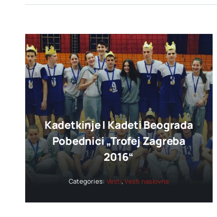
Kadetkinje I Kadeti Beograda
Pobednici „trofej Zagreba
2016“
Categories:
Vesti
,
Vesti naslovna