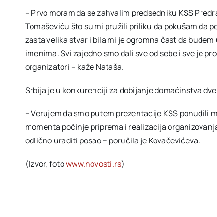
– Prvo moram da se zahvalim predsedniku KSS Predr
Tomaševiću što su mi pružili priliku da pokušam da p
zasta velika stvar i bila mi je ogromna čast da budem u
imenima. Svi zajedno smo dali sve od sebe i sve je pro
organizatori – kaže Nataša.
Srbija je u konkurenciji za dobijanje domaćinstva dve
– Verujem da smo putem prezentacije KSS ponudili mno
momenta počinje priprema i realizacija organizovanj
odlično uraditi posao – poručila je Kovačevićeva.
(Izvor, foto
www.novosti.rs
)