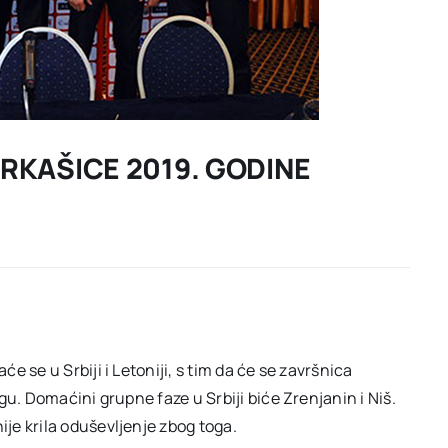
RKAŠICE 2019. GODINE
 se u Srbiji i Letoniji, s tim da će se završnica
u. Domaćini grupne faze u Srbiji biće Zrenjanin i Niš.
je krila oduševljenje zbog toga.