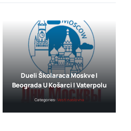
Dueli Školaraca Moskve I
Beograda U Košarci I Vaterpolu
Categories:
Vesti naslovna