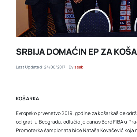
SRBIJA DOMAĆIN EP ZA KOŠA
Last Updated: 24/06/2017
By
ssab
KOŠARKA
Evropsko prvenstvo 2019. godine za košarkašice održaće
odigrati u Beogradu, odlučio je danas Bord FIBA u Prag
Promoterka šampionata biće Nataša Kovačević koja ni