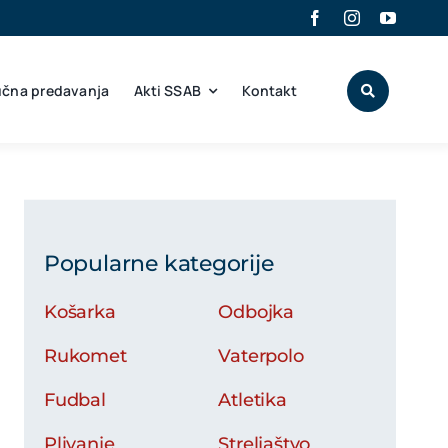
učna predavanja
Akti SSAB
Kontakt
Popularne kategorije
Košarka
Odbojka
Rukomet
Vaterpolo
Fudbal
Atletika
Plivanje
Streljaštvo