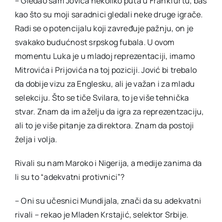
– Gledao sam Jovića nekoliko puta u Frankfurtu, baš
kao što su moji saradnici gledali neke druge igrače.
Radi se o potencijalu koji zavređuje pažnju, on je
svakako budućnost srpskog fubala. U ovom
momentu Luka je u mladoj reprezentaciji, imamo
Mitrovića i Prijovića na toj poziciji. Jović bi trebalo
da dobije vizu za Englesku, ali je važan i za mladu
selekciju. Što se tiče Svilara, to je više tehnička
stvar. Znam da im aželju da igra za reprezentzaciju,
ali to je više pitanje za direktora. Znam da postoji
želja i volja.
Rivali su nam Maroko i Nigerija, a medije zanima da
li su to “adekvatni protivnici”?
– Oni su učesnici Mundijala, znači da su adekvatni
rivali – rekao je Mladen Krstajić, selektor Srbije.