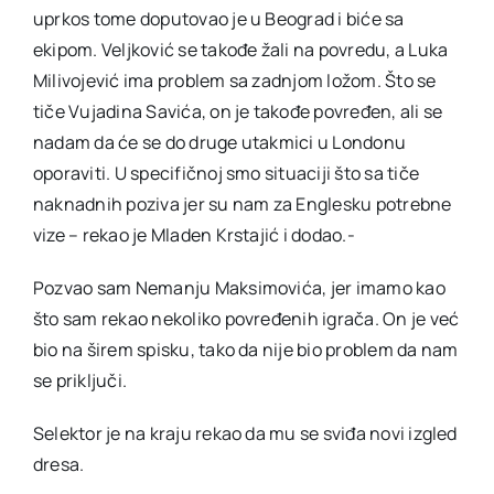
uprkos tome doputovao je u Beograd i biće sa
ekipom. Veljković se takođe žali na povredu, a Luka
Milivojević ima problem sa zadnjom ložom. Što se
tiče Vujadina Savića, on je takođe povređen, ali se
nadam da će se do druge utakmici u Londonu
oporaviti. U specifičnoj smo situaciji što sa tiče
naknadnih poziva jer su nam za Englesku potrebne
vize – rekao je Mladen Krstajić i dodao.-
Pozvao sam Nemanju Maksimovića, jer imamo kao
što sam rekao nekoliko povređenih igrača. On je već
bio na širem spisku, tako da nije bio problem da nam
se priključi.
Selektor je na kraju rekao da mu se sviđa novi izgled
dresa.