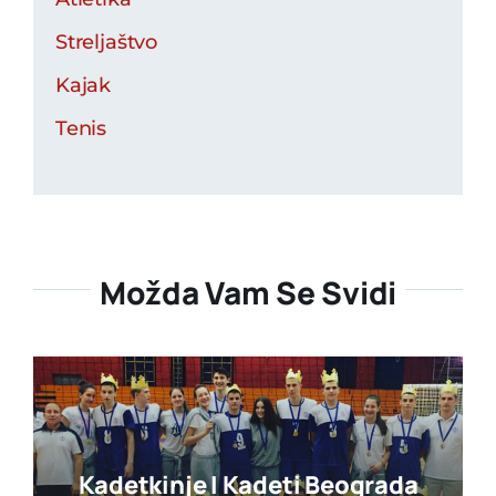
Streljaštvo
Kajak
Tenis
Možda Vam Se Svidi
Kadetkinje I Kadeti Beograda