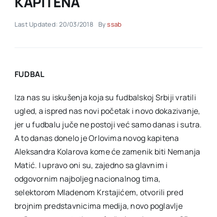
KAPITENA
Last Updated: 20/03/2018
By
ssab
Akti SSAB
Kontakt
FUDBAL
Iza nas su iskušenja koja su fudbalskoj Srbiji vratili
ugled, a ispred nas novi početak i novo dokazivanje,
jer u fudbalu juče ne postoji već samo danas i sutra.
A to danas donelo je Orlovima novog kapitena
Aleksandra Kolarova kome će zamenik biti Nemanja
Matić. I upravo oni su, zajedno sa glavnim i
odgovornim najboljeg nacionalnog tima,
selektorom Mladenom Krstajićem, otvorili pred
brojnim predstavnicima medija, novo poglavlje