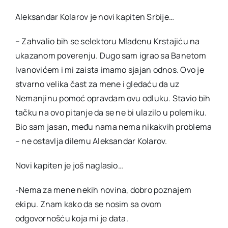
Aleksandar Kolarov je novi kapiten Srbije…
– Zahvalio bih se selektoru Mladenu Krstajiću na
ukazanom poverenju. Dugo sam igrao sa Banetom
Ivanovićem i mi zaista imamo sjajan odnos. Ovo je
stvarno velika čast za mene i gledaću da uz
Nemanjinu pomoć opravdam ovu odluku. Stavio bih
tačku na ovo pitanje da se ne bi ulazilo u polemiku.
Bio sam jasan, među nama nema nikakvih problema
– ne ostavlja dilemu Aleksandar Kolarov.
Novi kapiten je još naglasio…
-Nema za mene nekih novina, dobro poznajem
ekipu. Znam kako da se nosim sa ovom
odgovornošću koja mi je data.