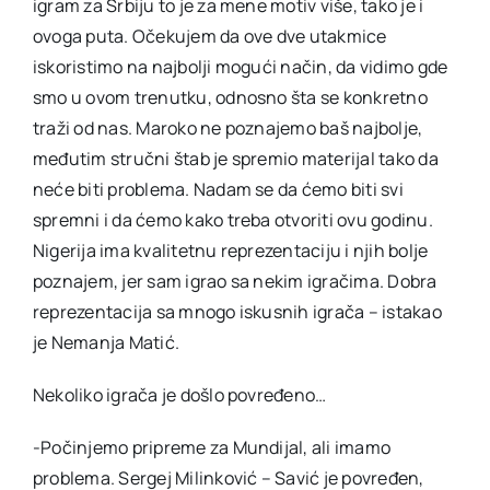
igram za Srbiju to je za mene motiv više, tako je i
ovoga puta. Očekujem da ove dve utakmice
iskoristimo na najbolji mogući način, da vidimo gde
smo u ovom trenutku, odnosno šta se konkretno
traži od nas. Maroko ne poznajemo baš najbolje,
međutim stručni štab je spremio materijal tako da
neće biti problema. Nadam se da ćemo biti svi
spremni i da ćemo kako treba otvoriti ovu godinu.
Nigerija ima kvalitetnu reprezentaciju i njih bolje
poznajem, jer sam igrao sa nekim igračima. Dobra
reprezentacija sa mnogo iskusnih igrača – istakao
je Nemanja Matić.
Nekoliko igrača je došlo povređeno…
-Počinjemo pripreme za Mundijal, ali imamo
problema. Sergej Milinković – Savić je povređen,