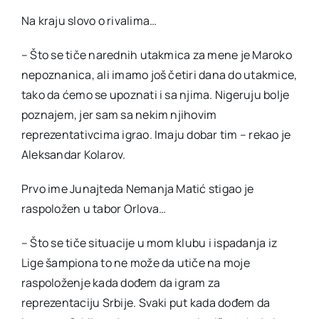
Na kraju slovo o rivalima…
– Što se tiče narednih utakmica za mene je Maroko
nepoznanica, ali imamo još četiri dana do utakmice,
tako da ćemo se upoznati i sa njima. Nigeruju bolje
poznajem, jer sam sa nekim njihovim
reprezentativcima igrao. Imaju dobar tim – rekao je
Aleksandar Kolarov.
Prvo ime Junajteda Nemanja Matić stigao je
raspoložen u tabor Orlova…
– Što se tiče situacije u mom klubu i ispadanja iz
Lige šampiona to ne može da utiče na moje
raspoloženje kada dođem da igram za
reprezentaciju Srbije. Svaki put kada dođem da