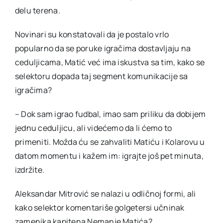
delu terena.
Novinari su konstatovali da je postalo vrlo
popularno da se poruke igračima dostavljaju na
ceduljicama, Matić već ima iskustva sa tim, kako se
selektoru dopada taj segment komunikacije sa
igračima?
– Dok sam igrao fudbal, imao sam priliku da dobijem
jednu ceduljicu, ali videćemo da li ćemo to
primeniti. Možda ću se zahvaliti Matiću i Kolarovu u
datom momentu i kažem im: igrajte još pet minuta,
izdržite.
Aleksandar Mitrović se nalazi u odličnoj formi, ali
kako selektor komentariše golgetersi učninak
zamenika kapitena Nemanje Matića?