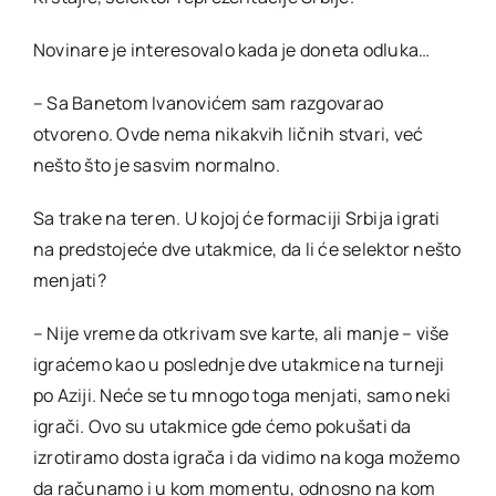
Novinare je interesovalo kada je doneta odluka…
– Sa Banetom Ivanovićem sam razgovarao
otvoreno. Ovde nema nikakvih ličnih stvari, već
nešto što je sasvim normalno.
Sa trake na teren. U kojoj će formaciji Srbija igrati
na predstojeće dve utakmice, da li će selektor nešto
menjati?
– Nije vreme da otkrivam sve karte, ali manje – više
igraćemo kao u poslednje dve utakmice na turneji
po Aziji. Neće se tu mnogo toga menjati, samo neki
igrači. Ovo su utakmice gde ćemo pokušati da
izrotiramo dosta igrača i da vidimo na koga možemo
da računamo i u kom momentu, odnosno na kom