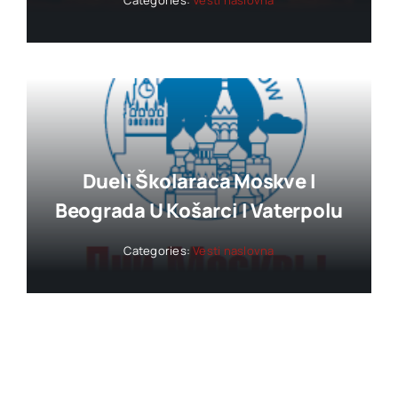
Categories:
Vesti naslovna
Dueli Školaraca Moskve I
Beograda U Košarci I Vaterpolu
Categories:
Vesti naslovna