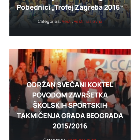
Pobednici „trofej Zagreba 2016“
Categories:
Vesti
,
Vesti naslovna
ODRŽAN SVEČANI KOKTEL
POVODOM ZAVRŠETKA
ŠKOLSKIH SPORTSKIH
TAKMIČENJA GRADA BEOGRADA
2015/2016