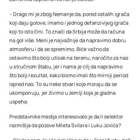
– Drago mi je zbog Nemanje da, pored ostalih igrača
koji daju golove, imamo i jednog defanzivijeg igrača
koji to isto čini. To znači da Srbija može da računa
na gol više. Meni je najvažnije da napravimo dobru
atmosferu i da se spremimo. Biće važno da
ostavimo što bolji utisak na terenu, naročito za nas
u stručnom štabu, jer i nama je cilj da napravimo
što bolji rezultat, kako bismo imali što mirniji period
ispred nas. To su neke stvari koje moraju da se
ukomponuju, jer živimo u zemlji koja je gladna
uspeha.
Predstavnike medija interesovalo je da li selektor
razmišlja da pozove Mileta Svilara i Luku Jovića?