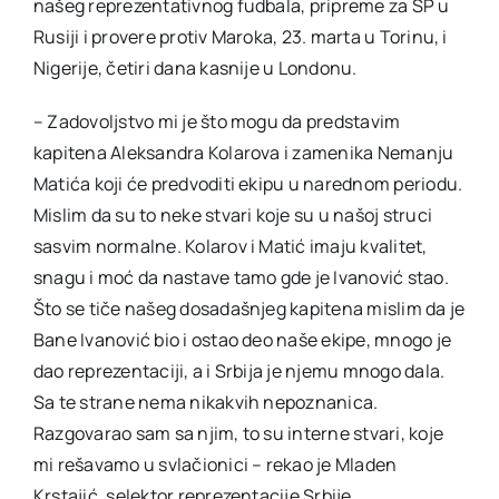
našeg reprezentativnog fudbala, pripreme za SP u
Rusiji i provere protiv Maroka, 23. marta u Torinu, i
Nigerije, četiri dana kasnije u Londonu.
– Zadovoljstvo mi je što mogu da predstavim
kapitena Aleksandra Kolarova i zamenika Nemanju
Matića koji će predvoditi ekipu u narednom periodu.
Mislim da su to neke stvari koje su u našoj struci
sasvim normalne. Kolarov i Matić imaju kvalitet,
snagu i moć da nastave tamo gde je Ivanović stao.
Što se tiče našeg dosadašnjeg kapitena mislim da je
Bane Ivanović bio i ostao deo naše ekipe, mnogo je
dao reprezentaciji, a i Srbija je njemu mnogo dala.
Sa te strane nema nikakvih nepoznanica.
Razgovarao sam sa njim, to su interne stvari, koje
mi rešavamo u svlačionici – rekao je Mladen
Krstajić, selektor reprezentacije Srbije.