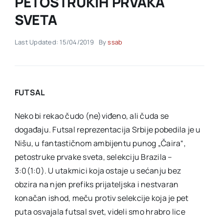
PETOSTRUKIH PRVAKA
SVETA
Akti SSAB
Last Updated: 15/04/2019
By
ssab
Kontakt
FUTSAL
Neko bi rekao čudo (ne)viđeno, ali čuda se
događaju. Futsal reprezentacija Srbije pobedila je u
Nišu, u fantastičnom ambijentu punog „Čaira“,
petostruke prvake sveta, selekciju Brazila –
3:0(1:0). U utakmici koja ostaje u sećanju bez
obzira na njen prefiks prijateljska i nestvaran
konačan ishod, meču protiv selekcije koja je pet
puta osvajala futsal svet, videli smo hrabro lice