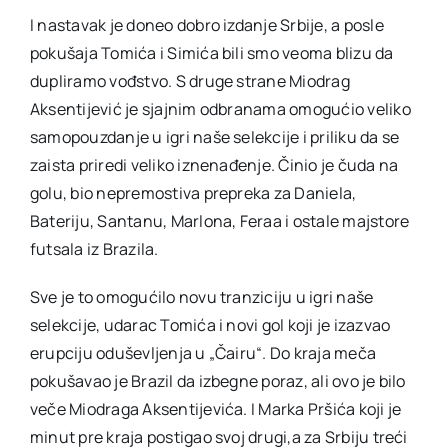
I nastavak je doneo dobro izdanje Srbije, a posle
pokušaja Tomića i Simića bili smo veoma blizu da
dupliramo vođstvo. S druge strane Miodrag
Aksentijević je sjajnim odbranama omogućio veliko
samopouzdanje u igri naše selekcije i priliku da se
zaista priredi veliko iznenađenje. Činio je čuda na
golu, bio nepremostiva prepreka za Daniela,
Bateriju, Santanu, Marlona, Feraa i ostale majstore
futsala iz Brazila.
Sve je to omogućilo novu tranziciju u igri naše
selekcije, udarac Tomića i novi gol koji je izazvao
erupciju oduševljenja u „Čairu“. Do kraja meča
pokušavao je Brazil da izbegne poraz, ali ovo je bilo
veče Miodraga Aksentijevića. I Marka Pršića koji je
minut pre kraja postigao svoj drugi,a za Srbiju treći