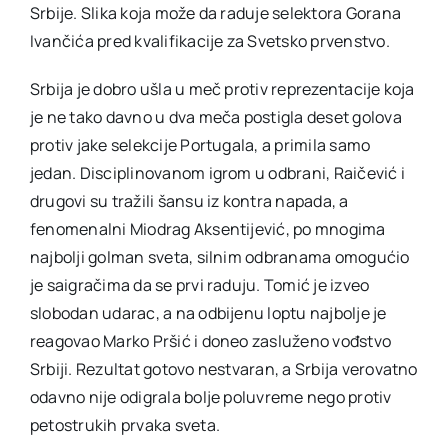
Srbije. Slika koja može da raduje selektora Gorana
Ivančića pred kvalifikacije za Svetsko prvenstvo.
Srbija je dobro ušla u meč protiv reprezentacije koja
je ne tako davno u dva meča postigla deset golova
protiv jake selekcije Portugala, a primila samo
jedan. Disciplinovanom igrom u odbrani, Raičević i
drugovi su tražili šansu iz kontra napada, a
fenomenalni Miodrag Aksentijević, po mnogima
najbolji golman sveta, silnim odbranama omogućio
je saigračima da se prvi raduju. Tomić je izveo
slobodan udarac, a na odbijenu loptu najbolje je
reagovao Marko Pršić i doneo zasluženo vođstvo
Srbiji. Rezultat gotovo nestvaran, a Srbija verovatno
odavno nije odigrala bolje poluvreme nego protiv
petostrukih prvaka sveta.