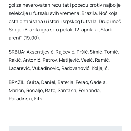
gol za neverovatan rezultat i pobedu protiv najbolje
selekcije u futsalu svih vremena, Brazila. Noć koja
ostaje zapisana u istoriji srpskog futsala. Drugi meč
Srbije i Brazila igra se u petak, 12. aprila u „Štark
areni“ (19,00).
SRBIJA: Aksentijević, Rajčević, Pršić, Simić, Tomić,
Rakić, Antonić, Petrov, Matijević, Vesić, Ramić,
Lazarević, Vukadinović, Radovanović, Koljajić.
BRAZIL: Guita, Daniel, Bateria, Ferao, Gadeia,
Marlon, Ronaljo, Rato, Santana, Fernando,
Paradinski, Fits.